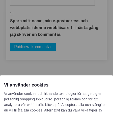
Spara mitt namn, min e-postadress och
webbplats i denna webbläsare till nästa gång
jag skriver en kommentar.
Vi använder cookies
Vi använder cookies och liknande teknologier för att ge dig en
AOTI
personlig shoppingupplevelse, personlig reklam och för att
analysera vår webbtrafik. Klicka på 'Acceptera alla och stäng' om
du vill tillåta alla cookies. Alternativt kan du välja vilka typer av
Om oss