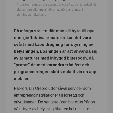
Programmeringen via appen gör också att det är enkelt för
slutkunden eller installatören att göra ändringar i
styrningen i efterhand.
På många ställen där man vill byta till nya,
energieffektiva armaturer kan det vara
svårt med kabeldragning för styrning av
belysningen. Lösningen är att använda sig
av armaturer med inbyggd bluetooth, då
”pratar” de med varandra trådlöst och
programmeringen sköts enkelt via en app i
mobilen.
Falklöfs El i Örebro utför såväl service- som
entreprenadinstallationer till företag och
privatkunder. De senaste åren har efterfrågan
på utbyte av belysning ökat en hel del, inte