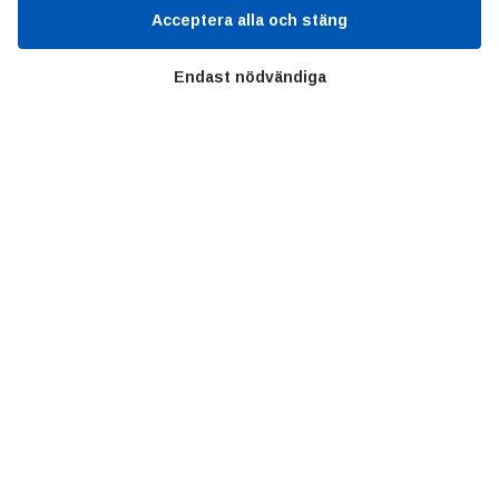
Acceptera alla och stäng
Kontakt
GDPR
Endast nödvändiga
Kunskapscentrum
SIFU
Chalmers Industriteknik
Värt att besöka
Altomteknik
Altombyen
Handelsförbund