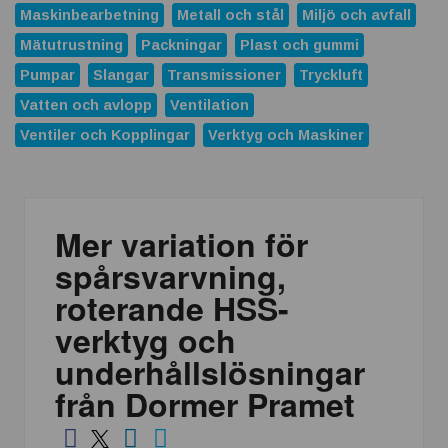
ABB förvärvar Advantics och stärker erbjudandet inom
Maskinbearbetning
Metall och stål
Miljö och avfall
likströmsteknik
Mätutrustning
Packningar
Plast och gummi
Replace Physical Fixtures and Enhance Measuring
Pumpar
Slangar
Transmissioner
Tryckluft
Processes
Vatten och avlopp
Ventilation
Dunlop Hiflex tar ny rekordorder!
Ventiler och Kopplingar
Verktyg och Maskiner
Vilken rostfri plåt tål din miljö?
Atlas Copco Group tilldelas prestigefyllt pris för industriellt
monteringsverktyg
Mer variation för
Nya 12-portars APL-Switchar i kompakt utförande
spårsvarvning,
Nexans och Hydro tecknar långsiktigt avtal
roterande HSS-
Casino och spelmarknaden som växte när industrin blev
verktyg och
digital
underhållslösningar
från Dormer Pramet
APEM och Alps Alpine Europe fördjupar samarbetet för att
leverera nästa generations industriella HMI-lösningar