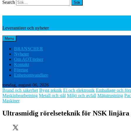
Search
Leverantörer och nyheter
Leverantörer och nyheter
Menu
BRANSCHER
Nyheter
Om AOT/priser
Kontakt
Företag
Enhetsomvandlare
torsdag, augusti 06, 2026
Brand och säkerhet
Bygg teknik
El och elektronik
Emballage och för
Maskinbearbetning
Metall och stål
Miljö och avfall
Mätutrustning
Pac
Maskiner
Ultrasmidig rörelseteknik för NSK linjära