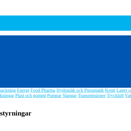
packning
Energi
Food Pharma
Hydraulik och Pneumatik
Kemi
Lager o
kningar
Plast och gummi
Pumpar
Slangar
Transmissioner
Tryckluft
Vat
 styrningar