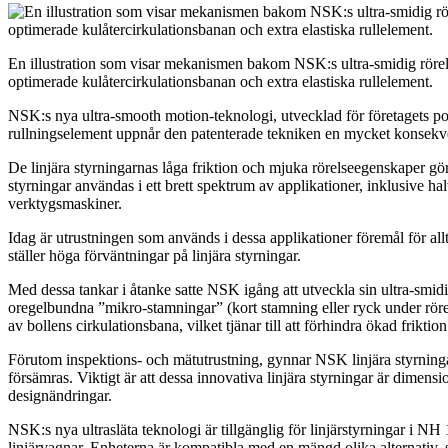
En illustration som visar mekanismen bakom NSK:s ultra-smidig rörels
optimerade kulåtercirkulationsbanan och extra elastiska rullelement.
NSK:s nya ultra-smooth motion-teknologi, utvecklad för företagets pop
rullningselement uppnår den patenterade tekniken en mycket konsekven
De linjära styrningarnas låga friktion och mjuka rörelseegenskaper gör
styrningar användas i ett brett spektrum av applikationer, inklusive h
verktygsmaskiner.
Idag är utrustningen som används i dessa applikationer föremål för all
ställer höga förväntningar på linjära styrningar.
Med dessa tankar i åtanke satte NSK igång att utveckla sin ultra-smid
oregelbundna ”mikro-stamningar” (kort stamning eller ryck under rörel
av bollens cirkulationsbana, vilket tjänar till att förhindra ökad friktion
Förutom inspektions- och mätutrustning, gynnar NSK linjära styrningar
försämras. Viktigt är att dessa innovativa linjära styrningar är dime
designändringar.
NSK:s nya ultrasläta teknologi är tillgänglig för linjärstyrningar i N
linjärvagnar. Enheterna är kompatibla med en mängd olika alternativ, 