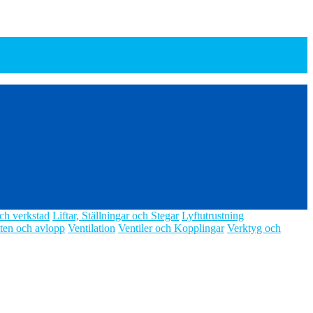
ch verkstad
Liftar, Ställningar och Stegar
Lyftutrustning
ten och avlopp
Ventilation
Ventiler och Kopplingar
Verktyg och