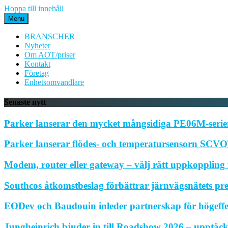
Hoppa till innehåll
Menu
BRANSCHER
Nyheter
Om AOT/priser
Kontakt
Företag
Enhetsomvandlare
Senaste nytt
Parker lanserar den mycket mångsidiga PE06M-serien
Parker lanserar flödes- och temperatursensorn SCVOT
Modem, router eller gateway – välj rätt uppkoppling f
Southcos åtkomstbeslag förbättrar järnvägsnätets pr
EODev och Baudouin inleder partnerskap för högeffe
Jungheinrich bjuder in till Roadshow 2026 – upptäck 