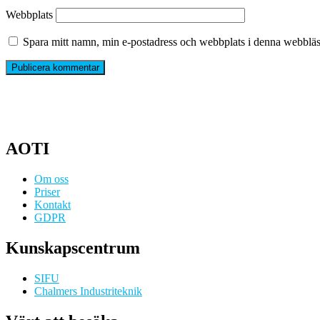
Webbplats
Spara mitt namn, min e-postadress och webbplats i denna webbläsa
AOTI
Om oss
Priser
Kontakt
GDPR
Kunskapscentrum
SIFU
Chalmers Industriteknik