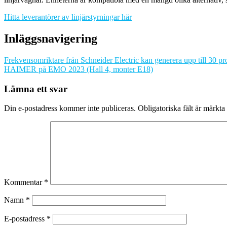
Hitta leverantörer av linjärstyrningar här
Inläggsnavigering
Frekvensomriktare från Schneider Electric kan generera upp till 30 pr
HAIMER på EMO 2023 (Hall 4, monter E18)
Lämna ett svar
Din e-postadress kommer inte publiceras.
Obligatoriska fält är märkta
Kommentar
*
Namn
*
E-postadress
*