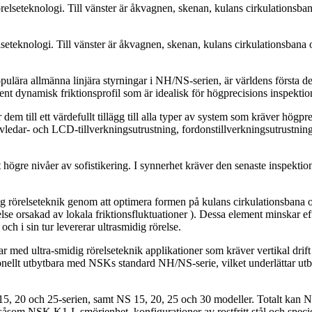
eteknologi. Till vänster är åkvagnen, skenan, kulans cirkulationsbana o
ulära allmänna linjära styrningar i NH/NS-serien, är världens första de
t dynamisk friktionsprofil som är idealisk för högprecisions inspektio
 dem till ett värdefullt tillägg till alla typer av system som kräver hö
alvledar- och LCD-tillverkningsutrustning, fordonstillverkningsutrustnin
t högre nivåer av sofistikering. I synnerhet kräver den senaste inspekti
ig rörelseteknik genom att optimera formen på kulans cirkulationsbana o
se orsakad av lokala friktionsfluktuationer ). Dessa element minskar e
 och i sin tur levererar ultrasmidig rörelse.
 med ultra-smidig rörelseteknik applikationer som kräver vertikal drift
nsionellt utbytbara med NSKs standard NH/NS-serie, vilket underlättar u
H 15, 20 och 25-serien, samt NS 15, 20, 25 och 30 modeller. Totalt kan N
såsom NSK K1-L smörjenhet, konfigurationer av rostfritt stål och speci