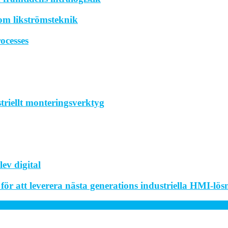
om likströmsteknik
ocesses
striellt monteringsverktyg
ev digital
r att leverera nästa generations industriella HMI-lös