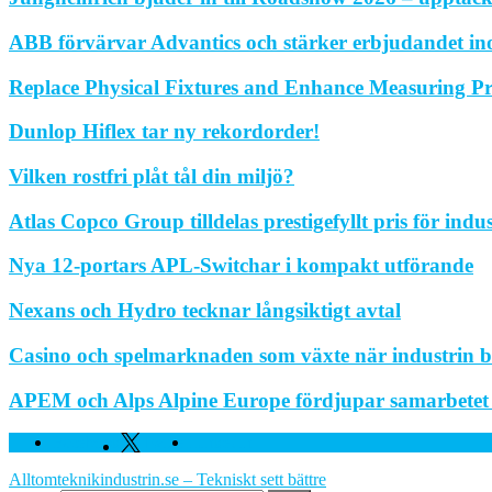
ABB förvärvar Advantics och stärker erbjudandet in
Replace Physical Fixtures and Enhance Measuring Pr
Dunlop Hiflex tar ny rekordorder!
Vilken rostfri plåt tål din miljö?
Atlas Copco Group tilldelas prestigefyllt pris för indu
Nya 12-portars APL-Switchar i kompakt utförande
Nexans och Hydro tecknar långsiktigt avtal
Casino och spelmarknaden som växte när industrin bl
APEM och Alps Alpine Europe fördjupar samarbetet fö
Facebook
Twitter
Linkedin
Alltomteknikindustrin.se – Tekniskt sett bättre