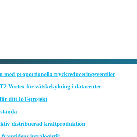
 med proportionella tryckreduceringsventiler
2 Vortex för vätskekylning i datacenter
ör ditt IoT-projekt
estanda
ktiv distribuerad kraftproduktion
framtidens intralogistik