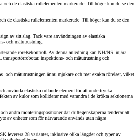
ch de elastiska rullelementen markerade. Till höger kan du se den
sign av sitt slag. Tack vare användningen av elastiska
ns- och mätutrustning.
gpresterande rörelsekontroll. Av denna anledning kan NH/NS linjära
g, transportörrobotar, inspektions- och mätutrustning och
ons- och mätutrustningen ännu mjukare och mer exakta rörelser, vilket
ch använda elastiska rullande element för att undertrycka
ffekten av kulor som kolliderar med varandra i de krökta sektionerna
 och andra monteringspositioner där driftegenskaperna tenderar att
tbyte av enheter som för närvarande används utan några
SK leverera 28 varianter, inklusive olika längder och typer av
ella ytbehandlingar