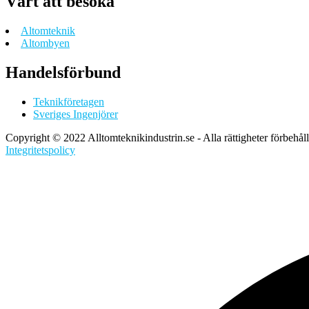
Värt att besöka
Altomteknik
Altombyen
Handelsförbund
Teknikföretagen
Sveriges Ingenjörer
Copyright © 2022 Alltomteknikindustrin.se - Alla rättigheter förbehål
Integritetspolicy