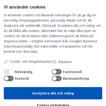
Vi använder cookies
Vi använder cookies och liknande teknologier för att ge dig en
personlig shoppingupplevelse, personlig reklam och för att
AOTI
analysera vår webbtrafik. Klicka på 'Acceptera alla och stäng' om
du vill tillåta alla cookies. Alternativt kan du välja vilka typer av
Om oss
cookies du vill acceptera eller inaktivera genom att klicka på
Anpassa nedan. I enlighet med kraven från
Googles Business
Priser
Data Responsibility Site
säkerställer vi transparens och din
Kontakt
kontroll över dina data.
GDPR
Cookie- och integritetspolicy
Anpassa
Kunskapscentrum
Nödvändig
Funktionell
Statistik
Marknadsföring
SIFU
Chalmers Industriteknik
Acceptera alla och stäng
Värt att besöka
Endast nödvändiga