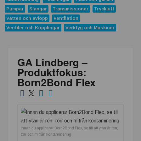
ABB förvärvar Advantics och stärker erbjudandet inom
likströmsteknik
Pumpar
Slangar
Transmissioner
Tryckluft
Vatten och avlopp
Ventilation
Replace Physical Fixtures and Enhance Measuring
Processes
Ventiler och Kopplingar
Verktyg och Maskiner
Dunlop Hiflex tar ny rekordorder!
Vilken rostfri plåt tål din miljö?
GA Lindberg –
Atlas Copco Group tilldelas prestigefyllt pris för industriellt
monteringsverktyg
Produktfokus:
Nya 12-portars APL-Switchar i kompakt utförande
Born2Bond Flex
Nexans och Hydro tecknar långsiktigt avtal
Casino och spelmarknaden som växte när industrin blev
digital
APEM och Alps Alpine Europe fördjupar samarbetet för att
leverera nästa generations industriella HMI-lösningar
Innan du applicerar Born2Bond Flex, se till att ytan är ren,
torr och fri från kontaminering