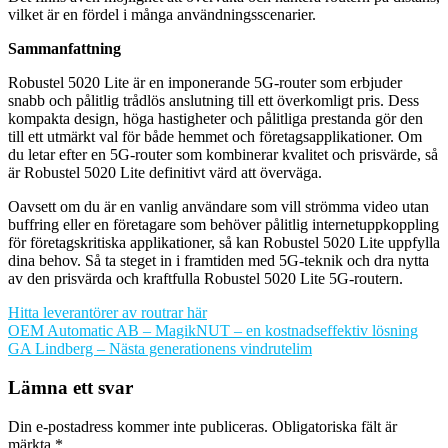
vilket är en fördel i många användningsscenarier.
Sammanfattning
Robustel 5020 Lite är en imponerande 5G-router som erbjuder
snabb och pålitlig trådlös anslutning till ett överkomligt pris. Dess
kompakta design, höga hastigheter och pålitliga prestanda gör den
till ett utmärkt val för både hemmet och företagsapplikationer. Om
du letar efter en 5G-router som kombinerar kvalitet och prisvärde, så
är Robustel 5020 Lite definitivt värd att överväga.
Oavsett om du är en vanlig användare som vill strömma video utan
buffring eller en företagare som behöver pålitlig internetuppkoppling
för företagskritiska applikationer, så kan Robustel 5020 Lite uppfylla
dina behov. Så ta steget in i framtiden med 5G-teknik och dra nytta
av den prisvärda och kraftfulla Robustel 5020 Lite 5G-routern.
Hitta leverantörer av routrar här
Inläggsnavigering
OEM Automatic AB – MagikNUT – en kostnadseffektiv lösning
GA Lindberg – Nästa generationens vindrutelim
Lämna ett svar
Din e-postadress kommer inte publiceras.
Obligatoriska fält är
märkta
*