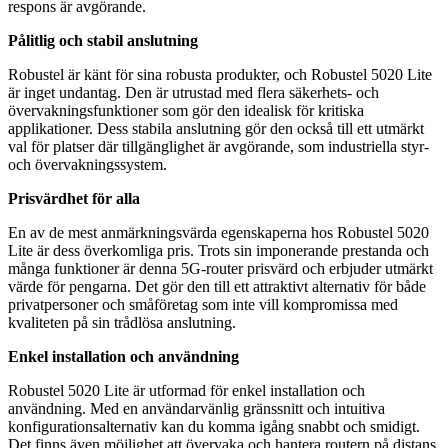
respons är avgörande.
Pålitlig och stabil anslutning
Robustel är känt för sina robusta produkter, och Robustel 5020 Lite
är inget undantag. Den är utrustad med flera säkerhets- och
övervakningsfunktioner som gör den idealisk för kritiska
applikationer. Dess stabila anslutning gör den också till ett utmärkt
val för platser där tillgänglighet är avgörande, som industriella styr-
och övervakningssystem.
Prisvärdhet för alla
En av de mest anmärkningsvärda egenskaperna hos Robustel 5020
Lite är dess överkomliga pris. Trots sin imponerande prestanda och
många funktioner är denna 5G-router prisvärd och erbjuder utmärkt
värde för pengarna. Det gör den till ett attraktivt alternativ för både
privatpersoner och småföretag som inte vill kompromissa med
kvaliteten på sin trådlösa anslutning.
Enkel installation och användning
Robustel 5020 Lite är utformad för enkel installation och
användning. Med en användarvänlig gränssnitt och intuitiva
konfigurationsalternativ kan du komma igång snabbt och smidigt.
Det finns även möjlighet att övervaka och hantera routern på distans,