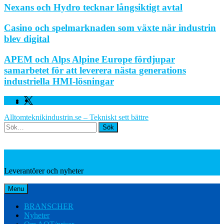
Nexans och Hydro tecknar långsiktigt avtal
Casino och spelmarknaden som växte när industrin
blev digital
APEM och Alps Alpine Europe fördjupar
samarbetet för att leverera nästa generations
industriella HMI-lösningar
Facebook
Linkedin
Twitter
Alltomteknikindustrin.se – Tekniskt sett bättre
Search
Leverantörer och nyheter
Leverantörer och nyheter
Menu
BRANSCHER
Nyheter