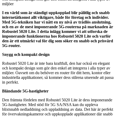
miljöer
I en värld som är ständigt uppkopplad blir pålitlig och snabb
internetåtkomst allt viktigare, både för företag och individer.
Med 5G-tekniken har vi nått en ny nivå av trådlös anslutning,
och en av de mest imponerande 5G-routerna på marknaden är
Robustel 5020 Lite. I detta inlägg kommer vi att utforska de
imponerande funktionerna hos Robustel 5020 Lite och varför
den är ett utmärkt val för dig som söker en snabb och prisvärd
5G-router.
Snygg och kompakt design
Robustel 5020 Lite är inte bara kraftfull, den har också en elegant
och kompakt design som gör den enkel att integrera i alla typer av
miljöer. Oavsett om du behöver en router för ditt hem, kontor eller
industriella applikationer, så kommer dess stilrena utseende att passa
in perfekt.
Bländande 5G-hastigheter
Den främsta fördelen med Robustel 5020 Lite är dess imponerande
5G-hastigheter. Med stöd för 5G SA/NSA kan du uppleva
blixtsnabb nedladdning och uppladdning av data. Det här är perfekt
för övervakningskameror och uppkopplade applikationer där snabb