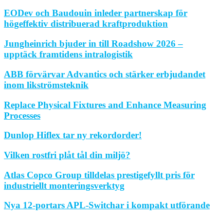
EODev och Baudouin inleder partnerskap för
högeffektiv distribuerad kraftproduktion
Jungheinrich bjuder in till Roadshow 2026 –
upptäck framtidens intralogistik
ABB förvärvar Advantics och stärker erbjudandet
inom likströmsteknik
Replace Physical Fixtures and Enhance Measuring
Processes
Dunlop Hiflex tar ny rekordorder!
Vilken rostfri plåt tål din miljö?
Atlas Copco Group tilldelas prestigefyllt pris för
industriellt monteringsverktyg
Nya 12-portars APL-Switchar i kompakt utförande