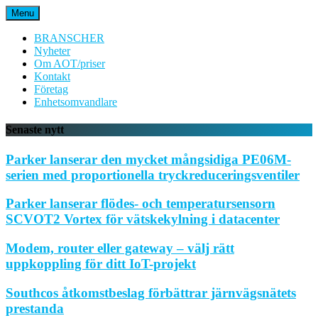
Hoppa
Menu
till
innehåll
BRANSCHER
Nyheter
Om AOT/priser
Kontakt
Företag
Enhetsomvandlare
Senaste nytt
Parker lanserar den mycket mångsidiga PE06M-
serien med proportionella tryckreduceringsventiler
Parker lanserar flödes- och temperatursensorn
SCVOT2 Vortex för vätskekylning i datacenter
Modem, router eller gateway – välj rätt
uppkoppling för ditt IoT-projekt
Southcos åtkomstbeslag förbättrar järnvägsnätets
prestanda