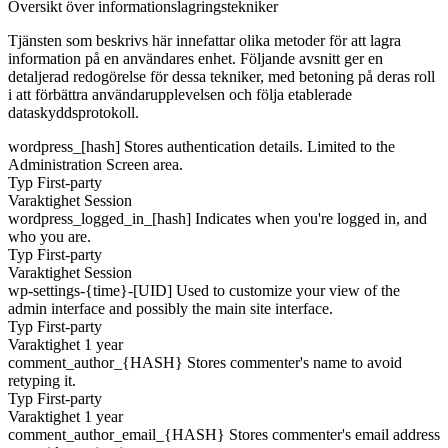
Översikt över informationslagringstekniker
Tjänsten som beskrivs här innefattar olika metoder för att lagra
information på en användares enhet. Följande avsnitt ger en
detaljerad redogörelse för dessa tekniker, med betoning på deras roll
i att förbättra användarupplevelsen och följa etablerade
dataskyddsprotokoll.
wordpress_[hash]
Stores authentication details. Limited to the
Administration Screen area.
Typ
First-party
Varaktighet
Session
wordpress_logged_in_[hash]
Indicates when you're logged in, and
who you are.
Typ
First-party
Varaktighet
Session
wp-settings-{time}-[UID]
Used to customize your view of the
admin interface and possibly the main site interface.
Typ
First-party
Varaktighet
1 year
comment_author_{HASH}
Stores commenter's name to avoid
retyping it.
Typ
First-party
Varaktighet
1 year
comment_author_email_{HASH}
Stores commenter's email address