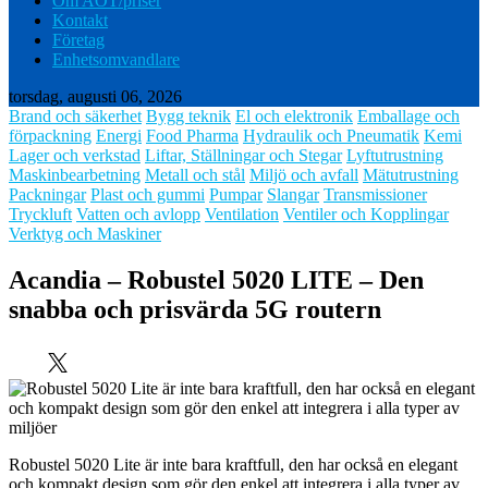
Om AOT/priser
Kontakt
Företag
Enhetsomvandlare
torsdag, augusti 06, 2026
Brand och säkerhet
Bygg teknik
El och elektronik
Emballage och
förpackning
Energi
Food Pharma
Hydraulik och Pneumatik
Kemi
Lager och verkstad
Liftar, Ställningar och Stegar
Lyftutrustning
Maskinbearbetning
Metall och stål
Miljö och avfall
Mätutrustning
Packningar
Plast och gummi
Pumpar
Slangar
Transmissioner
Tryckluft
Vatten och avlopp
Ventilation
Ventiler och Kopplingar
Verktyg och Maskiner
Acandia – Robustel 5020 LITE – Den
snabba och prisvärda 5G routern
Robustel 5020 Lite är inte bara kraftfull, den har också en elegant
och kompakt design som gör den enkel att integrera i alla typer av