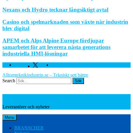
Nexans och Hydro tecknar långsiktigt avtal
Casino och spelmarknaden som växte när industrin
blev digital
APEM och Alps Alpine Europe fördjupar
samarbetet för att leverera nästa generations
industriella HMI-lösningar
Facebook
Twitter
Linkedin
Alltomteknikindustrin.se – Tekniskt sett bättre
Search
Leverantörer och nyheter
Leverantörer och nyheter
Menu
BRANSCHER