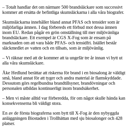
– Totalt handlar det om närmare 500 brandsläckare som successivt
kommer att ersätta de befintliga skumsläckarna i alla våra biografer.
Skumsläckarna innehåller bland annat PFAS och tensider som är
miljöfarliga ämnen. I dag förbereds ett förbud mot dessa ämnen
inom EU. Redan pågår en grön omställning till mer miljövänliga
brandsläckare. Ett exempel är CGS X-Fog som är ensam på
marknaden om att vara både PFAS- och tensidfri. Istället består
släckmedlet av vatten och en tillsats, som är miljövänlig.
– Vi räknar med att de kommer att ta ungefär tre år innan vi bytt ut
alla våra skumsläckare.
Åke Hedlund berättar att riskerna för brand i en biosalong är väldigt
små, bland annat för att tyger och andra material är flamskyddade.
Dessutom görs regelbundna brandtillsyner, brandövningar och
personalen utbildas kontinuerligt inom brandsäkerhet.
– Men vi måste alltid var förberedda, för om något skulle hända kan
konsekvenserna bli väldigt stora.
En av de första biograferna som bytt till X-Fog är den nybyggda
anläggningen Biostaden i Trollhättan med sju biosalonger och 428
platser.