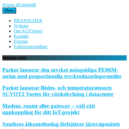
Hoppa till innehåll
Menu
BRANSCHER
Nyheter
Om AOT/priser
Kontakt
Företag
Enhetsomvandlare
Senaste nytt
Parker lanserar den mycket mångsidiga PE06M-
serien med proportionella tryckreduceringsventiler
Parker lanserar flödes- och temperatursensorn
SCVOT2 Vortex för vätskekylning i datacenter
Modem, router eller gateway – välj rätt
uppkoppling för ditt IoT-projekt
Southcos åtkomstbeslag förbättrar järnvägsnätets