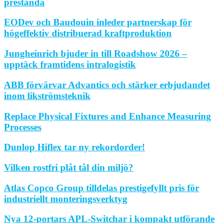
prestanda
EODev och Baudouin inleder partnerskap för
högeffektiv distribuerad kraftproduktion
Jungheinrich bjuder in till Roadshow 2026 –
upptäck framtidens intralogistik
ABB förvärvar Advantics och stärker erbjudandet
inom likströmsteknik
Replace Physical Fixtures and Enhance Measuring
Processes
Dunlop Hiflex tar ny rekordorder!
Vilken rostfri plåt tål din miljö?
Atlas Copco Group tilldelas prestigefyllt pris för
industriellt monteringsverktyg
Nya 12-portars APL-Switchar i kompakt utförande