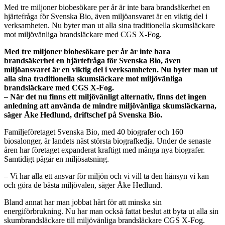
Med tre miljoner biobesökare per år är inte bara brandsäkerhet en
hjärtefråga för Svenska Bio, även miljöansvaret är en viktig del i
verksamheten. Nu byter man ut alla sina traditionella skumsläckare
mot miljövänliga brandsläckare med CGS X-Fog.
Med tre miljoner biobesökare per år är inte bara
brandsäkerhet en hjärtefråga för Svenska Bio, även
miljöansvaret är en viktig del i verksamheten. Nu byter man ut
alla sina traditionella skumsläckare mot miljövänliga
brandsläckare med CGS X-Fog.
– När det nu finns ett miljövänligt alternativ, finns det ingen
anledning att använda de mindre miljövänliga skumsläckarna,
säger Åke Hedlund, driftschef på Svenska Bio.
Familjeföretaget Svenska Bio, med 40 biografer och 160
biosalonger, är landets näst största biografkedja. Under de senaste
åren har företaget expanderat kraftigt med många nya biografer.
Samtidigt pågår en miljösatsning.
– Vi har alla ett ansvar för miljön och vi vill ta den hänsyn vi kan
och göra de bästa miljövalen, säger Åke Hedlund.
Bland annat har man jobbat hårt för att minska sin
energiförbrukning. Nu har man också fattat beslut att byta ut alla sin
skumbrandsläckare till miljövänliga brandsläckare CGS X-Fog.