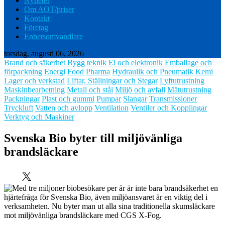
Nyheter
Om AOT/priser
Kontakt
Företag
Enhetsomvandlare
torsdag, augusti 06, 2026
Brand och säkerhet
Bygg teknik
El och elektronik
Emballage och
förpackning
Energi
Food Pharma
Hydraulik och Pneumatik
Kemi
Lager och verkstad
Liftar, Ställningar och Stegar
Lyftutrustning
Maskinbearbetning
Metall och stål
Miljö och avfall
Mätutrustning
Packningar
Plast och gummi
Pumpar
Slangar
Transmissioner
Tryckluft
Vatten och avlopp
Ventilation
Ventiler och Kopplingar
Verktyg och Maskiner
Svenska Bio byter till miljövänliga
brandsläckare