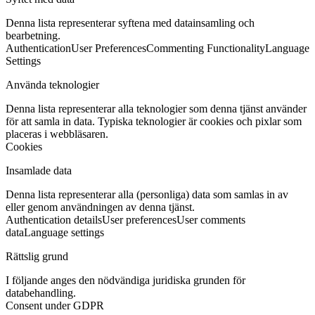
Denna lista representerar syftena med datainsamling och
bearbetning.
Authentication
User Preferences
Commenting Functionality
Language
Settings
Använda teknologier
Denna lista representerar alla teknologier som denna tjänst använder
för att samla in data. Typiska teknologier är cookies och pixlar som
placeras i webbläsaren.
Cookies
Insamlade data
Denna lista representerar alla (personliga) data som samlas in av
eller genom användningen av denna tjänst.
Authentication details
User preferences
User comments
data
Language settings
Rättslig grund
I följande anges den nödvändiga juridiska grunden för
databehandling.
Consent under GDPR