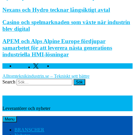
Nexans och Hydro tecknar långsiktigt avtal
Casino och spelmarknaden som växte när industrin
blev digital
APEM och Alps Alpine Europe fördjupar
samarbetet för att leverera nästa generations
industriella HMI-lösningar
Facebook
Twitter
Linkedin
Alltomteknikindustrin.se – Tekniskt sett bättre
Search
Leverantörer och nyheter
Leverantörer och nyheter
Menu
BRANSCHER