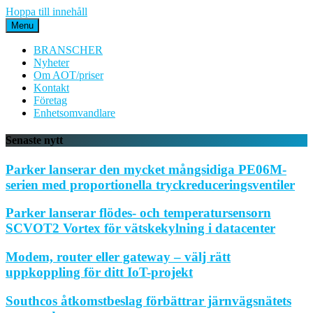
Hoppa till innehåll
Menu
BRANSCHER
Nyheter
Om AOT/priser
Kontakt
Företag
Enhetsomvandlare
Senaste nytt
Parker lanserar den mycket mångsidiga PE06M-
serien med proportionella tryckreduceringsventiler
Parker lanserar flödes- och temperatursensorn
SCVOT2 Vortex för vätskekylning i datacenter
Modem, router eller gateway – välj rätt
uppkoppling för ditt IoT-projekt
Southcos åtkomstbeslag förbättrar järnvägsnätets