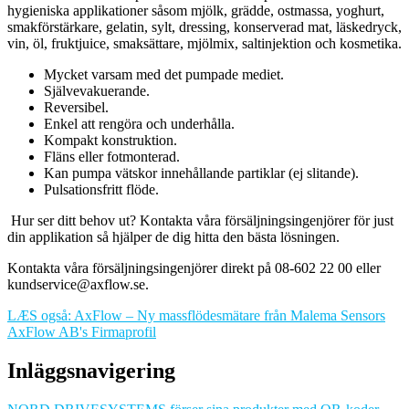
hygieniska applikationer såsom mjölk, grädde, ostmassa, yoghurt,
smakförstärkare, gelatin, sylt, dressing, konserverad mat, läskedryck,
vin, öl, fruktjuice, smaksättare, mjölmix, saltinjektion och kosmetika.
Mycket varsam med det pumpade mediet.
Självevakuerande.
Reversibel.
Enkel att rengöra och underhålla.
Kompakt konstruktion.
Fläns eller fotmonterad.
Kan pumpa vätskor innehållande partiklar (ej slitande).
Pulsationsfritt flöde.
Hur ser ditt behov ut? Kontakta våra försäljningsingenjörer för just
din applikation så hjälper de dig hitta den bästa lösningen.
Kontakta våra försäljningsingenjörer direkt på 08-602 22 00 eller
kundservice@axflow.se.
LÆS også: AxFlow – Ny massflödesmätare från Malema Sensors
AxFlow AB's Firmaprofil
Inläggsnavigering