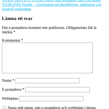
NORD DRIVESYSTEMS förser sina produkter med QR-koder
YASKAWA Nordic – Automatiserad identifiering, märkning och
kontroll underlättar
Lämna ett svar
Din e-postadress kommer inte publiceras.
Obligatoriska fält är
märkta
*
Kommentar
*
Namn
*
E-postadress
*
Webbplats
Spara mitt namn, min e-postadress och webbplats i denna