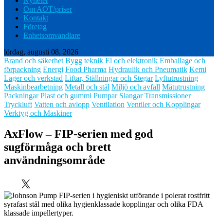
Nyheter
Om AOT/priser
Kontakt
Företag
Enhetsomvandlare
lördag, augusti 08, 2026
Brand och säkerhet
Bygg teknik
El och elektronik
Emballage och
förpackning
Energi
Food Pharma
Hydraulik och Pneumatik
Kemi
Lager och verkstad
Liftar, Ställningar och Stegar
Lyftutrustning
Maskinbearbetning
Metall och stål
Miljö och avfall
Mätutrustning
Packningar
Plast och gummi
Pumpar
Slangar
Transmissioner
Tryckluft
Vatten och avlopp
Ventilation
Ventiler och Kopplingar
Verktyg och Maskiner
AxFlow – FIP-serien med god
sugförmåga och brett
användningsområde