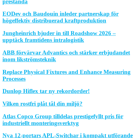
prestanda
EODev och Baudouin inleder partnerskap för
högeffektiv distribuerad kraftproduktion
Jungheinrich bjuder in till Roadshow 2026 –
upptäck framtidens intralogistik
ABB förvärvar Advantics och stärker erbjudandet
inom likströmsteknik
Replace Physical Fixtures and Enhance Measuring
Processes
Dunlop Hiflex tar ny rekordorder!
Vilken rostfri plåt tål din miljö?
Atlas Copco Group tilldelas prestigefyllt pris för
industriellt monteringsverktyg
Nya 12-portars APL-Switchar i kompakt utförande