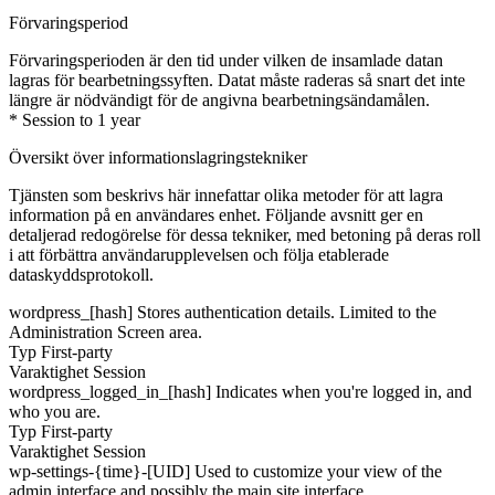
Förvaringsperiod
Förvaringsperioden är den tid under vilken de insamlade datan
lagras för bearbetningssyften. Datat måste raderas så snart det inte
längre är nödvändigt för de angivna bearbetningsändamålen.
* Session to 1 year
Översikt över informationslagringstekniker
Tjänsten som beskrivs här innefattar olika metoder för att lagra
information på en användares enhet. Följande avsnitt ger en
detaljerad redogörelse för dessa tekniker, med betoning på deras roll
i att förbättra användarupplevelsen och följa etablerade
dataskyddsprotokoll.
wordpress_[hash]
Stores authentication details. Limited to the
Administration Screen area.
Typ
First-party
Varaktighet
Session
wordpress_logged_in_[hash]
Indicates when you're logged in, and
who you are.
Typ
First-party
Varaktighet
Session
wp-settings-{time}-[UID]
Used to customize your view of the
admin interface and possibly the main site interface.