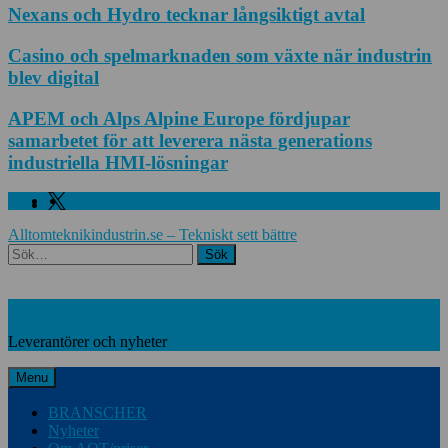
Nexans och Hydro tecknar långsiktigt avtal
Casino och spelmarknaden som växte när industrin
blev digital
APEM och Alps Alpine Europe fördjupar
samarbetet för att leverera nästa generations
industriella HMI-lösningar
Facebook
Linkedin
Twitter
Alltomteknikindustrin.se – Tekniskt sett bättre
Search
Leverantörer och nyheter
Leverantörer och nyheter
Menu
BRANSCHER
Nyheter