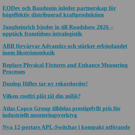
EODev och Baudouin inleder partnerskap för
högeffektiv distribuerad kraftproduktion
Jungheinrich bjuder in till Roadshow 2026 –
upptäck framtidens intralogistik
ABB förvärvar Advantics och stärker erbjudandet
inom likströmsteknik
Replace Physical Fixtures and Enhance Measuring
Processes
Dunlop Hiflex tar ny rekordorder!
Vilken rostfri plåt tål din miljö?
Atlas Copco Group tilldelas prestigefyllt pris för
industriellt monteringsverktyg
Nya 12-portars APL-Switchar i kompakt utförande