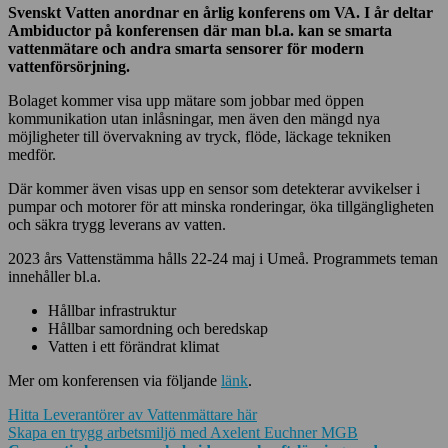
Svenskt Vatten anordnar en årlig konferens om VA. I år deltar
Ambiductor på konferensen där man bl.a. kan se smarta
vattenmätare och andra smarta sensorer för modern
vattenförsörjning.
Bolaget kommer visa upp mätare som jobbar med öppen
kommunikation utan inlåsningar, men även den mängd nya
möjligheter till övervakning av tryck, flöde, läckage tekniken
medför.
Där kommer även visas upp en sensor som detekterar avvikelser i
pumpar och motorer för att minska ronderingar, öka tillgängligheten
och säkra trygg leverans av vatten.
2023 års Vattenstämma hålls 22-24 maj i Umeå. Programmets teman
innehåller bl.a.
Hållbar infrastruktur
Hållbar samordning och beredskap
Vatten i ett förändrat klimat
Mer om konferensen via följande
länk
.
Hitta Leverantörer av Vattenmättare här
Inläggsnavigering
Skapa en trygg arbetsmiljö med Axelent Euchner MGB