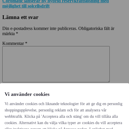
Coromatic lanserar ny hybrid reservkraftslösning med
möjlighet till solcellsdrift
Lämna ett svar
Din e-postadress kommer inte publiceras.
Obligatoriska fält är
märkta
*
Kommentar
*
Namn
*
Vi använder cookies
E-postadress
*
Vi använder cookies och liknande teknologier för att ge dig en personlig
shoppingupplevelse, personlig reklam och för att analysera vår
Webbplats
webbtrafik. Klicka på 'Acceptera alla och stäng' om du vill tillåta alla
Spara mitt namn, min e-postadress och webbplats i denna
cookies. Alternativt kan du välja vilka typer av cookies du vill acceptera
webbläsare till nästa gång jag skriver en kommentar.