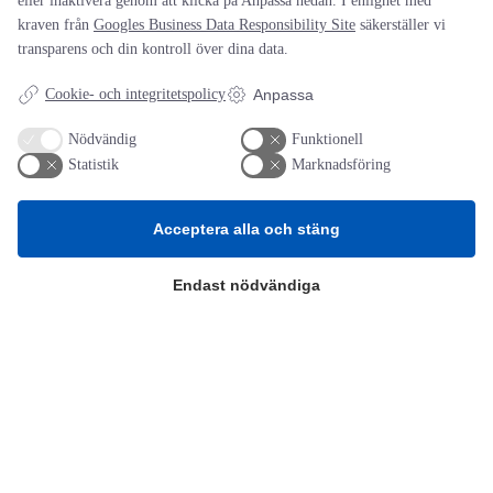
eller inaktivera genom att klicka på Anpassa nedan. I enlighet med
kraven från
Googles Business Data Responsibility Site
säkerställer vi
transparens och din kontroll över dina data.
Cookie- och integritetspolicy
Anpassa
Nödvändig
Funktionell
AOTI
Statistik
Marknadsföring
Om oss
Priser
Acceptera alla och stäng
Kontakt
GDPR
Endast nödvändiga
Kunskapscentrum
SIFU
Chalmers Industriteknik
Värt att besöka
Altomteknik