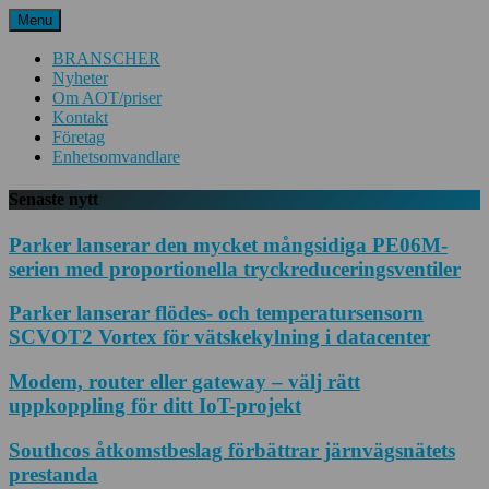
Hoppa
Menu
till
innehåll
BRANSCHER
Nyheter
Om AOT/priser
Kontakt
Företag
Enhetsomvandlare
Senaste nytt
Parker lanserar den mycket mångsidiga PE06M-
serien med proportionella tryckreduceringsventiler
Parker lanserar flödes- och temperatursensorn
SCVOT2 Vortex för vätskekylning i datacenter
Modem, router eller gateway – välj rätt
uppkoppling för ditt IoT-projekt
Southcos åtkomstbeslag förbättrar järnvägsnätets
prestanda