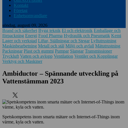
Om AOT/priser
Kontakt
Företag
Enhetsomvandlare
söndag, augusti 09, 2026
Brand och säkerhet
Bygg teknik
El och elektronik
Emballage och
förpackning
Energi
Food Pharma
Hydraulik och Pneumatik
Kemi
Lager och verkstad
Liftar, Ställningar och Stegar
Lyftutrustning
Maskinbearbetning
Metall och stål
Miljö och avfall
Mätutrustning
Packningar
Plast och gummi
Pumpar
Slangar
Transmissioner
Tryckluft
Vatten och avlopp
Ventilation
Ventiler och Kopplingar
Verktyg och Maskiner
Ambiductor – Spännande utveckling på
Vattenstämman 2023
Spetskompetens inom smarta mätare och Internet-of-Things inom
värme, kyla och vatten.