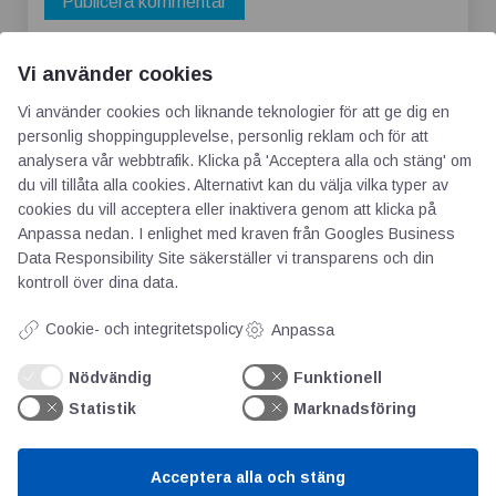
Vi använder cookies
Vi använder cookies och liknande teknologier för att ge dig en
personlig shoppingupplevelse, personlig reklam och för att
analysera vår webbtrafik. Klicka på 'Acceptera alla och stäng' om
du vill tillåta alla cookies. Alternativt kan du välja vilka typer av
cookies du vill acceptera eller inaktivera genom att klicka på
AOTI
Anpassa nedan. I enlighet med kraven från
Googles Business
Data Responsibility Site
säkerställer vi transparens och din
Om oss
kontroll över dina data.
Priser
Cookie- och integritetspolicy
Anpassa
Kontakt
GDPR
Nödvändig
Funktionell
Statistik
Marknadsföring
Kunskapscentrum
Acceptera alla och stäng