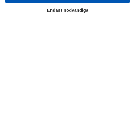
SIFU
Chalmers Industriteknik
Endast nödvändiga
Värt att besöka
Altomteknik
Altombyen
Handelsförbund
Teknikföretagen
Sveriges Ingenjörer
Copyright © 2022 Alltomteknikindustrin.se - Alla rättigheter