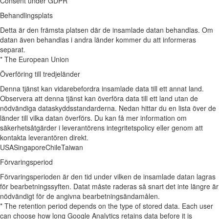
Consent under GDPR
Behandlingsplats
Detta är den främsta platsen där de insamlade datan behandlas. Om
datan även behandlas i andra länder kommer du att informeras
separat.
* The European Union
Överföring till tredjeländer
Denna tjänst kan vidarebefordra insamlade data till ett annat land.
Observera att denna tjänst kan överföra data till ett land utan de
nödvändiga dataskyddsstandarderna. Nedan hittar du en lista över de
länder till vilka datan överförs. Du kan få mer information om
säkerhetsåtgärder i leverantörens integritetspolicy eller genom att
kontakta leverantören direkt.
USA
Singapore
Chile
Taiwan
Förvaringsperiod
Förvaringsperioden är den tid under vilken de insamlade datan lagras
för bearbetningssyften. Datat måste raderas så snart det inte längre är
nödvändigt för de angivna bearbetningsändamålen.
* The retention period depends on the type of stored data. Each user
can choose how long Google Analytics retains data before it is