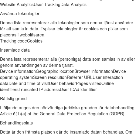
Website Analytics
User Tracking
Data Analysis
Använda teknologier
Denna lista representerar alla teknologier som denna tjänst använder
för att samla in data. Typiska teknologier är cookies och pixlar som
placeras i webbläsaren.
Tracking code
Cookies
Insamlade data
Denna lista representerar alla (personliga) data som samlas in av eller
genom användningen av denna tjänst.
Device information
Geographic location
Browser information
Device
operating system
Screen resolution
Referrer URL
User interaction
data
Date and time of visit
User behavior
Pages visited
Online
identifiers
Truncated IP address
User ID
Ad identifier
Rättslig grund
I följande anges den nödvändiga juridiska grunden för databehandling.
Article 6(1)(a) of the General Data Protection Regulation (GDPR)
Behandlingsplats
Detta är den främsta platsen där de insamlade datan behandlas. Om