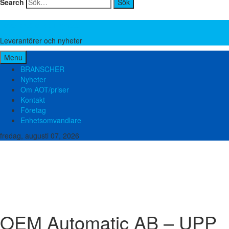
Search
Leverantörer och nyheter
Leverantörer och nyheter
Menu
BRANSCHER
Nyheter
Om AOT/priser
Kontakt
Företag
Enhetsomvandlare
fredag, augusti 07, 2026
Brand och säkerhet
Bygg teknik
El och elektronik
Emballage och förpackning
Energi
Food Pharma
Hydraulik och Pneumatik
Kemi
Lager och verkstad
Liftar, Ställningar och Stegar
Lyftutrustning
Maskinbearbetning
Metall och stål
Miljö och avfall
Mätutrustning
Packningar
Plast och gummi
Pumpar
Slangar
Transmissioner
Tryckluft
Vatten och avlopp
Ventilation
Ventiler och Kopplingar
Verktyg och Maskiner
OEM Automatic AB – UPP