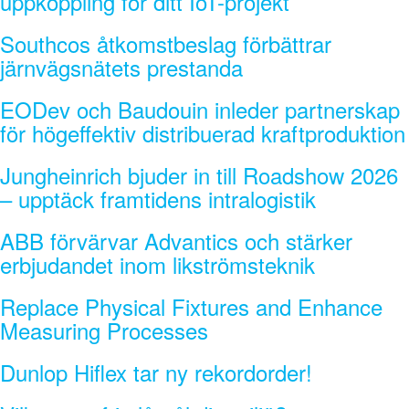
uppkoppling för ditt IoT-projekt
Southcos åtkomstbeslag förbättrar
järnvägsnätets prestanda
EODev och Baudouin inleder partnerskap
för högeffektiv distribuerad kraftproduktion
Jungheinrich bjuder in till Roadshow 2026
– upptäck framtidens intralogistik
ABB förvärvar Advantics och stärker
erbjudandet inom likströmsteknik
Replace Physical Fixtures and Enhance
Measuring Processes
Dunlop Hiflex tar ny rekordorder!