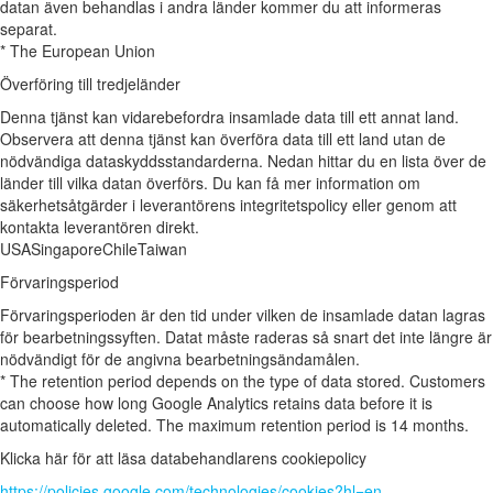
datan även behandlas i andra länder kommer du att informeras
separat.
* The European Union
Överföring till tredjeländer
Denna tjänst kan vidarebefordra insamlade data till ett annat land.
Observera att denna tjänst kan överföra data till ett land utan de
nödvändiga dataskyddsstandarderna. Nedan hittar du en lista över de
länder till vilka datan överförs. Du kan få mer information om
säkerhetsåtgärder i leverantörens integritetspolicy eller genom att
kontakta leverantören direkt.
USA
Singapore
Chile
Taiwan
Förvaringsperiod
Förvaringsperioden är den tid under vilken de insamlade datan lagras
för bearbetningssyften. Datat måste raderas så snart det inte längre är
nödvändigt för de angivna bearbetningsändamålen.
* The retention period depends on the type of data stored. Customers
can choose how long Google Analytics retains data before it is
automatically deleted. The maximum retention period is 14 months.
Klicka här för att läsa databehandlarens cookiepolicy
https://policies.google.com/technologies/cookies?hl=en