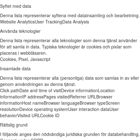
Syftet med data
Denna lista representerar syftena med datainsamling och bearbetning.
Website Analytics
User Tracking
Data Analysis
Använda teknologier
Denna lista representerar alla teknologier som denna tjänst använder
för att samla in data. Typiska teknologier är cookies och pixlar som
placeras i webbläsaren.
Cookies, Pixel, Javascript
Insamlade data
Denna lista representerar alla (personliga) data som samlas in av eller
genom användningen av denna tjänst.
Click path
Date and time of visit
Device information
Location
information
IP address
Pages visited
Referrer URL
Browser
information
Host name
Browser language
Browser type
Screen
resolution
Device operating system
User interaction data
User
behavior
Visited URL
Cookie ID
Rättslig grund
I följande anges den nödvändiga juridiska grunden för databehandling.