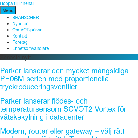
Hoppa till innehåll
Menu
BRANSCHER
Nyheter
Om AOT/priser
Kontakt
Företag
Enhetsomvandlare
Senaste nytt
Parker lanserar den mycket mångsidiga
PE06M-serien med proportionella
tryckreduceringsventiler
Parker lanserar flödes- och
temperatursensorn SCVOT2 Vortex för
vätskekylning i datacenter
Modem, router eller gateway – välj rätt