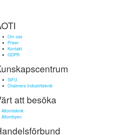
AOTI
Om oss
Priser
Kontakt
GDPR
Kunskapscentrum
SIFU
Chalmers Industriteknik
ärt att besöka
Altomteknik
Altombyen
Handelsförbund