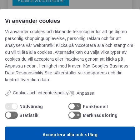
Vi använder cookies
Vi använder cookies och liknande teknologier för att ge dig en
personlig shoppingupplevelse, personlig reklam och för att
analysera vår webbtrafik. Klicka på 'Acceptera alla och stäng' om
du vill tillåta alla cookies. Alternativt kan du välja vilka typer av
cookies du vill acceptera eller inaktivera genom att klicka på
AOTI
Anpassa nedan. I enlighet med kraven från
Googles Business
Data Responsibility Site
säkerställer vi transparens och din
Om oss
kontroll över dina data.
Priser
Cookie- och integritetspolicy
Anpassa
Kontakt
GDPR
Nödvändig
Funktionell
Statistik
Marknadsföring
Kunskapscentrum
Acceptera alla och stäng