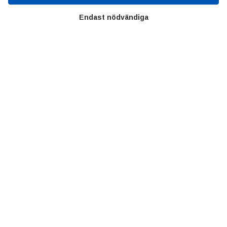
SIFU
Chalmers Industriteknik
Endast nödvändiga
Värt att besöka
Altomteknik
Altombyen
Handelsförbund
Teknikföretagen
Sveriges Ingenjörer
Copyright © 2022 Alltomteknikindustrin.se - Alla rättigheter