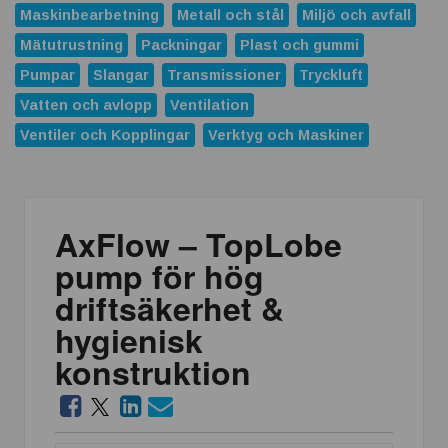
Maskinbearbetning
Metall och stål
Miljö och avfall
Mätutrustning
Packningar
Plast och gummi
Pumpar
Slangar
Transmissioner
Tryckluft
Vatten och avlopp
Ventilation
Ventiler och Kopplingar
Verktyg och Maskiner
AxFlow – TopLobe
pump för hög
driftsäkerhet &
hygienisk
konstruktion