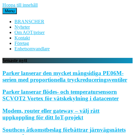
Hoppa till innehåll
Menu
BRANSCHER
Nyheter
Om AOT/priser
Kontakt
Företag
Enhetsomvandlare
Senaste nytt
Parker lanserar den mycket mångsidiga PE06M-
serien med proportionella tryckreduceringsventiler
Parker lanserar flödes- och temperatursensorn
SCVOT2 Vortex för vätskekylning i datacenter
Modem, router eller gateway – välj rätt
uppkoppling för ditt IoT-projekt
Southcos åtkomstbeslag förbättrar järnvägsnätets