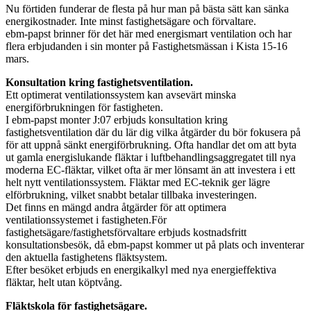
Nu förtiden funderar de flesta på hur man på bästa sätt kan sänka
energikostnader. Inte minst fastighetsägare och förvaltare.
ebm-papst brinner för det här med energismart ventilation och har
flera erbjudanden i sin monter på Fastighetsmässan i Kista 15-16
mars.
Konsultation kring fastighetsventilation.
Ett optimerat ventilationssystem kan avsevärt minska
energiförbrukningen för fastigheten.
I ebm-papst monter J:07 erbjuds konsultation kring
fastighetsventilation där du lär dig vilka åtgärder du bör fokusera på
för att uppnå sänkt energiförbrukning. Ofta handlar det om att byta
ut gamla energislukande fläktar i luftbehandlingsaggregatet till nya
moderna EC-fläktar, vilket ofta är mer lönsamt än att investera i ett
helt nytt ventilationssystem. Fläktar med EC-teknik ger lägre
elförbrukning, vilket snabbt betalar tillbaka investeringen.
Det finns en mängd andra åtgärder för att optimera
ventilationssystemet i fastigheten.För
fastighetsägare/fastighetsförvaltare erbjuds kostnadsfritt
konsultationsbesök, då ebm-papst kommer ut på plats och inventerar
den aktuella fastighetens fläktsystem.
Efter besöket erbjuds en energikalkyl med nya energieffektiva
fläktar, helt utan köptvång.
Fläktskola för fastighetsägare.