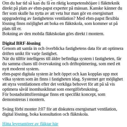
Om du har tid så kan du få en riktig kompetenshöjare i fläktteknik
direkt på plats av ebm-papst experter på mässan. Kanske känner du
fler som skulle ha nytta av att veta hur man gör en energismart
uppgradering av fastighetens ventilation? Med ebm-papst flexibla
lösning finns möjlighet att boka en fläktskola, som kommer ut på
plats till er.
Bokning av den mobila fläktskolan görs direkt i montern.
Digital BRF-lösning
Genom att samla in och överblicka fastighetens data för att optimera
driften unikt för varje fastighet.
När du tillför intelligens till äldre befintliga system i fastigheten, får
du samma chans till övervakning och driftoptimering, som med ett
nytt modernt system.
ebm-papst digitala system är helt öppet och kan kopplas upp mot
vilka system som än finns i fastigheten idag. Systemet ger möjlighet
att styra ventilationen efter det verkliga behovet för att på så vis
optimera såväl inomhusklimat som energiförbrukning.
För bostadsrättsföreningar finns ett specifikt koncept, som
demonstreras i montern.
Sväng förbi monter J:07 för att diskutera energismart ventilation,
digital lösning, boka konsultation och fläktskola.
Hitta leverantörer av fläktar här