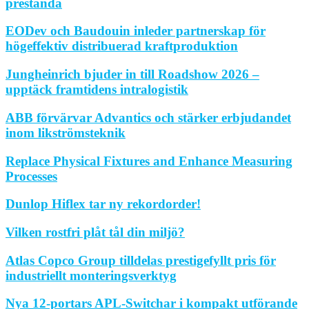
prestanda
EODev och Baudouin inleder partnerskap för
högeffektiv distribuerad kraftproduktion
Jungheinrich bjuder in till Roadshow 2026 –
upptäck framtidens intralogistik
ABB förvärvar Advantics och stärker erbjudandet
inom likströmsteknik
Replace Physical Fixtures and Enhance Measuring
Processes
Dunlop Hiflex tar ny rekordorder!
Vilken rostfri plåt tål din miljö?
Atlas Copco Group tilldelas prestigefyllt pris för
industriellt monteringsverktyg
Nya 12-portars APL-Switchar i kompakt utförande