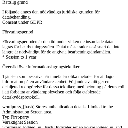
Rättslig grund
I följande anges den nödvändiga juridiska grunden för
databehandling.
Consent under GDPR
Förvaringsperiod
Förvaringsperioden är den tid under vilken de insamlade datan
lagras för bearbetningssyften. Datat måste raderas så snart det inte
längre är nödvändigt för de angivna bearbetningsändamålen.
* Session to 1 year
Översikt över informationslagringstekniker
Tjänsten som beskrivs här innefattar olika metoder för att lagra
information på en användares enhet. Följande avsnitt ger en
detaljerad redogörelse för dessa tekniker, med betoning på deras roll
i att förbättra användarupplevelsen och följa etablerade
dataskyddsprotokoll.
wordpress_[hash]
Stores authentication details. Limited to the
Administration Screen area.
Typ
First-party
Varaktighet
Session
wordpress_logged_in_[hash]
Indicates when you're logged in, and