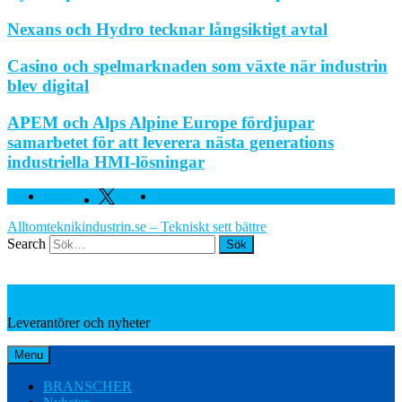
Nexans och Hydro tecknar långsiktigt avtal
Casino och spelmarknaden som växte när industrin
blev digital
APEM och Alps Alpine Europe fördjupar
samarbetet för att leverera nästa generations
industriella HMI-lösningar
Facebook
Twitter
Linkedin
Alltomteknikindustrin.se – Tekniskt sett bättre
Search
Leverantörer och nyheter
Leverantörer och nyheter
Menu
BRANSCHER