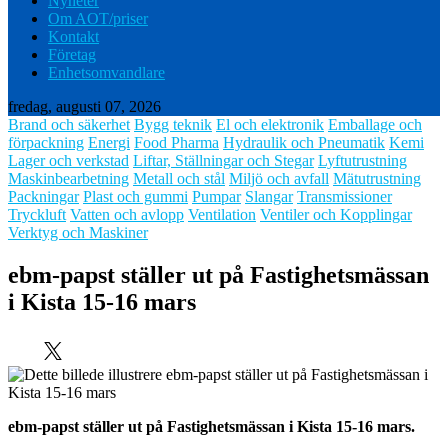
Nyheter
Om AOT/priser
Kontakt
Företag
Enhetsomvandlare
fredag, augusti 07, 2026
Brand och säkerhet
Bygg teknik
El och elektronik
Emballage och
förpackning
Energi
Food Pharma
Hydraulik och Pneumatik
Kemi
Lager och verkstad
Liftar, Ställningar och Stegar
Lyftutrustning
Maskinbearbetning
Metall och stål
Miljö och avfall
Mätutrustning
Packningar
Plast och gummi
Pumpar
Slangar
Transmissioner
Tryckluft
Vatten och avlopp
Ventilation
Ventiler och Kopplingar
Verktyg och Maskiner
ebm-papst ställer ut på Fastighetsmässan
i Kista 15-16 mars
ebm-papst ställer ut på Fastighetsmässan i Kista 15-16 mars.