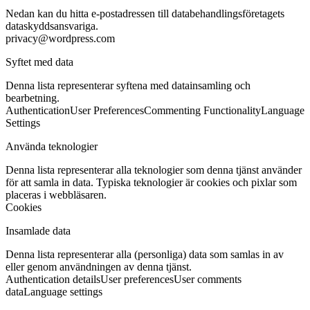
Nedan kan du hitta e-postadressen till databehandlingsföretagets
dataskyddsansvariga.
privacy@wordpress.com
Syftet med data
Denna lista representerar syftena med datainsamling och
bearbetning.
Authentication
User Preferences
Commenting Functionality
Language
Settings
Använda teknologier
Denna lista representerar alla teknologier som denna tjänst använder
för att samla in data. Typiska teknologier är cookies och pixlar som
placeras i webbläsaren.
Cookies
Insamlade data
Denna lista representerar alla (personliga) data som samlas in av
eller genom användningen av denna tjänst.
Authentication details
User preferences
User comments
data
Language settings