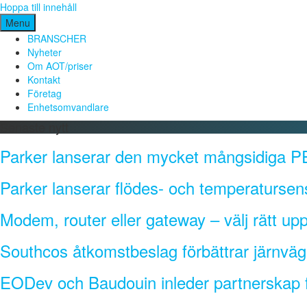
Hoppa till innehåll
Menu
BRANSCHER
Nyheter
Om AOT/priser
Kontakt
Företag
Enhetsomvandlare
Senaste nytt
Parker lanserar den mycket mångsidiga PE
Parker lanserar flödes- och temperatursen
Modem, router eller gateway – välj rätt uppk
Southcos åtkomstbeslag förbättrar järnvä
EODev och Baudouin inleder partnerskap fö