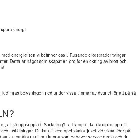
 spara energi.
d med energikrisen vi befinner oss i. Rusande elkostnader tvingar
tter. Detta är något som skapat en oro för en ökning av brott och
da!
nik dimras belysningen ned under vissa timmar av dygnet för att på så
LN?
t, alltså uppkopplad. Sockeln gör att lampan kan kopplas upp till
 och inställningar. Du kan till exempel sänka ljuset vid vissa tider på
 att kunna åka ut till rätt lampa som behöver service direkt och du