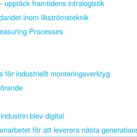
 upptäck framtidens intralogistik
dandet inom likströmsteknik
easuring Processes
is för industriellt monteringsverktyg
förande
dustrin blev digital
arbetet för att leverera nästa generations