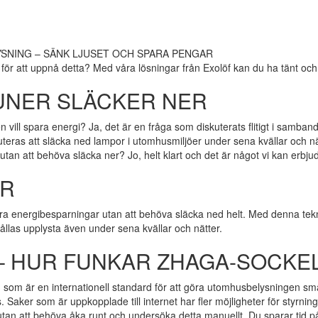
 för att uppnå detta? Med våra lösningar från Exolöf kan du ha tänt och
NER SLÄCKER NER
ill spara energi? Ja, det är en fråga som diskuterats flitigt i samban
teras att släcka ned lampor i utomhusmiljöer under sena kvällar och nä
 utan att behöva släcka ner? Jo, helt klart och det är något vi kan erbju
AR
ora energibesparningar utan att behöva släcka ned helt. Med denna tek
llas upplysta även under sena kvällar och nätter.
– HUR FUNKAR ZHAGA-SOCKE
om är en internationell standard för att göra utomhusbelysningen smar
. Saker som är uppkopplade till internet har fler möjligheter för styrning
utan att behöva åka runt och undersöka detta manuellt. Du sparar tid på