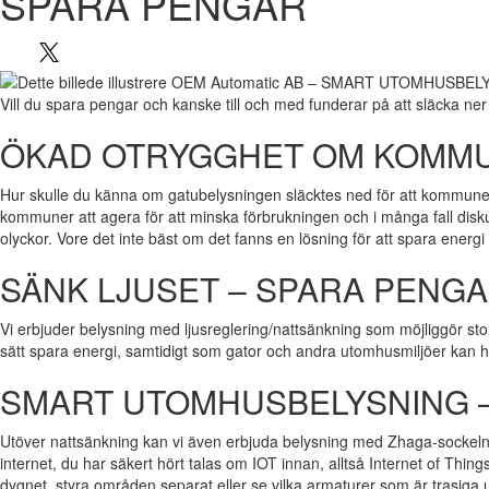
SPARA PENGAR
Vill du spara pengar och kanske till och med funderar på att släcka ner
ÖKAD OTRYGGHET OM KOMMU
Hur skulle du känna om gatubelysningen släcktes ned för att kommunen v
kommuner att agera för att minska förbrukningen och i många fall disku
olyckor. Vore det inte bäst om det fanns en lösning för att spara energi
SÄNK LJUSET – SPARA PENG
Vi erbjuder belysning med ljusreglering/nattsänkning som möjliggör st
sätt spara energi, samtidigt som gator och andra utomhusmiljöer kan hå
SMART UTOMHUSBELYSNING 
Utöver nattsänkning kan vi även erbjuda belysning med Zhaga-sockeln s
internet, du har säkert hört talas om IOT innan, alltså Internet of Things
dygnet, styra områden separat eller se vilka armaturer som är trasiga 