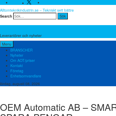
Twitter
Facebook
Linkedin
Alltomteknikindustrin.se – Tekniskt sett bättre
Search
Leverantörer och nyheter
Leverantörer och nyheter
Menu
BRANSCHER
Nyheter
Om AOT/priser
Kontakt
Företag
Enhetsomvandlare
lördag, augusti 08, 2026
Brand och säkerhet
Bygg teknik
El och elektronik
Emballage och förpackning
Miljö och avfall
Mätutrustning
Packningar
Plast och gummi
Pumpar
Slanga
OEM Automatic AB – SM