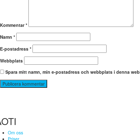
Kommentar
*
Namn
*
E-postadress
*
Webbplats
Spara mitt namn, min e-postadress och webbplats i denna webbl
AOTI
Om oss
Priser