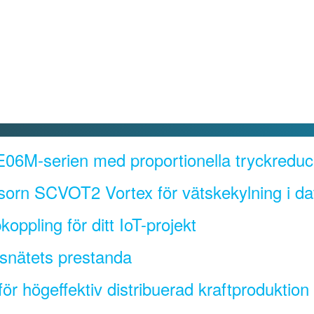
06M-serien med proportionella tryckreduce
sorn SCVOT2 Vortex för vätskekylning i da
oppling för ditt IoT-projekt
gsnätets prestanda
r högeffektiv distribuerad kraftproduktion