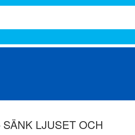
ar, Ställningar och Stegar
Lyftutrustning
Maskinbearbetning
Metall och stål
ngar
Verktyg och Maskiner
– SÄNK LJUSET OCH