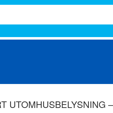
Energi
Food Pharma
Hydraulik och Pneumatik
Kemi
Lager och verkstad
Lift
r
Transmissioner
Tryckluft
Vatten och avlopp
Ventilation
Ventiler och Koppli
ART UTOMHUSBELYSNING 