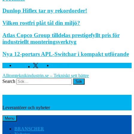
Dunlop Hiflex tar ny rekordorder!
Vilken rostfri plåt tål din miljö?
Atlas Copco Group tilldelas prestigefyllt pris för
industriellt monteringsverktyg
Nya 12-portars APL-Switchar i kompakt utförande
Facebook
Twitter
Linkedin
Alltomteknikindustrin.se – Tekniskt sett bättre
Search
Leverantörer och nyheter
Leverantörer och nyheter
Menu
BRANSCHER