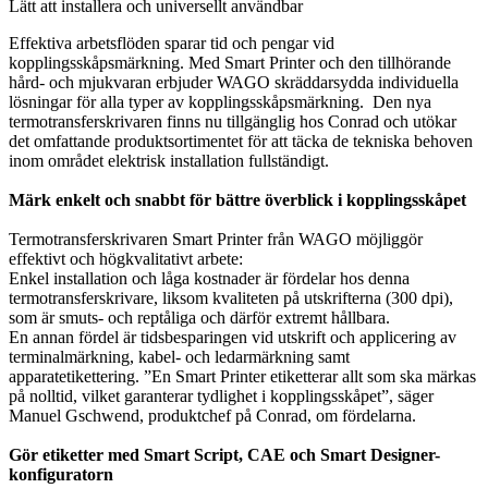
Lätt att installera och universellt användbar
Effektiva arbetsflöden sparar tid och pengar vid
kopplingsskåpsmärkning. Med Smart Printer och den tillhörande
hård- och mjukvaran erbjuder WAGO skräddarsydda individuella
lösningar för alla typer av kopplingsskåpsmärkning. Den nya
termotransferskrivaren finns nu tillgänglig hos Conrad och utökar
det omfattande produktsortimentet för att täcka de tekniska behoven
inom området elektrisk installation fullständigt.
Märk enkelt och snabbt för bättre överblick i kopplingsskåpet
Termotransferskrivaren Smart Printer från WAGO möjliggör
effektivt och högkvalitativt arbete:
​Enkel installation och låga kostnader är fördelar hos denna
termotransferskrivare, liksom kvaliteten på utskrifterna (300 dpi),
som är smuts- och reptåliga och därför extremt hållbara.
​En annan fördel är tidsbesparingen vid utskrift och applicering av
terminalmärkning, kabel- och ledarmärkning samt
apparatetikettering. ”En Smart Printer etiketterar allt som ska märkas
på nolltid, vilket garanterar tydlighet i kopplingsskåpet”, säger
Manuel Gschwend, produktchef på Conrad, om fördelarna.
Gör etiketter med Smart Script, CAE och Smart Designer-
konfiguratorn