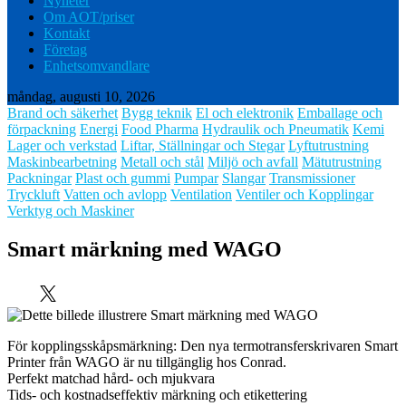
Nyheter
Om AOT/priser
Kontakt
Företag
Enhetsomvandlare
måndag, augusti 10, 2026
Brand och säkerhet
Bygg teknik
El och elektronik
Emballage och
förpackning
Energi
Food Pharma
Hydraulik och Pneumatik
Kemi
Lager och verkstad
Liftar, Ställningar och Stegar
Lyftutrustning
Maskinbearbetning
Metall och stål
Miljö och avfall
Mätutrustning
Packningar
Plast och gummi
Pumpar
Slangar
Transmissioner
Tryckluft
Vatten och avlopp
Ventilation
Ventiler och Kopplingar
Verktyg och Maskiner
Smart märkning med WAGO
För kopplingsskåpsmärkning: Den nya termotransferskrivaren Smart
Printer från WAGO är nu tillgänglig hos Conrad.
­Perfekt matchad hård- och mjukvara
Tids- och kostnadseffektiv märkning och etikettering