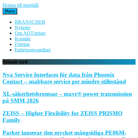
Hoppa till innehåll
Menu
BRANSCHER
Nyheter
Om AOT/priser
Kontakt
Företag
Enhetsomvandlare
Senaste nytt
Nya Service Interfaces för data från Phoenix
Contact – snabbare service ger mindre stillestånd
XL-säkerhetsbromsar – mayr® power transmission
på SMM 2026
ZEISS – Higher Flexibility for ZEISS PRISMO
Family
Parker lanserar den mycket mångsidiga PE06M-