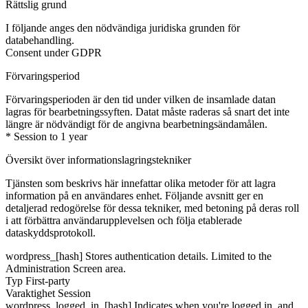
Rättslig grund
I följande anges den nödvändiga juridiska grunden för
databehandling.
Consent under GDPR
Förvaringsperiod
Förvaringsperioden är den tid under vilken de insamlade datan
lagras för bearbetningssyften. Datat måste raderas så snart det inte
längre är nödvändigt för de angivna bearbetningsändamålen.
* Session to 1 year
Översikt över informationslagringstekniker
Tjänsten som beskrivs här innefattar olika metoder för att lagra
information på en användares enhet. Följande avsnitt ger en
detaljerad redogörelse för dessa tekniker, med betoning på deras roll
i att förbättra användarupplevelsen och följa etablerade
dataskyddsprotokoll.
wordpress_[hash]
Stores authentication details. Limited to the
Administration Screen area.
Typ
First-party
Varaktighet
Session
wordpress_logged_in_[hash]
Indicates when you're logged in, and