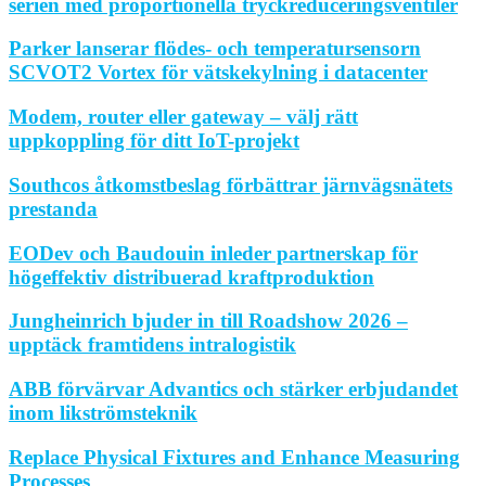
serien med proportionella tryckreduceringsventiler
Parker lanserar flödes- och temperatursensorn
SCVOT2 Vortex för vätskekylning i datacenter
Modem, router eller gateway – välj rätt
uppkoppling för ditt IoT-projekt
Southcos åtkomstbeslag förbättrar järnvägsnätets
prestanda
EODev och Baudouin inleder partnerskap för
högeffektiv distribuerad kraftproduktion
Jungheinrich bjuder in till Roadshow 2026 –
upptäck framtidens intralogistik
ABB förvärvar Advantics och stärker erbjudandet
inom likströmsteknik
Replace Physical Fixtures and Enhance Measuring
Processes