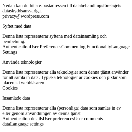
Nedan kan du hitta e-postadressen till databehandlingsföretagets
dataskyddsansvariga.
privacy@wordpress.com
Syftet med data
Denna lista representerar syftena med datainsamling och
bearbetning.
Authentication
User Preferences
Commenting Functionality
Language
Settings
Använda teknologier
Denna lista representerar alla teknologier som denna tjänst använder
för att samla in data. Typiska teknologier är cookies och pixlar som
placeras i webbläsaren.
Cookies
Insamlade data
Denna lista representerar alla (personliga) data som samlas in av
eller genom användningen av denna tjänst.
Authentication details
User preferences
User comments
data
Language settings