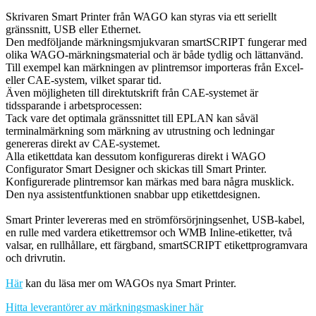
Skrivaren Smart Printer från WAGO kan styras via ett seriellt
gränssnitt, USB eller Ethernet.
​Den medföljande märkningsmjukvaran smartSCRIPT fungerar med
olika WAGO-märkningsmaterial och är både tydlig och lättanvänd.
Till exempel kan märkningen av plintremsor importeras från Excel-
eller CAE-system, vilket sparar tid.
Även möjligheten till direktutskrift från CAE-systemet är
tidssparande i arbetsprocessen:
​Tack vare det optimala gränssnittet till EPLAN kan såväl
terminalmärkning som märkning av utrustning och ledningar
genereras direkt av CAE-systemet.
Alla etikettdata kan dessutom konfigureras direkt i WAGO
Configurator Smart Designer och skickas till Smart Printer.
Konfigurerade plintremsor kan märkas med bara några musklick.
Den nya assistentfunktionen snabbar upp etikettdesignen.
Smart Printer levereras med en strömförsörjningsenhet, USB-kabel,
en rulle med vardera etikettremsor och WMB Inline-etiketter, två
valsar, en rullhållare, ett färgband, smartSCRIPT etikettprogramvara
och drivrutin.
Här
kan du läsa mer om WAGOs nya Smart Printer.
Hitta leverantörer av märkningsmaskiner här