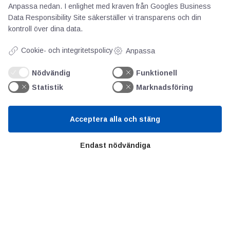
Anpassa nedan. I enlighet med kraven från
Googles Business
Om oss
Data Responsibility Site
säkerställer vi transparens och din
Priser
kontroll över dina data.
Kontakt
Cookie- och integritetspolicy
Anpassa
GDPR
Nödvändig
Funktionell
Statistik
Marknadsföring
Kunskapscentrum
SIFU
Acceptera alla och stäng
Chalmers Industriteknik
Endast nödvändiga
Värt att besöka
Altomteknik
Altombyen