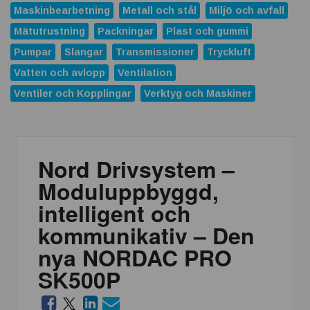
Maskinbearbetning
Metall och stål
Miljö och avfall
Mätutrustning
Packningar
Plast och gummi
Pumpar
Slangar
Transmissioner
Tryckluft
Vatten och avlopp
Ventilation
Ventiler och Kopplingar
Verktyg och Maskiner
Nord Drivsystem –
Moduluppbyggd,
intelligent och
kommunikativ – Den
nya NORDAC PRO
SK500P