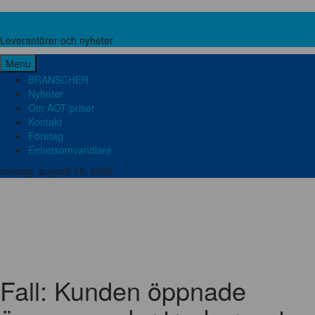
Leverantörer och nyheter
Leverantörer och nyheter
Menu
BRANSCHER
Nyheter
Om AOT/priser
Kontakt
Företag
Enhetsomvandlare
söndag, augusti 09, 2026
Brand och säkerhet
Bygg teknik
El och elektronik
Emballage och förpackning
Energi
Food Pharma
Hydraulik och Pneumatik
Kemi
Lager och verkstad
Liftar, Ställningar och Stegar
Lyftutrustning
Maskinbearbetning
Metall och stål
Miljö och avfall
Mätutrustning
Packningar
Plast och gummi
Pumpar
Slangar
Transmissioner
Tryckluft
Vatten och avlopp
Ventilation
Ventiler och Kopplingar
Verktyg och Maskiner
Fall: Kunden öppnade