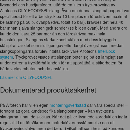
livsmedel och husdjursfoder, utförde en intern tryckprovning av
Alfotechs OILY FOOD/SPL-slang. Även om denna slang på pappret var
specificerad för ett arbetstryck på 10 bar plus en föreskriven maximal
belastning på 50 % ovanpå (dvs. totalt 15 bar), krävdes det hela 40
bar innan själva slangen gick sönder (se bilden ovan). Med andra ord
kunde den klara 25 bar mer än den föreskrivna maximala
belastningen. Slangens starka konstruktion med dess inbyggda
stålspiral var det som slutligen gav efter långt över gränsen, medan
slangkopplingarna förblev intakta tack vare Alfotechs
InterLock-
system
. Tryckprovet visade att slangen beter sig på ett lämpligt sätt
under extrema tryckförhållanden för att upprätthålla säkerheten för
både verksamheten och de anställda.
Läs mer om OILYFOOD/SPL
Dokumenterad produktsäkerhet
På Alfotech har vi en egen
monteringsverkstad
där våra specialister –
förutom att göra kundspecifika slanglösningar – kan trycktesta
slangarna innan de skickas. När det gäller livsmedelsproduktion ingår i
regel alltid en försäkran om materialöverensstämmelse och ett
tryckprovningsintyg, men det beror i vilket fall som helst på kundens