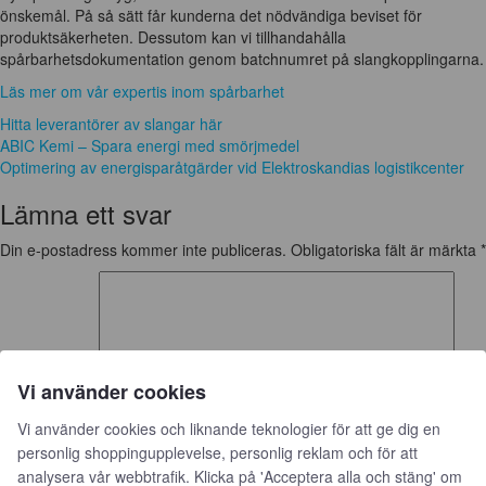
önskemål. På så sätt får kunderna det nödvändiga beviset för
produktsäkerheten. Dessutom kan vi tillhandahålla
spårbarhetsdokumentation genom batchnumret på slangkopplingarna.
Läs mer om vår expertis inom spårbarhet
Hitta leverantörer av slangar här
Inläggsnavigering
ABIC Kemi – Spara energi med smörjmedel
Optimering av energisparåtgärder vid Elektroskandias logistikcenter
Lämna ett svar
Din e-postadress kommer inte publiceras.
Obligatoriska fält är märkta
*
Vi använder cookies
Vi använder cookies och liknande teknologier för att ge dig en
Kommentar
*
personlig shoppingupplevelse, personlig reklam och för att
analysera vår webbtrafik. Klicka på 'Acceptera alla och stäng' om