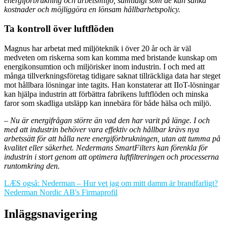
energiförbrukning och arbetsmiljö, samtidigt som de kan sänka
kostnader och möjliggöra en lönsam hållbarhetspolicy.
Ta kontroll över luftflöden
Magnus har arbetat med miljöteknik i över 20 år och är väl
medveten om riskerna som kan komma med bristande kunskap om
energikonsumtion och miljörisker inom industrin. I och med att
många tillverkningsföretag tidigare saknat tillräckliga data har steget
mot hållbara lösningar inte tagits. Han konstaterar att IIoT-lösningar
kan hjälpa industrin att förbättra fabrikens luftflöden och minska
faror som skadliga utsläpp kan innebära för både hälsa och miljö.
– Nu är energifrågan större än vad den har varit på länge. I och
med att industrin behöver vara effektiv och hållbar krävs nya
arbetssätt för att hålla nere energiförbrukningen, utan att tumma på
kvalitet eller säkerhet. Nedermans SmartFilters kan förenkla för
industrin i stort genom att optimera luftfiltreringen och processerna
runtomkring den.
LÆS også: Nederman – Hur vet jag om mitt damm är brandfarligt?
Nederman Nordic AB's Firmaprofil
Inläggsnavigering