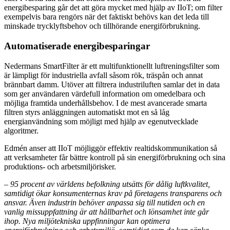
energibesparing går det att göra mycket med hjälp av IIoT; om filter
exempelvis bara rengörs när det faktiskt behövs kan det leda till
minskade trycklyftsbehov och tillhörande energiförbrukning.
Automatiserade energibesparingar
Nedermans SmartFilter är ett multifunktionellt luftreningsfilter som
är lämpligt för industriella avfall såsom rök, träspån och annat
brännbart damm. Utöver att filtrera industriluften samlar det in data
som ger användaren värdefull information om omedelbara och
möjliga framtida underhållsbehov. I de mest avancerade smarta
filtren styrs anläggningen automatiskt mot en så låg
energianvändning som möjligt med hjälp av egenutvecklade
algoritmer.
Edmén anser att IIoT möjliggör effektiv realtidskommunikation så
att verksamheter får bättre kontroll på sin energiförbrukning och sina
produktions- och arbetsmiljörisker.
– 95 procent av världens befolkning utsätts för dålig luftkvalitet,
samtidigt ökar konsumenternas krav på företagens transparens och
ansvar. Även industrin behöver anpassa sig till nutiden och en
vanlig missuppfattning är att hållbarhet och lönsamhet inte går
ihop. Nya miljötekniska uppfinningar kan optimera