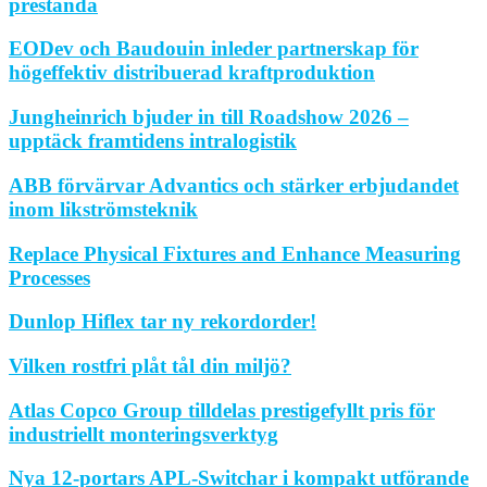
prestanda
EODev och Baudouin inleder partnerskap för
högeffektiv distribuerad kraftproduktion
Jungheinrich bjuder in till Roadshow 2026 –
upptäck framtidens intralogistik
ABB förvärvar Advantics och stärker erbjudandet
inom likströmsteknik
Replace Physical Fixtures and Enhance Measuring
Processes
Dunlop Hiflex tar ny rekordorder!
Vilken rostfri plåt tål din miljö?
Atlas Copco Group tilldelas prestigefyllt pris för
industriellt monteringsverktyg
Nya 12-portars APL-Switchar i kompakt utförande