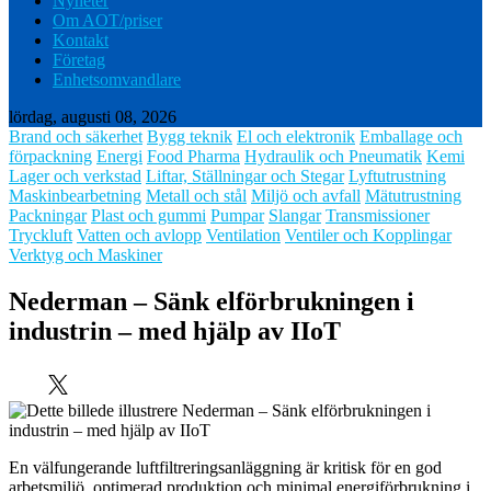
Nyheter
Om AOT/priser
Kontakt
Företag
Enhetsomvandlare
lördag, augusti 08, 2026
Brand och säkerhet
Bygg teknik
El och elektronik
Emballage och
förpackning
Energi
Food Pharma
Hydraulik och Pneumatik
Kemi
Lager och verkstad
Liftar, Ställningar och Stegar
Lyftutrustning
Maskinbearbetning
Metall och stål
Miljö och avfall
Mätutrustning
Packningar
Plast och gummi
Pumpar
Slangar
Transmissioner
Tryckluft
Vatten och avlopp
Ventilation
Ventiler och Kopplingar
Verktyg och Maskiner
Nederman – Sänk elförbrukningen i
industrin – med hjälp av IIoT
En välfungerande luftfiltreringsanläggning är kritisk för en god
arbetsmiljö, optimerad produktion och minimal energiförbrukning i