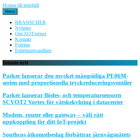
Hoppa till innehåll
Menu
BRANSCHER
Nyheter
Om AOT/priser
Kontakt
Företag
Enhetsomvandlare
Senaste nytt
Parker lanserar den mycket mångsidiga PE06M-
serien med proportionella tryckreduceringsventiler
Parker lanserar flödes- och temperatursensorn
SCVOT2 Vortex för vätskekylning i datacenter
Modem, router eller gateway – välj rätt
uppkoppling för ditt IoT-projekt
Southcos åtkomstbeslag förbättrar järnvägsnätets