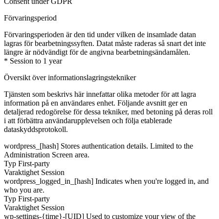
Consent under GDPR
Förvaringsperiod
Förvaringsperioden är den tid under vilken de insamlade datan
lagras för bearbetningssyften. Datat måste raderas så snart det inte
längre är nödvändigt för de angivna bearbetningsändamålen.
* Session to 1 year
Översikt över informationslagringstekniker
Tjänsten som beskrivs här innefattar olika metoder för att lagra
information på en användares enhet. Följande avsnitt ger en
detaljerad redogörelse för dessa tekniker, med betoning på deras roll
i att förbättra användarupplevelsen och följa etablerade
dataskyddsprotokoll.
wordpress_[hash]
Stores authentication details. Limited to the
Administration Screen area.
Typ
First-party
Varaktighet
Session
wordpress_logged_in_[hash]
Indicates when you're logged in, and
who you are.
Typ
First-party
Varaktighet
Session
wp-settings-{time}-[UID]
Used to customize your view of the