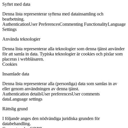
Syftet med data
Denna lista representerar syftena med datainsamling och
bearbetning.
Authentication
User Preferences
Commenting Functionality
Language
Settings
Använda teknologier
Denna lista representerar alla teknologier som denna tjänst använder
för att samla in data. Typiska teknologier är cookies och pixlar som
placeras i webbläsaren.
Cookies
Insamlade data
Denna lista representerar alla (personliga) data som samlas in av
eller genom användningen av denna tjänst.
Authentication details
User preferences
User comments
data
Language settings
Rättslig grund
I följande anges den nödvändiga juridiska grunden för
databehandling.