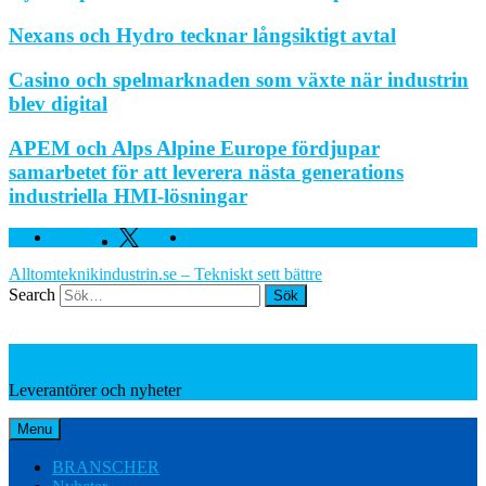
Nexans och Hydro tecknar långsiktigt avtal
Casino och spelmarknaden som växte när industrin
blev digital
APEM och Alps Alpine Europe fördjupar
samarbetet för att leverera nästa generations
industriella HMI-lösningar
Facebook
Twitter
Linkedin
Alltomteknikindustrin.se – Tekniskt sett bättre
Search
Leverantörer och nyheter
Leverantörer och nyheter
Menu
BRANSCHER