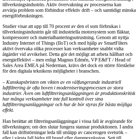
tillverkningsindustrin. Aktiv övervakning av processerna kan
avvärja problem som förhindrar effektiv drift – och samtidigt minska
energiförbrukningen.
Studier visar att upp till 70 procent av den el som förbrukas i
tillverkningsindustrin går till industriella motorsystem som fläktar,
kompressorer och materialhanteringsutrustning. Genom att nyttja
Industry Internet of Things (IIoT) och med hjälp av SmartFilters
aktivt övervaka olika processer kan verksamheter snabbt vidta
åtgärder vid avvikelser. Detta gör det möjligt att arbeta hållbart och
energieffektivt – men enligt Magnus Edmén, VP E&FT / Head of
Sales Area EMEA på Nederman, krävs det dock en större förståelse
för den digitala teknikens möjligheter i branschen.
–
Kunskapsbristen om vikten av en välfungerande industriell
luftfiltrering är ofta boven i moderniseringsprocessen av stora
industrier. Även om luftfiltreringsanläggningen är produktionskritisk
har många verksamheter inte full kontroll över sina
luftfiltreringsanläggningar och hur de bör styras för bästa möjliga
effekt.
Han berättar att filtreringsanläggningar i vissa fall är avgörande för
tillverkningen; om den slutar fungera stannar produktionen. I andra
fall kan driftstörningar leda till utsläpp av cancerogen svetsrök –
eller i värsta fall bidra till brand eller dammexplosion. Sett till