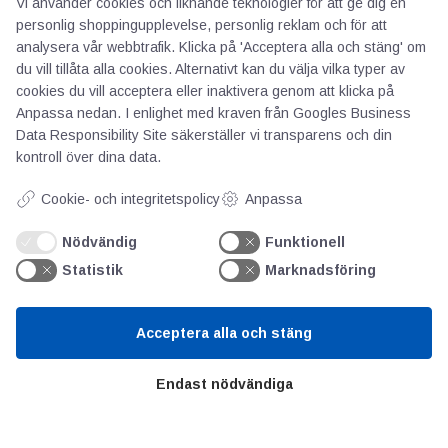
Vi använder cookies och liknande teknologier för att ge dig en
personlig shoppingupplevelse, personlig reklam och för att
analysera vår webbtrafik. Klicka på 'Acceptera alla och stäng' om
du vill tillåta alla cookies. Alternativt kan du välja vilka typer av
AOTI
cookies du vill acceptera eller inaktivera genom att klicka på
Anpassa nedan. I enlighet med kraven från
Googles Business
Data Responsibility Site
säkerställer vi transparens och din
Om oss
kontroll över dina data.
Priser
Kontakt
Cookie- och integritetspolicy
Anpassa
GDPR
Nödvändig
Funktionell
Statistik
Marknadsföring
Kunskapscentrum
Acceptera alla och stäng
SIFU
Chalmers Industriteknik
Endast nödvändiga
Värt att besöka