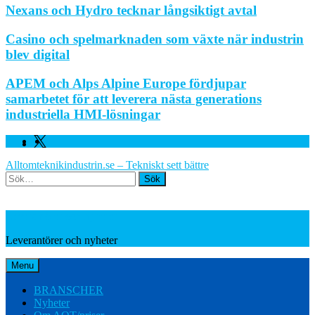
Nexans och Hydro tecknar långsiktigt avtal
Casino och spelmarknaden som växte när industrin
blev digital
APEM och Alps Alpine Europe fördjupar
samarbetet för att leverera nästa generations
industriella HMI-lösningar
Facebook
Linkedin
Twitter
Alltomteknikindustrin.se – Tekniskt sett bättre
Search
Leverantörer och nyheter
Leverantörer och nyheter
Menu
BRANSCHER
Nyheter