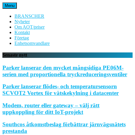
Hoppa
Menu
till
innehåll
BRANSCHER
Nyheter
Om AOT/priser
Kontakt
Företag
Enhetsomvandlare
Senaste nytt
Parker lanserar den mycket mångsidiga PE06M-
serien med proportionella tryckreduceringsventiler
Parker lanserar flödes- och temperatursensorn
SCVOT2 Vortex för vätskekylning i datacenter
Modem, router eller gateway – välj rätt
uppkoppling för ditt IoT-projekt
Southcos åtkomstbeslag förbättrar järnvägsnätets
prestanda