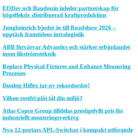
EODev och Baudouin inleder partnerskap för
högeffektiv distribuerad kraftproduktion
Jungheinrich bjuder in till Roadshow 2026 –
upptäck framtidens intralogistik
ABB förvärvar Advantics och stärker erbjudandet
inom likströmsteknik
Replace Physical Fixtures and Enhance Measuring
Processes
Dunlop Hiflex tar ny rekordorder!
Vilken rostfri plåt tål din miljö?
Atlas Copco Group tilldelas prestigefyllt pris för
industriellt monteringsverktyg
Nya 12-portars APL-Switchar i kompakt utförande