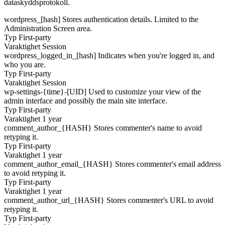
dataskyddsprotokoll.
wordpress_[hash]
Stores authentication details. Limited to the
Administration Screen area.
Typ
First-party
Varaktighet
Session
wordpress_logged_in_[hash]
Indicates when you're logged in, and
who you are.
Typ
First-party
Varaktighet
Session
wp-settings-{time}-[UID]
Used to customize your view of the
admin interface and possibly the main site interface.
Typ
First-party
Varaktighet
1 year
comment_author_{HASH}
Stores commenter's name to avoid
retyping it.
Typ
First-party
Varaktighet
1 year
comment_author_email_{HASH}
Stores commenter's email address
to avoid retyping it.
Typ
First-party
Varaktighet
1 year
comment_author_url_{HASH}
Stores commenter's URL to avoid
retyping it.
Typ
First-party