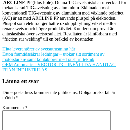
ARCLINE
PP (Plus Pole): Denna TIG-svetspistol är utvecklad för
mekaniserad TIG-svetsning av aluminium. Skillnaden mot
konventionell TIG-svetsning av aluminium med växlande polaritet
(AC) är att med ARCLINE PP används pluspol på elektroden.
Pluspol som elektrod ger bättre oxiduppbrytning vilket medför
renare svetsar och högre produktivitet. Kunder som provat är
entusiastiska över svetsresultatet. Resultaten är jämförbara med
”friction stir welding” till en bråkdel av kostnaden.
Hitta leverantörer av svetsutrustning här
Inläggsnavigering
Eaton framtidssäkrar ledningar – utökar sitt sortiment av
motorstartare samt kontaktorer med push-in-teknik
OEM Automatic – VECTOR T3 – INFÄLLDA HANDTAG
FRÅN INDUSTRILÅS
Lämna ett svar
Din e-postadress kommer inte publiceras.
Obligatoriska fält är
märkta
*
Kommentar
*