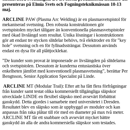
presenteras på Elmia Svets och Fogningsteknikmässan 10-13
maj.
ARCLINE
PAW (Plasma Arc Welding) är en plasmasvetspistol för
mekaniserad svetsning. Den robusta konstruktionen gör
svetspistolen mycket tåligare än konventionella plasmasvetspistoler
med ökad livslängd som resultat. Unika lösningar i konstruktionen
gör att endast tre stycken slitdelar behövs, två elektroder en för ”key
hole” svetsning och en för fyllnadssträngar. Dessutom används
endast en dysa för all plåttjocklekar.
”De kunder som provat är imponerade av livslängden på slitdelarna
och svetspistolen. Dessutom är kunderna entusiastiska över
enkelheten jämfört med konventionell plasmasvetsning”, berättar Per
Bengtsson, Senior Application Specialist på Linde.
ARCLINE
MT (Modular Trail): Efter att ha fått flera förfrågningar
från kunder samt testat olika kommersiellt tillgängliga släpskor
utvecklade LINDE en flexibel släpsko med avsevärt förbättrat
gasskydd. Detta gjordes i samarbete med universitetet i Dresden.
Resultatet blev en släpsko som är uppbyggd av moduler och kan
anpassas från raka plåtar till rör med en diameter på max två meter.
ARCLINE MT får ett snabbare och avsevärt mycket bättre
gasskydd än alla de andra kommersiella släpskor som testades.