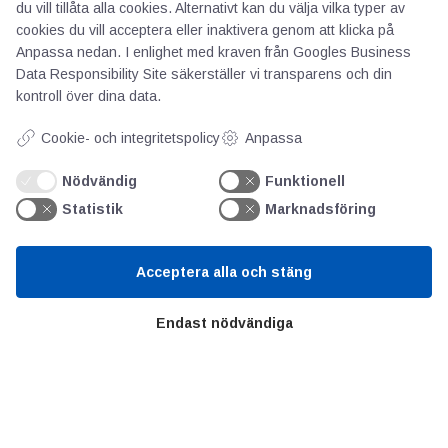
du vill tillåta alla cookies. Alternativt kan du välja vilka typer av
cookies du vill acceptera eller inaktivera genom att klicka på
Anpassa nedan. I enlighet med kraven från
Googles Business
Data Responsibility Site
säkerställer vi transparens och din
AOTI
kontroll över dina data.
Om oss
Cookie- och integritetspolicy
Anpassa
Priser
Nödvändig
Funktionell
Kontakt
Statistik
Marknadsföring
GDPR
Acceptera alla och stäng
Kunskapscentrum
Endast nödvändiga
SIFU
Chalmers Industriteknik
Värt att besöka