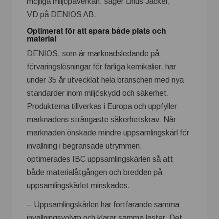
möjliga miljöpåverkan, säger Linus Jacker,
VD på DENIOS AB.
Optimerat för att spara både plats och
material
DENIOS, som är marknadsledande på
förvaringslösningar för farliga kemikalier, har
under 35 år utvecklat hela branschen med nya
standarder inom miljöskydd och säkerhet.
Produkterna tillverkas i Europa och uppfyller
marknadens strängaste säkerhetskrav. När
marknaden önskade mindre uppsamlingskärl för
invallning i begränsade utrymmen,
optimerades IBC uppsamlingskärlen så att
både materialåtgången och bredden på
uppsamlingskärlet minskades.
– Uppsamlingskärlen har fortfarande samma
invallningsvolym och klarar samma laster. Det