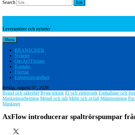
Search
Leverantörer och nyheter
Leverantörer och nyheter
Menu
BRANSCHER
Nyheter
Om AOT/priser
Kontakt
Företag
Enhetsomvandlare
fredag, augusti 07, 2026
Brand och säkerhet
Bygg teknik
El och elektronik
Emballage och för
Maskinbearbetning
Metall och stål
Miljö och avfall
Mätutrustning
Pac
Maskiner
AxFlow introducerar spaltrörspumpar f