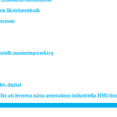
om likströmsteknik
ocesses
striellt monteringsverktyg
ev digital
r att leverera nästa generations industriella HMI-lös