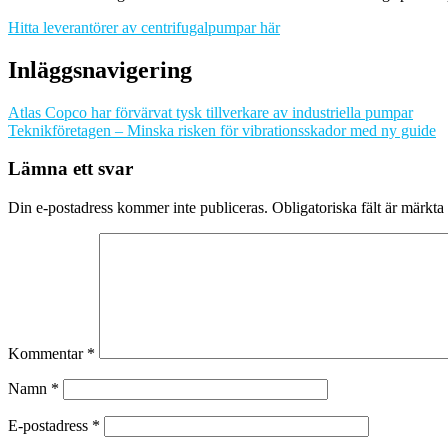
Hitta leverantörer av centrifugalpumpar här
Inläggsnavigering
Atlas Copco har förvärvat tysk tillverkare av industriella pumpar
Teknikföretagen – Minska risken för vibrationsskador med ny guide
Lämna ett svar
Din e-postadress kommer inte publiceras.
Obligatoriska fält är märkta
Kommentar
*
Namn
*
E-postadress
*