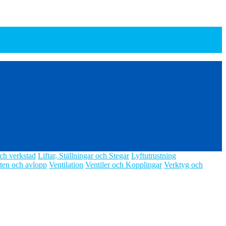
ch verkstad
Liftar, Ställningar och Stegar
Lyftutrustning
ten och avlopp
Ventilation
Ventiler och Kopplingar
Verktyg och