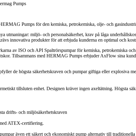
 HERMAG Pumps för den kemiska, petrokemiska, olje- och gasindustri
r nya utmaningar: miljö- och personalsäkerhet, krav på låga underhållsk
 krävs innovativa produkter för att erbjuda kunderna en optimal och kost
arna av ISO och API Spaltrörspumpar för kemiska, petrokemiska och al
iga vätskor. Tillsammans med HERMAG Pumps erbjuder AxFlow sina kunde
yller de högsta säkerhetskraven och pumpar giftiga eller explosiva medi
skt tillsluten enhet. Designen kräver ingen axeltätning. Högsta säke
a drifts- och miljösäkerhetskraven
med ATEX-certifiering.
pumpar även ett säkert och ekonomiskt pump alternativ till traditione