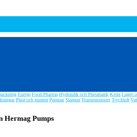
packning
Energi
Food Pharma
Hydraulik och Pneumatik
Kemi
Lager o
kningar
Plast och gummi
Pumpar
Slangar
Transmissioner
Tryckluft
Vat
rån Hermag Pumps