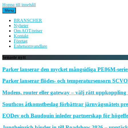
Hoppa till innehåll
Menu
BRANSCHER
Nyheter
Om AOT/priser
Kontakt
Företag
Enhetsomvandlare
Senaste nytt
Parker lanserar den mycket mångsidiga PE06M-serien
Parker lanserar flödes- och temperatursensorn SCVOT
Modem, router eller gateway – välj rätt uppkoppling f
Southcos åtkomstbeslag förbättrar järnvägsnätets pr
EODev och Baudouin inleder partnerskap för högeffe
Jungheinrich bjuder in till Roadshow 2026 – upptäck 