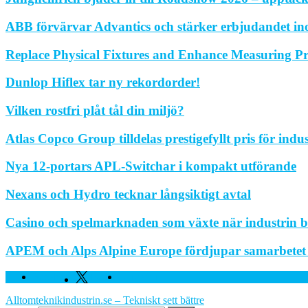
ABB förvärvar Advantics och stärker erbjudandet in
Replace Physical Fixtures and Enhance Measuring Pr
Dunlop Hiflex tar ny rekordorder!
Vilken rostfri plåt tål din miljö?
Atlas Copco Group tilldelas prestigefyllt pris för indu
Nya 12-portars APL-Switchar i kompakt utförande
Nexans och Hydro tecknar långsiktigt avtal
Casino och spelmarknaden som växte när industrin bl
APEM och Alps Alpine Europe fördjupar samarbetet fö
Facebook
Twitter
Linkedin
Alltomteknikindustrin.se – Tekniskt sett bättre