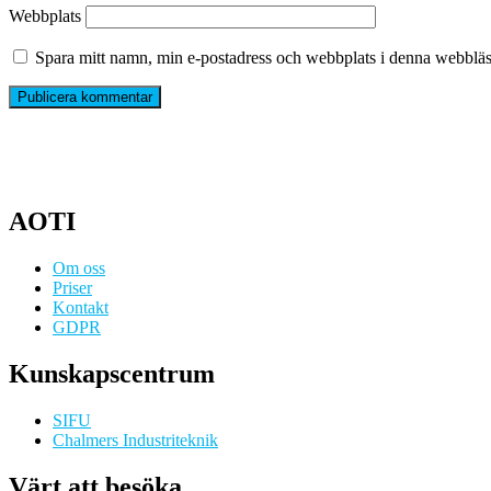
Webbplats
Spara mitt namn, min e-postadress och webbplats i denna webbläsa
AOTI
Om oss
Priser
Kontakt
GDPR
Kunskapscentrum
SIFU
Chalmers Industriteknik
Värt att besöka