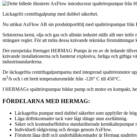
Läckagefri centrifugalpump med dubbel säkerhet.
Nu utökar AxFlow AB sin produktportfölj med spaltrörspumpar från
Sektorerna kemi, olja och gas och allmän industri ställs allt mer infö
strängare regler. För att möta dessa krävande tekniska förutsättningar
Det europeiska företaget HERMAG Pumps är en av de ledande tillverk
krävande installationerna och hanterar explosiva, farliga och gift
industristandarderna.
De läckagefria centrifugalpumparna med integrerad spaltrörsmotor uppf
3
m
/h och i ett brett temperaturområde från -120° C till 450°C.
I HERMAGs spaltrörspumpar bildar pump och motor en kompakt, hermeti
FÖRDELARNA MED HERMAG:
Läckagefria pumpar med dubbel säkerhet som uppfyller de högst
Låga driftskostnader tack vare lågt slitage utan axeltätning.
Säker och kostnadseffektiva standardiserade kemikaliepumpar 
Individuell rådgivning och design genom AxFlow.
Förutom låga drift och underhållskostnader är Hermag spaltrörs