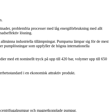
n.
ostnader, problemfria processer med låg energiförbrukning med allt
nadseffektiv lösning.
lmänna industriella tillämpningar. Pumparna lämpar sig för de mest
r pumplösningar som uppfyller de högsta internationella
er med ett nominellt tryck på upp till 420 bar, volymer upp till 650
rhetsstandard i en ekonomisk attraktiv produkt.
lla centrifugalpumpar och magnetkopplade pumpar.