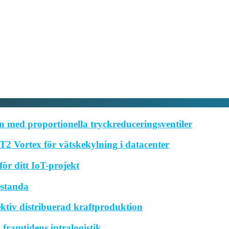
 med proportionella tryckreduceringsventiler
2 Vortex för vätskekylning i datacenter
ör ditt IoT-projekt
estanda
ktiv distribuerad kraftproduktion
framtidens intralogistik