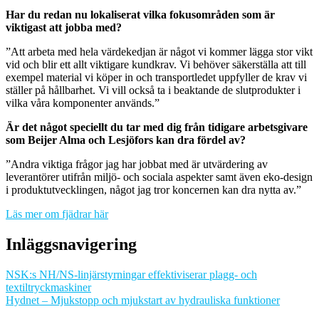
Har du redan nu lokaliserat vilka fokusområden som är
viktigast att jobba med?
”Att arbeta med hela värdekedjan är något vi kommer lägga stor vikt
vid och blir ett allt viktigare kundkrav. Vi behöver säkerställa att till
exempel material vi köper in och transportledet uppfyller de krav vi
ställer på hållbarhet. Vi vill också ta i beaktande de slutprodukter i
vilka våra komponenter används.”
Är det något speciellt du tar med dig från tidigare arbetsgivare
som Beijer Alma och Lesjöfors kan dra fördel av?
”Andra viktiga frågor jag har jobbat med är utvärdering av
leverantörer utifrån miljö- och sociala aspekter samt även eko-design
i produktutvecklingen, något jag tror koncernen kan dra nytta av.”
Läs mer om fjädrar här
Inläggsnavigering
NSK:s NH/NS-linjärstyrningar effektiviserar plagg- och
textiltryckmaskiner
Hydnet – Mjukstopp och mjukstart av hydrauliska funktioner