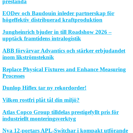
prestanda
EODev och Baudouin inleder partnerskap för
högeffektiv distribuerad kraftproduktion
Jungheinrich bjuder in till Roadshow 2026 –
upptäck framtidens intralogistik
ABB förvärvar Advantics och stärker erbjudandet
inom likströmsteknik
Replace Physical Fixtures and Enhance Measuring
Processes
Dunlop Hiflex tar ny rekordorder!
Vilken rostfri plåt tål din miljö?
Atlas Copco Group tilldelas prestigefyllt pris för
industriellt monteringsverktyg
Nya 12-portars APL-Switchar i kompakt utförande