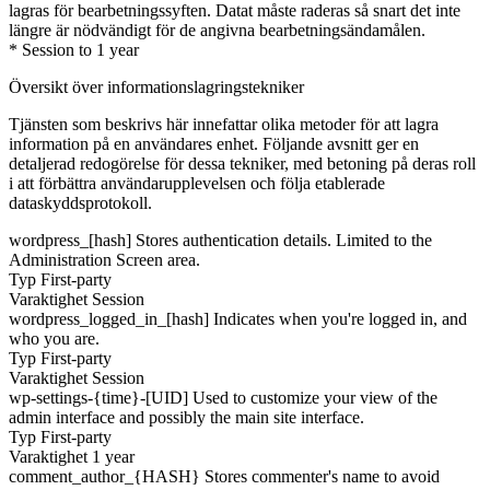
lagras för bearbetningssyften. Datat måste raderas så snart det inte
längre är nödvändigt för de angivna bearbetningsändamålen.
* Session to 1 year
Översikt över informationslagringstekniker
Tjänsten som beskrivs här innefattar olika metoder för att lagra
information på en användares enhet. Följande avsnitt ger en
detaljerad redogörelse för dessa tekniker, med betoning på deras roll
i att förbättra användarupplevelsen och följa etablerade
dataskyddsprotokoll.
wordpress_[hash]
Stores authentication details. Limited to the
Administration Screen area.
Typ
First-party
Varaktighet
Session
wordpress_logged_in_[hash]
Indicates when you're logged in, and
who you are.
Typ
First-party
Varaktighet
Session
wp-settings-{time}-[UID]
Used to customize your view of the
admin interface and possibly the main site interface.
Typ
First-party
Varaktighet
1 year
comment_author_{HASH}
Stores commenter's name to avoid