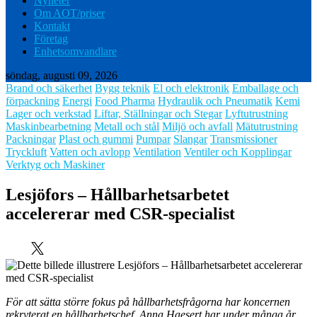
Nyheter
Om AOT/priser
Kontakt
Företag
Enhetsomvandlare
söndag, augusti 09, 2026
Brand och säkerhet
Bygg teknik
El och elektronik
Emballage och
förpackning
Energi
Food Pharma
Hydraulik och Pneumatik
Kemi
Lager och verkstad
Liftar, Ställningar och Stegar
Lyftutrustning
Maskinbearbetning
Metall och stål
Miljö och avfall
Mätutrustning
Packningar
Plast och gummi
Pumpar
Slangar
Transmissioner
Tryckluft
Vatten och avlopp
Ventilation
Ventiler och Kopplingar
Verktyg och Maskiner
Lesjöfors – Hållbarhetsarbetet
accelererar med CSR-specialist
För att sätta större fokus på hållbarhetsfrågorna har koncernen
rekryterat en hållbarhetschef. Anna Haesert har under många år