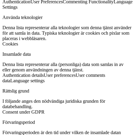
Authentication
User Preferences
Commenting Functionality
Language
Settings
Använda teknologier
Denna lista representerar alla teknologier som denna tjänst använder
för att samla in data. Typiska teknologier är cookies och pixlar som
placeras i webbläsaren.
Cookies
Insamlade data
Denna lista representerar alla (personliga) data som samlas in av
eller genom användningen av denna tjänst.
Authentication details
User preferences
User comments
data
Language settings
Rättslig grund
I följande anges den nödvändiga juridiska grunden för
databehandling.
Consent under GDPR
Förvaringsperiod
Förvaringsperioden är den tid under vilken de insamlade datan