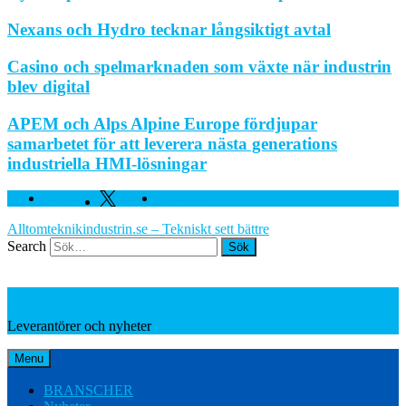
Nexans och Hydro tecknar långsiktigt avtal
Casino och spelmarknaden som växte när industrin
blev digital
APEM och Alps Alpine Europe fördjupar
samarbetet för att leverera nästa generations
industriella HMI-lösningar
Facebook
Twitter
Linkedin
Alltomteknikindustrin.se – Tekniskt sett bättre
Search
Leverantörer och nyheter
Leverantörer och nyheter
Menu
BRANSCHER