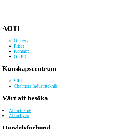
AOTI
Om oss
Priser
Kontakt
GDPR
Kunskapscentrum
SIFU
Chalmers Industriteknik
Värt att besöka
Altomteknik
Altombyen
Handelsförbund