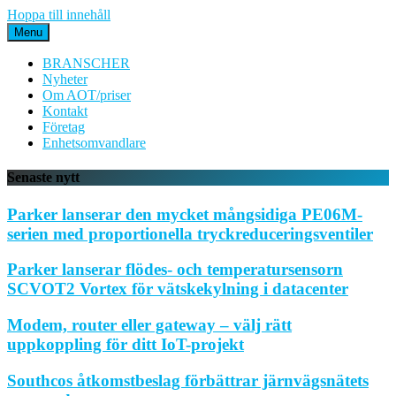
Hoppa till innehåll
Menu
BRANSCHER
Nyheter
Om AOT/priser
Kontakt
Företag
Enhetsomvandlare
Senaste nytt
Parker lanserar den mycket mångsidiga PE06M-
serien med proportionella tryckreduceringsventiler
Parker lanserar flödes- och temperatursensorn
SCVOT2 Vortex för vätskekylning i datacenter
Modem, router eller gateway – välj rätt
uppkoppling för ditt IoT-projekt
Southcos åtkomstbeslag förbättrar järnvägsnätets