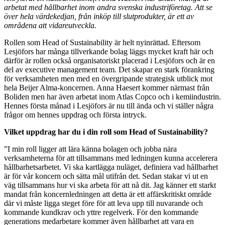
arbetat med hållbarhet inom andra svenska industriföretag. Att se
över hela värdekedjan, från inköp till slutprodukter, är ett av
områdena att vidareutveckla.
Rollen som Head of Sustainability är helt nyinrättad. Eftersom
Lesjöfors har många tillverkande bolag läggs mycket kraft här och
därför är rollen också organisatoriskt placerad i Lesjöfors och är en
del av executive management team. Det skapar en stark förankring
för verksamheten men med en övergripande strategisk utblick mot
hela Beijer Alma-koncernen. Anna Haesert kommer närmast från
Boliden men har även arbetat inom Atlas Copco och i kemiindustrin.
Hennes första månad i Lesjöfors är nu till ända och vi ställer några
frågor om hennes uppdrag och första intryck.
Vilket uppdrag har du i din roll som Head of Sustainability?
”I min roll ligger att lära känna bolagen och jobba nära
verksamheterna för att tillsammans med ledningen kunna accelerera
hållbarhetsarbetet. Vi ska kartlägga nuläget, definiera vad hållbarhet
är för vår koncern och sätta mål utifrån det. Sedan stakar vi ut en
väg tillsammans hur vi ska arbeta för att nå dit. Jag känner ett starkt
mandat från koncernledningen att detta är ett affärskritiskt område
där vi måste ligga steget före för att leva upp till nuvarande och
kommande kundkrav och yttre regelverk. För den kommande
generations medarbetare kommer även hållbarhet att vara en