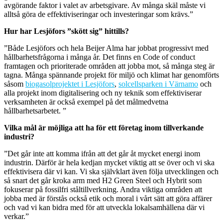
avgörande faktor i valet av arbetsgivare. Av många skäl måste vi
alltså göra de effektiviseringar och investeringar som krävs.”
Hur har Lesjöfors ”skött sig” hittills?
”Både Lesjöfors och hela Beijer Alma har jobbat progressivt med
hållbarhetsfrågorna i många år. Det finns en Code of conduct
framtagen och prioriterade områden att jobba mot, så många steg är
tagna. Många spännande projekt för miljö och klimat har genomförts
såsom
biogasolprojektet i Lesjöfors
,
solcellsparken i Värnamo
och
alla projekt inom digitalisering och ny teknik som effektiviserar
verksamheten är också exempel på det målmedvetna
hållbarhetsarbetet. ”
Vilka mål är möjliga att ha för ett företag inom tillverkande
industri?
”Det går inte att komma ifrån att det går åt mycket energi inom
industrin. Därför är hela kedjan mycket viktig att se över och vi ska
effektivisera där vi kan. Vi ska självklart även följa utvecklingen och
så snart det går kroka arm med H2 Green Steel och Hybrit som
fokuserar på fossilfri ståltillverkning. Andra viktiga områden att
jobba med är förstås också etik och moral i vårt sätt att göra affärer
och vad vi kan bidra med för att utveckla lokalsamhällena där vi
verkar.”