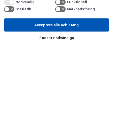
Nödvändig
Funktionell
SIFU
Statistik
Marknadsföring
Chalmers Industriteknik
Acceptera alla och stäng
Värt att besöka
Endast nödvändiga
Altomteknik
Altombyen
Handelsförbund
Teknikföretagen
Sveriges Ingenjörer
Copyright © 2022 Alltomteknikindustrin.se - Alla rättigheter