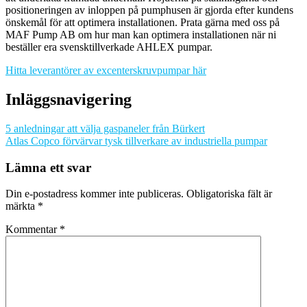
positioneringen av inloppen på pumphusen är gjorda efter kundens
önskemål för att optimera installationen. Prata gärna med oss på
MAF Pump AB om hur man kan optimera installationen när ni
beställer era svensktillverkade AHLEX pumpar.
Hitta leverantörer av excenterskruvpumpar här
Inläggsnavigering
5 anledningar att välja gaspaneler från Bürkert
Atlas Copco förvärvar tysk tillverkare av industriella pumpar
Lämna ett svar
Din e-postadress kommer inte publiceras.
Obligatoriska fält är
märkta
*
Kommentar
*