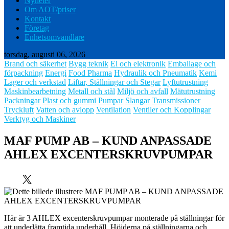
Nyheter
Om AOT/priser
Kontakt
Företag
Enhetsomvandlare
torsdag, augusti 06, 2026
Brand och säkerhet
Bygg teknik
El och elektronik
Emballage och
förpackning
Energi
Food Pharma
Hydraulik och Pneumatik
Kemi
Lager och verkstad
Liftar, Ställningar och Stegar
Lyftutrustning
Maskinbearbetning
Metall och stål
Miljö och avfall
Mätutrustning
Packningar
Plast och gummi
Pumpar
Slangar
Transmissioner
Tryckluft
Vatten och avlopp
Ventilation
Ventiler och Kopplingar
Verktyg och Maskiner
MAF PUMP AB – KUND ANPASSADE
AHLEX EXCENTERSKRUVPUMPAR
Här är 3 AHLEX excenterskruvpumpar monterade på ställningar för
att underlätta framtida underhåll. Höjderna på ställningarna och