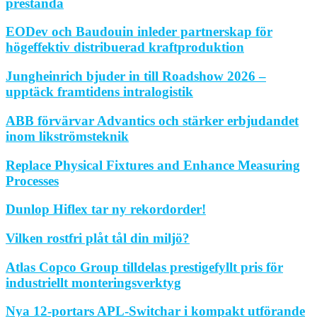
prestanda
EODev och Baudouin inleder partnerskap för
högeffektiv distribuerad kraftproduktion
Jungheinrich bjuder in till Roadshow 2026 –
upptäck framtidens intralogistik
ABB förvärvar Advantics och stärker erbjudandet
inom likströmsteknik
Replace Physical Fixtures and Enhance Measuring
Processes
Dunlop Hiflex tar ny rekordorder!
Vilken rostfri plåt tål din miljö?
Atlas Copco Group tilldelas prestigefyllt pris för
industriellt monteringsverktyg
Nya 12-portars APL-Switchar i kompakt utförande