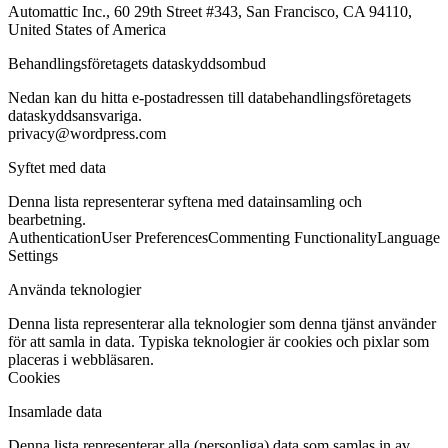
Automattic Inc., 60 29th Street #343, San Francisco, CA 94110,
United States of America
Behandlingsföretagets dataskyddsombud
Nedan kan du hitta e-postadressen till databehandlingsföretagets
dataskyddsansvariga.
privacy@wordpress.com
Syftet med data
Denna lista representerar syftena med datainsamling och
bearbetning.
Authentication
User Preferences
Commenting Functionality
Language
Settings
Använda teknologier
Denna lista representerar alla teknologier som denna tjänst använder
för att samla in data. Typiska teknologier är cookies och pixlar som
placeras i webbläsaren.
Cookies
Insamlade data
Denna lista representerar alla (personliga) data som samlas in av