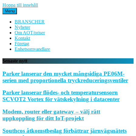
Hoppa till innehåll
Menu
BRANSCHER
Nyheter
Om AOT/priser
Kontakt
Företag
Enhetsomvandlare
Senaste nytt
Parker lanserar den mycket mångsidiga PE06M-
serien med proportionella tryckreduceringsventiler
Parker lanserar flödes- och temperatursensorn
SCVOT2 Vortex för vätskekylning i datacenter
Modem, router eller gateway – välj rätt
uppkoppling för ditt IoT-projekt
Southcos åtkomstbeslag förbättrar järnvägsnätets