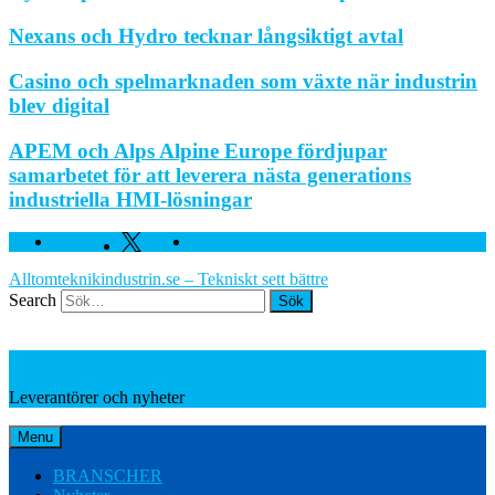
Nexans och Hydro tecknar långsiktigt avtal
Casino och spelmarknaden som växte när industrin
blev digital
APEM och Alps Alpine Europe fördjupar
samarbetet för att leverera nästa generations
industriella HMI-lösningar
Facebook
Twitter
Linkedin
Alltomteknikindustrin.se – Tekniskt sett bättre
Search
Leverantörer och nyheter
Leverantörer och nyheter
Menu
BRANSCHER