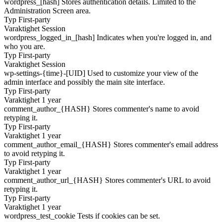
wordpress_[hash]
Stores authentication details. Limited to the
Administration Screen area.
Typ
First-party
Varaktighet
Session
wordpress_logged_in_[hash]
Indicates when you're logged in, and
who you are.
Typ
First-party
Varaktighet
Session
wp-settings-{time}-[UID]
Used to customize your view of the
admin interface and possibly the main site interface.
Typ
First-party
Varaktighet
1 year
comment_author_{HASH}
Stores commenter's name to avoid
retyping it.
Typ
First-party
Varaktighet
1 year
comment_author_email_{HASH}
Stores commenter's email address
to avoid retyping it.
Typ
First-party
Varaktighet
1 year
comment_author_url_{HASH}
Stores commenter's URL to avoid
retyping it.
Typ
First-party
Varaktighet
1 year
wordpress_test_cookie
Tests if cookies can be set.