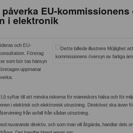
tt påverka EU-kommissionens
n i elektronik
videras och EU-
konsultation. Företag
er som bör tas hänsyn
nikföretagen uppmanar
verka.
) syftar till att minska riskerna för människors hälsa och för mi
en i elektrisk och elektronisk utrustning. Direktivet ska även för
tervinning från avfall från sådan utrustning.
ed nuvarande direktiv, och som man vill åtgärda, handlar dels o
frågor. Det handlar bland annat om: