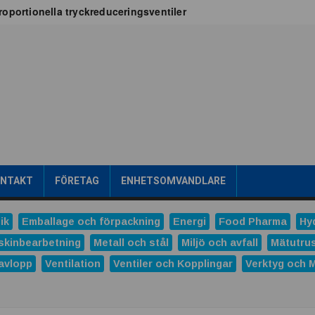
oportionella tryckreduceringsventiler
x för vätskekylning i datacenter
oT-projekt
a
tribuerad kraftproduktion
ens intralogistik
römsteknik
es
Dunlop Hiflex tar ny rekordorder!
las prestigefyllt pris för industriellt monteringsverktyg
ONTAKT
FÖRETAG
ENHETSOMVANDLARE
ns och Hydro tecknar långsiktigt avtal
tal
ik
Emballage och förpackning
Energi
Food Pharma
Hy
verera nästa generations industriella HMI-lösningar
skinbearbetning
Metall och stål
Miljö och avfall
Mätutru
avlopp
Ventilation
Ventiler och Kopplingar
Verktyg och 