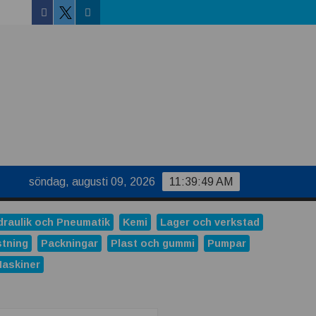
Facebook
Linkedin
Twitter
söndag, augusti 09, 2026
11:39:50 AM
draulik och Pneumatik
Kemi
Lager och verkstad
stning
Packningar
Plast och gummi
Pumpar
Maskiner