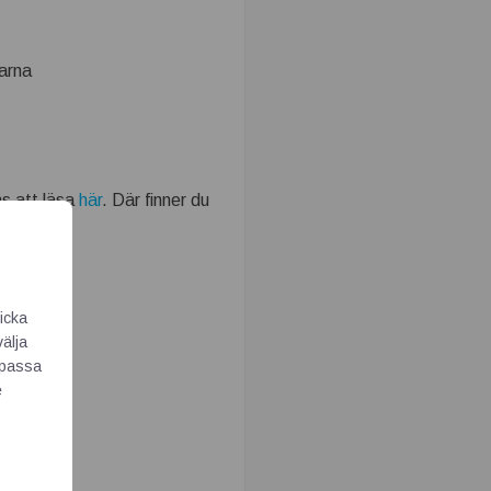
arna
ns att läsa
här
. Där finner du
icka
välja
Anpassa
e