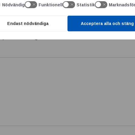
Nödvändig
Funktionell
Statistik
Marknadsfö
Endast nödvändiga
Acceptera alla och stäng
 publiceras.
Obligatoriska fält är märkta
*