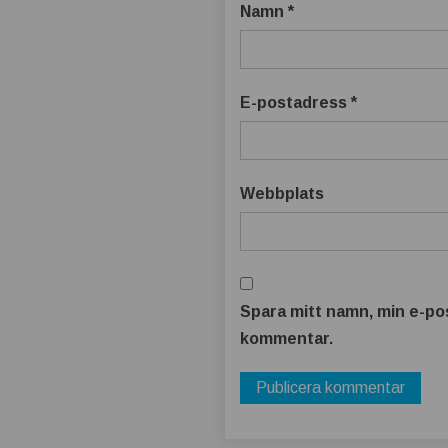
t
Namn
*
b
ä
E-postadress
*
t
t
Webbplats
r
e
Spara mitt namn, min e-pos
kommentar.