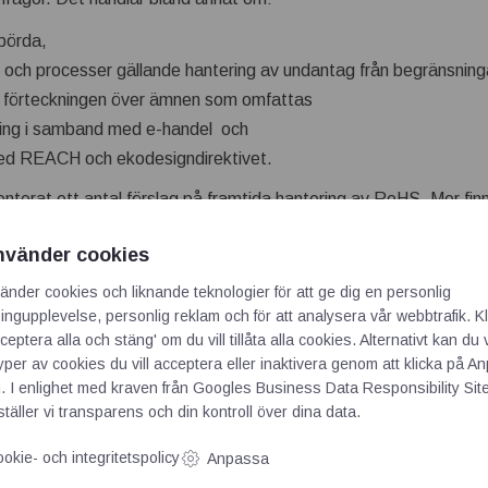
 börda,
ch processer gällande hantering av undantag från begränsning
 förteckningen över ämnen som omfattas
ning i samband med e-handel och
 med REACH och ekodesigndirektivet.
terat ett antal förslag på framtida hantering av RoHS. Mer fin
skicka in synpunkter.
nvänder cookies
ån 14 februari – 14 mars 2022.
änder cookies och liknande teknologier för att ge dig en personlig
rdigt förslag framme under Q4 2022.
ngupplevelse, personlig reklam och för att analysera vår webbtrafik. Kl
ceptera alla och stäng' om du vill tillåta alla cookies. Alternativt kan du 
typer av cookies du vill acceptera eller inaktivera genom att klicka på 
ningskablar till elfordon hos oss
. I enlighet med kraven från
Googles Business Data Responsibility Sit
täller vi transparens och din kontroll över dina data.
mmissionens översyn av farliga ämnen i elektronik's Firmaprofil
okie- och integritetspolicy
Anpassa