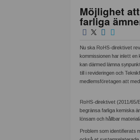
Möjlighet a
k
farliga ämne
n
i
Nu ska RoHS-direktivet re
k
kommissionen har inlett en 
kan därmed lämna synpunkt
i
till i revideringen och Tek
n
medlemsföretagen att med
d
RoHS-direktivet (2011/65/EU
u
begränsa farliga kemiska ämn
lönsam och hållbar materialå
s
Problem som identifierats m
också at systemrelaterade 