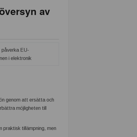
 översyn av
ljön genom att ersätta och
bättra möjligheten till
m praktisk tillämpning, men