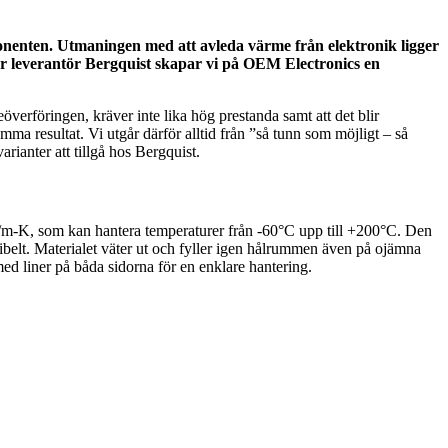
onenten. Utmaningen med att avleda värme från elektronik ligger
vår leverantör Bergquist skapar vi på OEM Electronics en
överföringen, kräver inte lika hög prestanda samt att det blir
a resultat. Vi utgår därför alltid från ”så tunn som möjligt – så
arianter att tillgå hos Bergquist.
K, som kan hantera temperaturer från -60°C upp till +200°C. Den
xibelt. Materialet väter ut och fyller igen hålrummen även på ojämna
liner på båda sidorna för en enklare hantering.