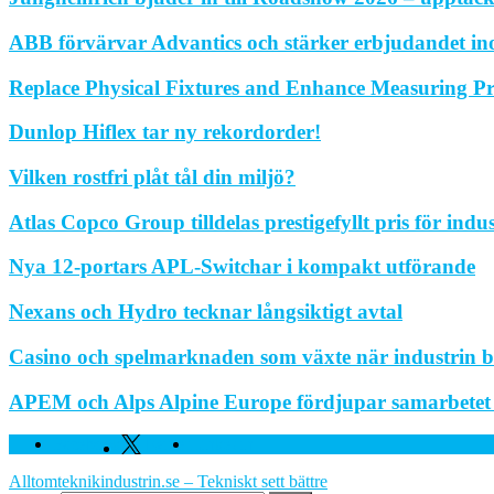
ABB förvärvar Advantics och stärker erbjudandet in
Replace Physical Fixtures and Enhance Measuring Pr
Dunlop Hiflex tar ny rekordorder!
Vilken rostfri plåt tål din miljö?
Atlas Copco Group tilldelas prestigefyllt pris för indu
Nya 12-portars APL-Switchar i kompakt utförande
Nexans och Hydro tecknar långsiktigt avtal
Casino och spelmarknaden som växte när industrin bl
APEM och Alps Alpine Europe fördjupar samarbetet fö
Facebook
Twitter
Linkedin
Alltomteknikindustrin.se – Tekniskt sett bättre