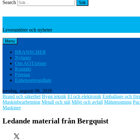
Search
Leverantörer och nyheter
Leverantörer och nyheter
Menu
BRANSCHER
Nyheter
Om AOT/priser
Kontakt
Företag
Enhetsomvandlare
torsdag, augusti 06, 2026
Brand och säkerhet
Bygg teknik
El och elektronik
Emballage och för
Maskinbearbetning
Metall och stål
Miljö och avfall
Mätutrustning
Pac
Maskiner
Ledande material från Bergquist