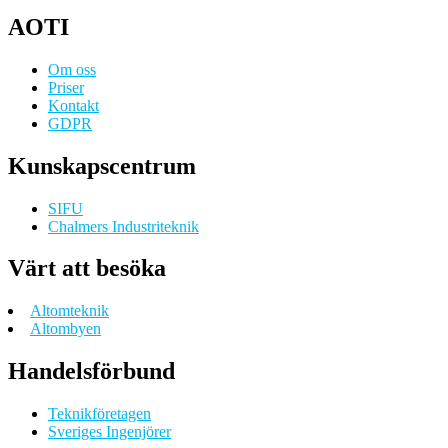
AOTI
Om oss
Priser
Kontakt
GDPR
Kunskapscentrum
SIFU
Chalmers Industriteknik
Värt att besöka
Altomteknik
Altombyen
Handelsförbund
Teknikföretagen
Sveriges Ingenjörer