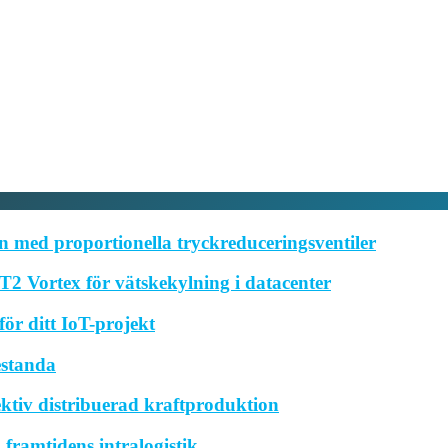
 med proportionella tryckreduceringsventiler
2 Vortex för vätskekylning i datacenter
ör ditt IoT-projekt
estanda
ktiv distribuerad kraftproduktion
framtidens intralogistik