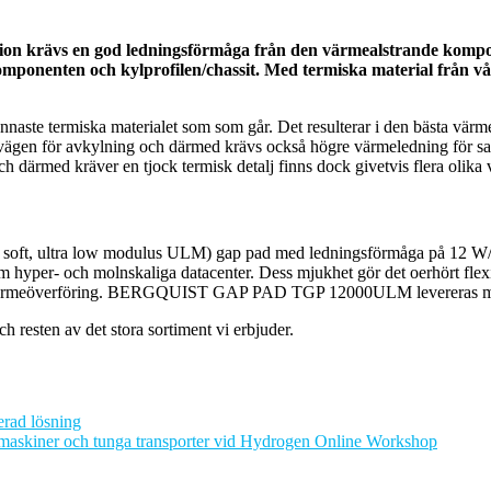
ikation krävs en god ledningsförmåga från den värmealstrande komp
 komponenten och kylprofilen/chassit. Med termiska material från 
nnaste termiska materialet som som går. Det resulterar i den bästa värme
r vägen för avkylning och därmed krävs också högre värmeledning för samm
ch därmed kräver en tjock termisk detalj finns dock givetvis flera olika v
ft, ultra low modulus ULM) gap pad med ledningsförmåga på 12 W/m-
som hyper- och molnskaliga datacenter. Dess mjukhet gör det oerhört fle
ktiv värmeöverföring. BERGQUIST GAP PAD TGP 12000ULM levereras med 
h resten av det stora sortiment vi erbjuder.
rad lösning
ngmaskiner och tunga transporter vid Hydrogen Online Workshop