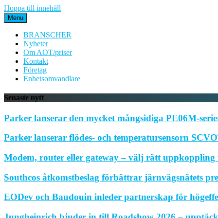
Hoppa till innehåll
Menu
BRANSCHER
Nyheter
Om AOT/priser
Kontakt
Företag
Enhetsomvandlare
Senaste nytt
Parker lanserar den mycket mångsidiga PE06M-serien
Parker lanserar flödes- och temperatursensorn SCVOT
Modem, router eller gateway – välj rätt uppkoppling f
Southcos åtkomstbeslag förbättrar järnvägsnätets pr
EODev och Baudouin inleder partnerskap för högeffe
Jungheinrich bjuder in till Roadshow 2026 – upptäck 