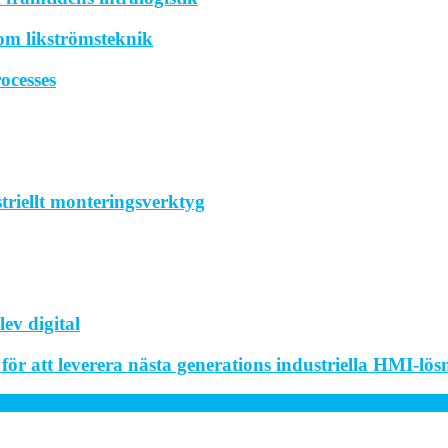
om likströmsteknik
ocesses
striellt monteringsverktyg
ev digital
r att leverera nästa generations industriella HMI-lös