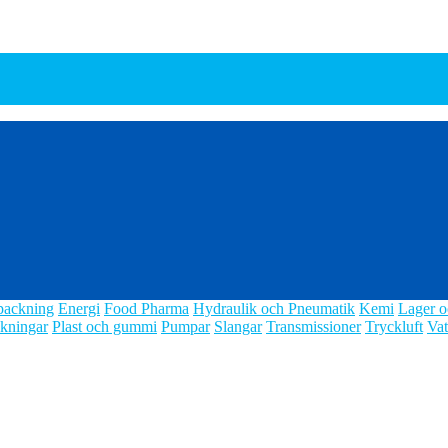
packning
Energi
Food Pharma
Hydraulik och Pneumatik
Kemi
Lager o
kningar
Plast och gummi
Pumpar
Slangar
Transmissioner
Tryckluft
Vat