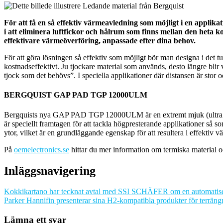
För att få en så effektiv värmeavledning som möjligt i en appl
i att eliminera luftfickor och hålrum som finns mellan den heta
effektivare värmeöverföring, anpassade efter dina behov.
För att göra lösningen så effektiv som möjligt bör man designa i det tu
kostnadseffektivt. Ju tjockare material som används, desto längre bli
tjock som det behövs”. I speciella applikationer där distansen är stor o
BERGQUIST GAP PAD TGP 12000ULM
Bergquists nya GAP PAD TGP 12000ULM är en extremt mjuk (ultra so
är speciellt framtagen för att tackla högpresterande applikationer så 
ytor, vilket är en grundläggande egenskap för att resultera i effe
På
oemelectronics.se
hittar du mer information om termiska material oc
Inläggsnavigering
Kokkikartano har tecknat avtal med SSI SCHÄFER om en automatise
Parker Hannifin presenterar sina H2-kompatibla produkter för terrä
Lämna ett svar