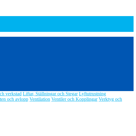
ch verkstad
Liftar, Ställningar och Stegar
Lyftutrustning
ten och avlopp
Ventilation
Ventiler och Kopplingar
Verktyg och