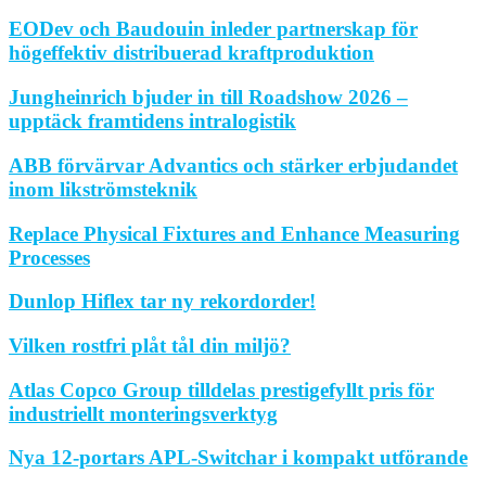
EODev och Baudouin inleder partnerskap för
högeffektiv distribuerad kraftproduktion
Jungheinrich bjuder in till Roadshow 2026 –
upptäck framtidens intralogistik
ABB förvärvar Advantics och stärker erbjudandet
inom likströmsteknik
Replace Physical Fixtures and Enhance Measuring
Processes
Dunlop Hiflex tar ny rekordorder!
Vilken rostfri plåt tål din miljö?
Atlas Copco Group tilldelas prestigefyllt pris för
industriellt monteringsverktyg
Nya 12-portars APL-Switchar i kompakt utförande