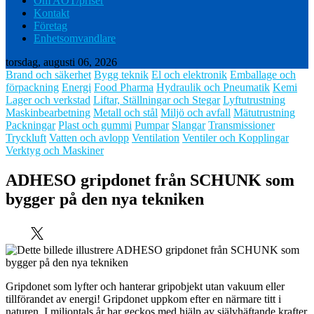
Om AOT/priser
Kontakt
Företag
Enhetsomvandlare
torsdag, augusti 06, 2026
Brand och säkerhet
Bygg teknik
El och elektronik
Emballage och
förpackning
Energi
Food Pharma
Hydraulik och Pneumatik
Kemi
Lager och verkstad
Liftar, Ställningar och Stegar
Lyftutrustning
Maskinbearbetning
Metall och stål
Miljö och avfall
Mätutrustning
Packningar
Plast och gummi
Pumpar
Slangar
Transmissioner
Tryckluft
Vatten och avlopp
Ventilation
Ventiler och Kopplingar
Verktyg och Maskiner
ADHESO gripdonet från SCHUNK som
bygger på den nya tekniken
Gripdonet som lyfter och hanterar gripobjekt utan vakuum eller
tillförandet av energi! Gripdonet uppkom efter en närmare titt i
naturen. I miljontals år har geckos med hjälp av självhäftande krafter