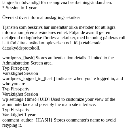
längre är nödvändigt för de angivna bearbetningsändamålen.
* Session to 1 year
Översikt över informationslagringstekniker
Tjänsten som beskrivs här innefattar olika metoder för att lagra
information på en användares enhet. Följande avsnitt ger en
detaljerad redogörelse för dessa tekniker, med betoning på deras roll
i att förbättra användarupplevelsen och följa etablerade
dataskyddsprotokoll.
wordpress_[hash]
Stores authentication details. Limited to the
Administration Screen area.
Typ
First-party
Varaktighet
Session
wordpress_logged_in_[hash]
Indicates when you're logged in, and
who you are.
Typ
First-party
Varaktighet
Session
wp-settings-{time}-[UID]
Used to customize your view of the
admin interface and possibly the main site interface.
Typ
First-party
Varaktighet
1 year
comment_author_{HASH}
Stores commenter's name to avoid
retyping it.