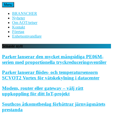
Hoppa
Menu
till
innehåll
BRANSCHER
Nyheter
Om AOT/priser
Kontakt
Företag
Enhetsomvandlare
Senaste nytt
Parker lanserar den mycket mångsidiga PE06M-
serien med proportionella tryckreduceringsventiler
Parker lanserar flödes- och temperatursensorn
SCVOT2 Vortex för vätskekylning i datacenter
Modem, router eller gateway – välj rätt
uppkoppling för ditt IoT-projekt
Southcos åtkomstbeslag förbättrar järnvägsnätets
prestanda