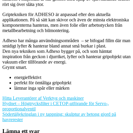
rört sig över släta ytor.
Griptekniken för ADHESO är anpassad efter den aktuella
applikationen. På så sätt kan skivor och även de minsta elektroniska
komponenterna hanteras, men även folie eller arbetsstycken från
metallbearbetning och bilmontering.
Adheso har många användningsområden – se bifogad fillm där man
smidigt lyfter & hanterar bland annat små burkar i plast.
Den nya tekniken som Adheso bygger på, och som hämtat
inspiration från geckon i djurriket, lyfter och hanterar gripobjekt utan
vakuum eller tillförande av energi.
Grymt smart.
energieffektivt
perfekt för ömtåliga gripobjekt
lämnar inga spår eller märken
Hitta Leverantörer af Verktyg och maskiner
Inläggsnavigering
Hydnet – Högtrycksfilter i CETOP-utförande för Servo-,
proportionalventil
Södertäljekringlan i ny tappning: skulptur av betong gjord på
havrerester
Lämna ett svar