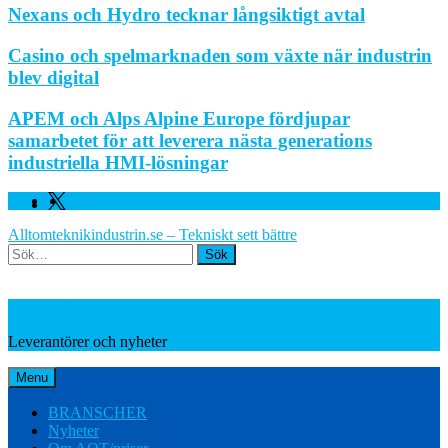
Nexans och Hydro tecknar långsiktigt avtal
Casino och spelmarknaden som växte när industrin
blev digital
APEM och Alps Alpine Europe fördjupar
samarbetet för att leverera nästa generations
industriella HMI-lösningar
Facebook
Linkedin
Twitter
Alltomteknikindustrin.se – Tekniskt sett bättre
Search
Leverantörer och nyheter
Leverantörer och nyheter
Menu
BRANSCHER
Nyheter