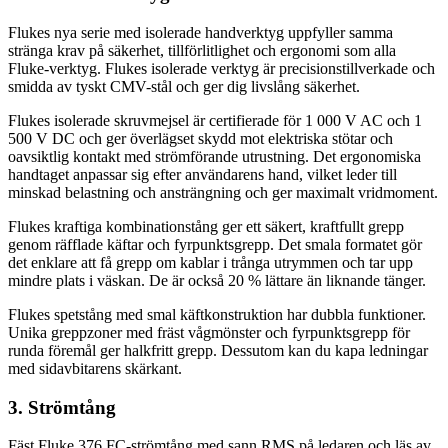
Flukes nya serie med isolerade handverktyg uppfyller samma
stränga krav på säkerhet, tillförlitlighet och ergonomi som alla
Fluke-verktyg. Flukes isolerade verktyg är precisionstillverkade och
smidda av tyskt CMV-stål och ger dig livslång säkerhet.
Flukes isolerade skruvmejsel är certifierade för 1 000 V AC och 1
500 V DC och ger överlägset skydd mot elektriska stötar och
oavsiktlig kontakt med strömförande utrustning. Det ergonomiska
handtaget anpassar sig efter användarens hand, vilket leder till
minskad belastning och ansträngning och ger maximalt vridmoment.
Flukes kraftiga kombinationstång ger ett säkert, kraftfullt grepp
genom räfflade käftar och fyrpunktsgrepp. Det smala formatet gör
det enklare att få grepp om kablar i trånga utrymmen och tar upp
mindre plats i väskan. De är också 20 % lättare än liknande tänger.
Flukes spetstång med smal käftkonstruktion har dubbla funktioner.
Unika greppzoner med fräst vågmönster och fyrpunktsgrepp för
runda föremål ger halkfritt grepp. Dessutom kan du kapa ledningar
med sidavbitarens skärkant.
3. Strömtång
Fäst Fluke 376 FC-strömtång med sann RMS på ledaren och läs av