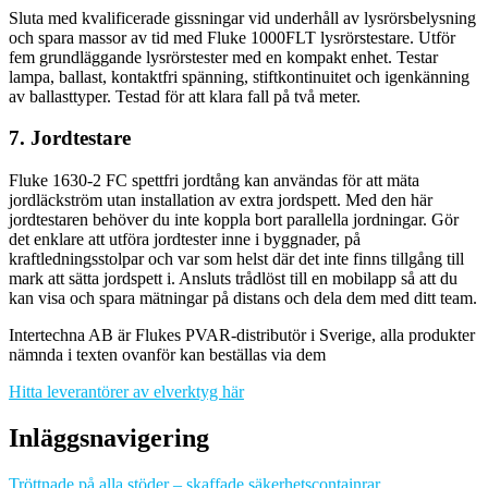
Sluta med kvalificerade gissningar vid underhåll av lysrörsbelysning
och spara massor av tid med Fluke 1000FLT lysrörstestare. Utför
fem grundläggande lysrörstester med en kompakt enhet. Testar
lampa, ballast, kontaktfri spänning, stiftkontinuitet och igenkänning
av ballasttyper. Testad för att klara fall på två meter.
7. Jordtestare
Fluke 1630-2 FC spettfri jordtång kan användas för att mäta
jordläckström utan installation av extra jordspett. Med den här
jordtestaren behöver du inte koppla bort parallella jordningar. Gör
det enklare att utföra jordtester inne i byggnader, på
kraftledningsstolpar och var som helst där det inte finns tillgång till
mark att sätta jordspett i. Ansluts trådlöst till en mobilapp så att du
kan visa och spara mätningar på distans och dela dem med ditt team.
Intertechna AB är Flukes PVAR-distributör i Sverige, alla produkter
nämnda i texten ovanför kan beställas via dem
Hitta leverantörer av elverktyg här
Inläggsnavigering
Tröttnade på alla stöder – skaffade säkerhetscontainrar