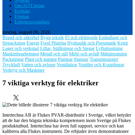
Nyheter
Om AOT/priser
Kontakt
Företag
Enhetsomvandlare
torsdag, augusti 06, 2026
Brand och säkerhet
Bygg teknik
El och elektronik
Emballage och
förpackning
Energi
Food Pharma
Hydraulik och Pneumatik
Kemi
Lager och verkstad
Liftar, Ställningar och Stegar
Lyftutrustning
Maskinbearbetning
Metall och stål
Miljö och avfall
Mätutrustning
Packningar
Plast och gummi
Pumpar
Slangar
Transmissioner
Tryckluft
Vatten och avlopp
Ventilation
Ventiler och Kopplingar
Verktyg och Maskiner
7 viktiga verktyg för elektriker
Intertechna AB är Flukes PVAR-distributör i Sverige, vilket betyder
att de har den högsta tekniska kompetensen inom Sverige på Flukes
produktutbud. Intertechna har även full support, service och kan
kalibrera alla Flukes instrument. De erbjuder även demonstrationer