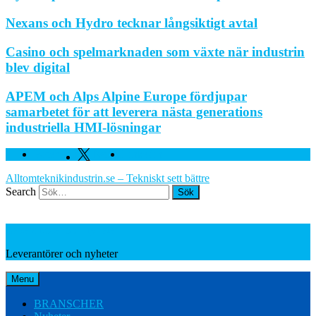
Nexans och Hydro tecknar långsiktigt avtal
Casino och spelmarknaden som växte när industrin
blev digital
APEM och Alps Alpine Europe fördjupar
samarbetet för att leverera nästa generations
industriella HMI-lösningar
Facebook
Twitter
Linkedin
Alltomteknikindustrin.se – Tekniskt sett bättre
Search
Leverantörer och nyheter
Leverantörer och nyheter
Menu
BRANSCHER