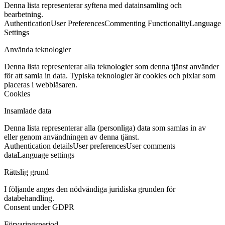
Denna lista representerar syftena med datainsamling och
bearbetning.
Authentication
User Preferences
Commenting Functionality
Language
Settings
Använda teknologier
Denna lista representerar alla teknologier som denna tjänst använder
för att samla in data. Typiska teknologier är cookies och pixlar som
placeras i webbläsaren.
Cookies
Insamlade data
Denna lista representerar alla (personliga) data som samlas in av
eller genom användningen av denna tjänst.
Authentication details
User preferences
User comments
data
Language settings
Rättslig grund
I följande anges den nödvändiga juridiska grunden för
databehandling.
Consent under GDPR
Förvaringsperiod