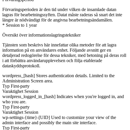
Förvaringsperioden är den tid under vilken de insamlade datan
lagras för bearbetningssyften. Datat måste raderas så snart det inte
längre är nödvändigt för de angivna bearbetningsändamålen.
* Session to 1 year
Översikt över informationslagringstekniker
Tjänsten som beskrivs här innefattar olika metoder för att lagra
information på en användares enhet. Följande avsnitt ger en
detaljerad redogörelse för dessa tekniker, med betoning på deras roll
i att förbättra användarupplevelsen och följa etablerade
dataskyddsprotokoll.
wordpress_[hash]
Stores authentication details. Limited to the
Administration Screen area.
Typ
First-party
Varaktighet
Session
wordpress_logged_in_[hash]
Indicates when you're logged in, and
who you are.
Typ
First-party
Varaktighet
Session
wp-settings-{time}-[UID]
Used to customize your view of the
admin interface and possibly the main site interface.
Typ
First-party