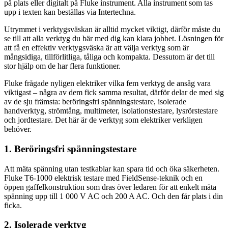
på plats eller digitalt på Fluke instrument. Alla instrument som tas
upp i texten kan beställas via Intertechna.
Utrymmet i verktygsväskan är alltid mycket viktigt, därför måste du
se till att alla verktyg du bär med dig kan klara jobbet. Lösningen för
att få en effektiv verktygsväska är att välja verktyg som är
mångsidiga, tillförlitliga, tåliga och kompakta. Dessutom är det till
stor hjälp om de har flera funktioner.
Fluke frågade nyligen elektriker vilka fem verktyg de ansåg vara
viktigast – några av dem fick samma resultat, därför delar de med sig
av de sju främsta: beröringsfri spänningstestare, isolerade
handverktyg, strömtång, multimeter, isolationstestare, lysrörstestare
och jordtestare. Det här är de verktyg som elektriker verkligen
behöver.
1. Beröringsfri spänningstestare
Att mäta spänning utan testkablar kan spara tid och öka säkerheten.
Fluke T6-1000 elektrisk testare med FieldSense-teknik och en
öppen gaffelkonstruktion som dras över ledaren för att enkelt mäta
spänning upp till 1 000 V AC och 200 A AC. Och den får plats i din
ficka.
2. Isolerade verktyg