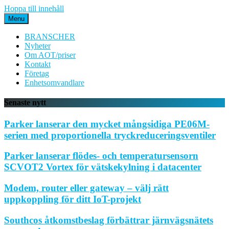
Hoppa till innehåll
Menu
BRANSCHER
Nyheter
Om AOT/priser
Kontakt
Företag
Enhetsomvandlare
Senaste nytt
Parker lanserar den mycket mångsidiga PE06M-
serien med proportionella tryckreduceringsventiler
Parker lanserar flödes- och temperatursensorn
SCVOT2 Vortex för vätskekylning i datacenter
Modem, router eller gateway – välj rätt
uppkoppling för ditt IoT-projekt
Southcos åtkomstbeslag förbättrar järnvägsnätets