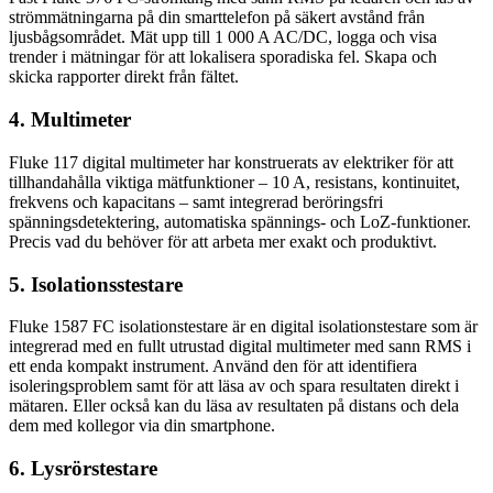
strömmätningarna på din smarttelefon på säkert avstånd från
ljusbågsområdet. Mät upp till 1 000 A AC/DC, logga och visa
trender i mätningar för att lokalisera sporadiska fel. Skapa och
skicka rapporter direkt från fältet.
4. Multimeter
Fluke 117 digital multimeter har konstruerats av elektriker för att
tillhandahålla viktiga mätfunktioner – 10 A, resistans, kontinuitet,
frekvens och kapacitans – samt integrerad beröringsfri
spänningsdetektering, automatiska spännings- och LoZ-funktioner.
Precis vad du behöver för att arbeta mer exakt och produktivt.
5. Isolationsstestare
Fluke 1587 FC isolationstestare är en digital isolationstestare som är
integrerad med en fullt utrustad digital multimeter med sann RMS i
ett enda kompakt instrument. Använd den för att identifiera
isoleringsproblem samt för att läsa av och spara resultaten direkt i
mätaren. Eller också kan du läsa av resultaten på distans och dela
dem med kollegor via din smartphone.
6. Lysrörstestare