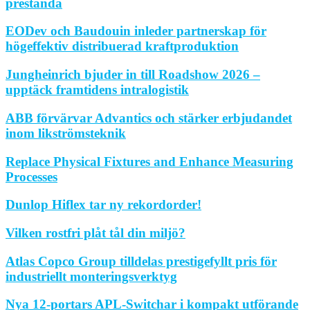
prestanda
EODev och Baudouin inleder partnerskap för
högeffektiv distribuerad kraftproduktion
Jungheinrich bjuder in till Roadshow 2026 –
upptäck framtidens intralogistik
ABB förvärvar Advantics och stärker erbjudandet
inom likströmsteknik
Replace Physical Fixtures and Enhance Measuring
Processes
Dunlop Hiflex tar ny rekordorder!
Vilken rostfri plåt tål din miljö?
Atlas Copco Group tilldelas prestigefyllt pris för
industriellt monteringsverktyg
Nya 12-portars APL-Switchar i kompakt utförande