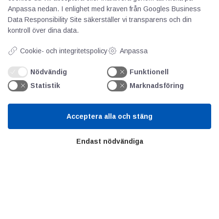
Anpassa nedan. I enlighet med kraven från
Googles Business
Om oss
Data Responsibility Site
säkerställer vi transparens och din
Priser
kontroll över dina data.
Kontakt
Cookie- och integritetspolicy
Anpassa
GDPR
Nödvändig
Funktionell
Statistik
Marknadsföring
Kunskapscentrum
SIFU
Acceptera alla och stäng
Chalmers Industriteknik
Endast nödvändiga
Värt att besöka
Altomteknik
Altombyen