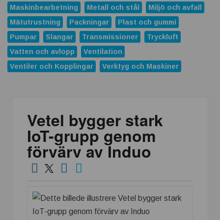
Maskinbearbetning
Metall och stål
Miljö och avfall
Mätutrustning
Packningar
Plast och gummi
Pumpar
Slangar
Transmissioner
Tryckluft
Vatten och avlopp
Ventilation
Ventiler och Kopplingar
Verktyg och Maskiner
Vetel bygger stark
IoT-grupp genom
förvärv av Induo