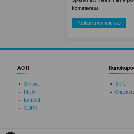
Spara mitt namn, min e-pos
kommentar.
AOTI
Kunskaps
Om oss
SIFU
Priser
Chalmers
Kontakt
GDPR