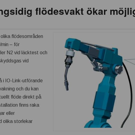
gsidig flödesvakt ökar möjli
 olika flödesområden
l/min – för
ller N2 vid läcktest och
skyddsgas vid
å i IO-Link-utförande
rvakning och du kan
uellt flöde direkt på
tallation finns raka
ar eller
 olika storlekar