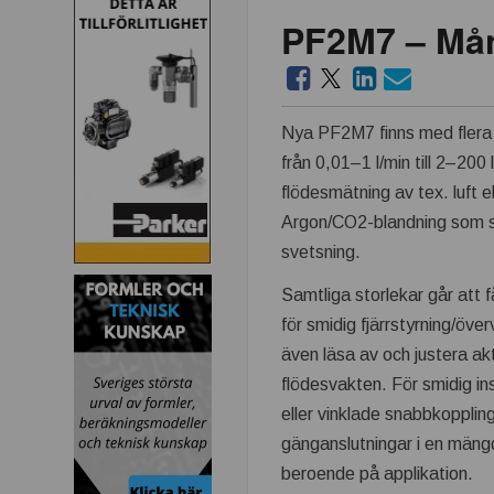
PF2M7 – Mån
Nya PF2M7 finns med flera
från 0,01–1 l/min till 2–200 
flödesmätning av tex. luft e
Argon/CO2-blandning som 
svetsning.
Samtliga storlekar går att f
för smidig fjärrstyrning/öve
även läsa av och justera akt
flödesvakten. För smidig ins
eller vinklade snabbkoppling
gänganslutningar i en mängd
beroende på applikation.