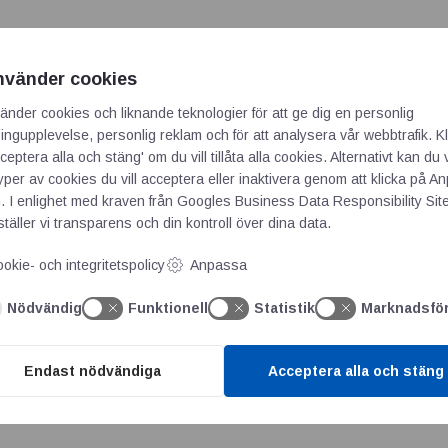
nvänder cookies
mätare
änder cookies och liknande teknologier för att ge dig en personlig
ngupplevelse, personlig reklam och för att analysera vår webbtrafik. Kl
ceptera alla och stäng' om du vill tillåta alla cookies. Alternativt kan du 
typer av cookies du vill acceptera eller inaktivera genom att klicka på 
. I enlighet med kraven från
Googles Business Data Responsibility Sit
täller vi transparens och din kontroll över dina data.
 publiceras.
Obligatoriska fält är märkta
*
okie- och integritetspolicy
Anpassa
Nödvändig
Funktionell
Statistik
Marknadsfö
Endast nödvändiga
Acceptera alla och stäng