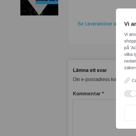
Vi a
Se Leverantörer av flödes
Vi anv
shoppi
på 'Ac
vilka 
nedan
säkers
Lämna ett svar
Din e-postadress kommer inte
Co
Kommentar
*