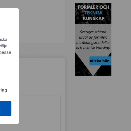
icka
välja
Anpassa
e
ring