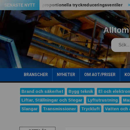
Hoppa
6M-serien med proportionella tryckreduceringsventiler
Pa
SENASTE NYTT
till
innehåll
Alltom
Search
BRANSCHER
NYHETER
OM AOT/PRISER
K
Brand och säkerhet
Bygg teknik
El och elektron
Liftar, Ställningar och Stegar
Lyftutrustning
Ma
Slangar
Transmissioner
Tryckluft
Vatten och 