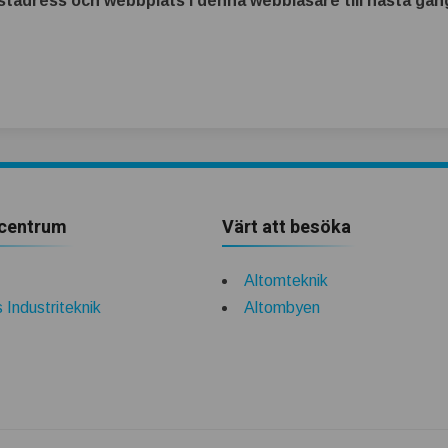
tadress och webbplats i denna webbläsare till nästa gång
centrum
Värt att besöka
Altomteknik
 Industriteknik
Altombyen