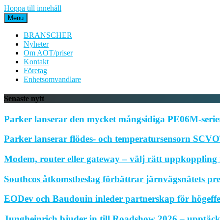
Hoppa till innehåll
Menu
BRANSCHER
Nyheter
Om AOT/priser
Kontakt
Företag
Enhetsomvandlare
Senaste nytt
Parker lanserar den mycket mångsidiga PE06M-serien
Parker lanserar flödes- och temperatursensorn SCVOT
Modem, router eller gateway – välj rätt uppkoppling f
Southcos åtkomstbeslag förbättrar järnvägsnätets pr
EODev och Baudouin inleder partnerskap för högeffe
Jungheinrich bjuder in till Roadshow 2026 – upptäck 