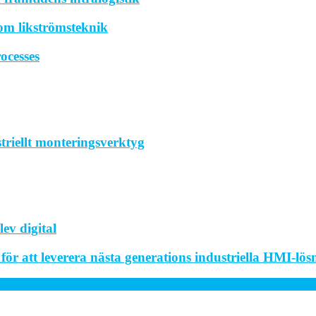
om likströmsteknik
ocesses
striellt monteringsverktyg
ev digital
r att leverera nästa generations industriella HMI-lös