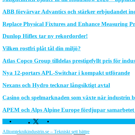
ABB förvärvar Advantics och stärker erbjudandet in
Replace Physical Fixtures and Enhance Measuring Pr
Dunlop Hiflex tar ny rekordorder!
Vilken rostfri plåt tål din miljö?
Atlas Copco Group tilldelas prestigefyllt pris för indu
Nya 12-portars APL-Switchar i kompakt utförande
Nexans och Hydro tecknar långsiktigt avtal
Casino och spelmarknaden som växte när industrin bl
APEM och Alps Alpine Europe fördjupar samarbetet fö
Facebook
Twitter
Linkedin
Alltomteknikindustrin.se – Tekniskt sett bättre