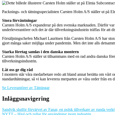
Packnings- och tätningsspecialisten Carsten Holm A/S ställer ut på 
Stora förväntningar
Carsten Holm A/S expanderar på den svenska marknaden. Därför var de
underleverantörer och det är där tillverkningsindustrin träffas för att 
Försäljningschefen Michael Lauritsen från Carsten Holm A/S har stora 
gjort många saker möjliga under pandemin. Men det inte alls detsamma 
Starka företag samlas i den danska montern
Carsten Holm A/S ställer ut tillsammans med en rad andra danska före
tillverkningsindustrin.
Låt oss ge dig råd
I montern står våra medarbetare redo att bland annat berätta om vårt 
standardtätningar, så vi kan leverera merparten av våra order från en d
Se Leverantörer av Tätningar
Inläggsnavigering
Sandvik slutför förvärvet av Fanar, en polsk tillverkare av runda verk
NYTT – Hjul och rullar för användning inom industrin