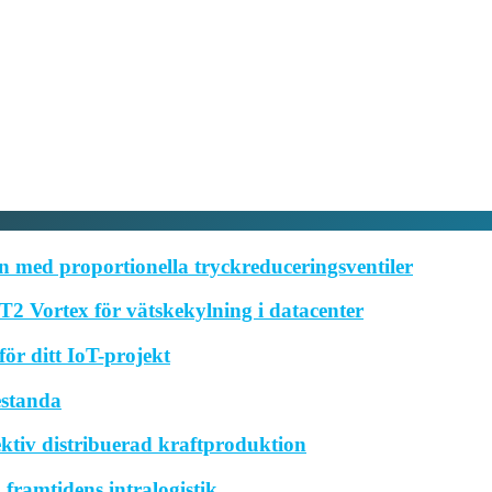
 med proportionella tryckreduceringsventiler
2 Vortex för vätskekylning i datacenter
ör ditt IoT-projekt
estanda
ktiv distribuerad kraftproduktion
framtidens intralogistik