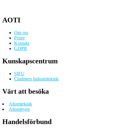
AOTI
Om oss
Priser
Kontakt
GDPR
Kunskapscentrum
SIFU
Chalmers Industriteknik
Värt att besöka
Altomteknik
Altombyen
Handelsförbund