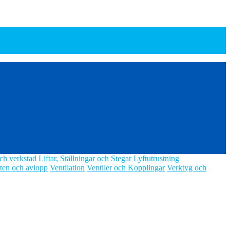
ch verkstad
Liftar, Ställningar och Stegar
Lyftutrustning
ten och avlopp
Ventilation
Ventiler och Kopplingar
Verktyg och