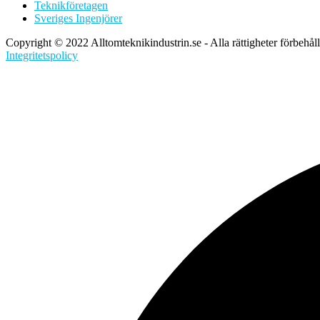
Teknikföretagen
Sveriges Ingenjörer
Copyright © 2022 Alltomteknikindustrin.se - Alla rättigheter förbehål
Integritetspolicy