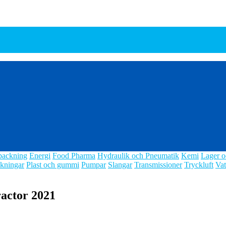
packning
Energi
Food Pharma
Hydraulik och Pneumatik
Kemi
Lager o
kningar
Plast och gummi
Pumpar
Slangar
Transmissioner
Tryckluft
Vat
ractor 2021