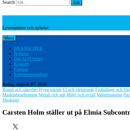
Search
Leverantörer och nyheter
Leverantörer och nyheter
Menu
BRANSCHER
Nyheter
Om AOT/priser
Kontakt
Företag
Enhetsomvandlare
fredag, augusti 07, 2026
Brand och säkerhet
Bygg teknik
El och elektronik
Emballage och för
Maskinbearbetning
Metall och stål
Miljö och avfall
Mätutrustning
Pac
Maskiner
Carsten Holm ställer ut på Elmia Subcont