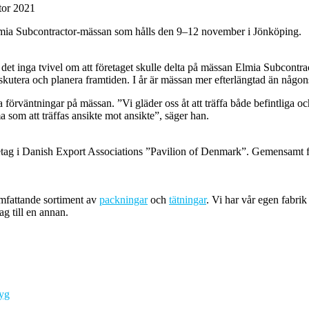
Elmia Subcontractor-mässan som hålls den 9–12 november i Jönköping.
t inga tvivel om att företaget skulle delta på mässan Elmia Subcontra
diskutera och planera framtiden. I år är mässan mer efterlängtad än någon
förväntningar på mässan. ”Vi gläder oss åt att träffa både befintliga o
som att träffas ansikte mot ansikte”, säger han.
tag i Danish Export Associations ”Pavilion of Denmark”. Gemensamt för
omfattande sortiment av
packningar
och
tätningar
. Vi har vår egen fabri
ag till en annan.
tyg