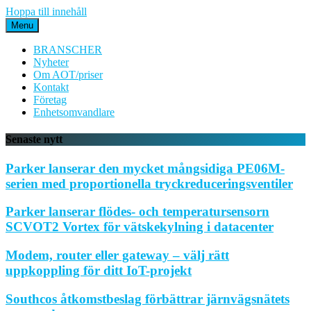
Hoppa till innehåll
Menu
BRANSCHER
Nyheter
Om AOT/priser
Kontakt
Företag
Enhetsomvandlare
Senaste nytt
Parker lanserar den mycket mångsidiga PE06M-
serien med proportionella tryckreduceringsventiler
Parker lanserar flödes- och temperatursensorn
SCVOT2 Vortex för vätskekylning i datacenter
Modem, router eller gateway – välj rätt
uppkoppling för ditt IoT-projekt
Southcos åtkomstbeslag förbättrar järnvägsnätets