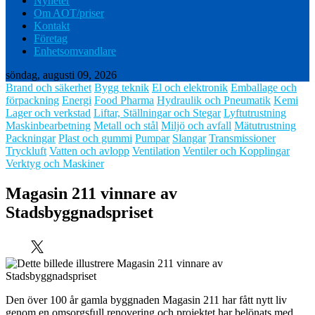
Nyheter
Om AOT/priser
Kontakt
Företag
Enhetsomvandlare
söndag, augusti 09, 2026
Brand och säkerhet
Bygg teknik
El och elektronik
Emballage och
förpackning
Energi
Food Pharma
Hydraulik och Pneumatik
Kemi
Lager och verkstad
Liftar, Ställningar och Stegar
Lyftutrustning
Maskinbearbetning
Metall och stål
Miljö och avfall
Mätutrustning
Packningar
Plast och gummi
Pumpar
Slangar
Transmissioner
Tryckluft
Vatten och avlopp
Ventilation
Ventiler och Kopplingar
Verktyg och Maskiner
Magasin 211 vinnare av
Stadsbyggnadspriset
Den över 100 år gamla byggnaden Magasin 211 har fått nytt liv
genom en omsorgsfull renovering och projektet har belönats med