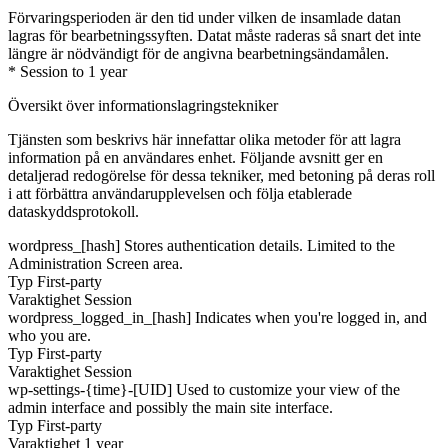
Förvaringsperioden är den tid under vilken de insamlade datan
lagras för bearbetningssyften. Datat måste raderas så snart det inte
längre är nödvändigt för de angivna bearbetningsändamålen.
* Session to 1 year
Översikt över informationslagringstekniker
Tjänsten som beskrivs här innefattar olika metoder för att lagra
information på en användares enhet. Följande avsnitt ger en
detaljerad redogörelse för dessa tekniker, med betoning på deras roll
i att förbättra användarupplevelsen och följa etablerade
dataskyddsprotokoll.
wordpress_[hash]
Stores authentication details. Limited to the
Administration Screen area.
Typ
First-party
Varaktighet
Session
wordpress_logged_in_[hash]
Indicates when you're logged in, and
who you are.
Typ
First-party
Varaktighet
Session
wp-settings-{time}-[UID]
Used to customize your view of the
admin interface and possibly the main site interface.
Typ
First-party
Varaktighet
1 year