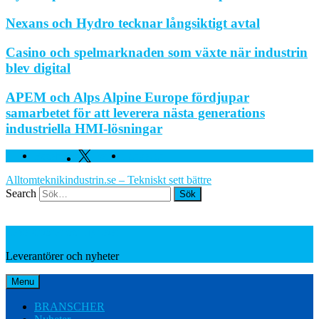
Nexans och Hydro tecknar långsiktigt avtal
Casino och spelmarknaden som växte när industrin
blev digital
APEM och Alps Alpine Europe fördjupar
samarbetet för att leverera nästa generations
industriella HMI-lösningar
Facebook
Twitter
Linkedin
Alltomteknikindustrin.se – Tekniskt sett bättre
Search
Leverantörer och nyheter
Leverantörer och nyheter
Menu
BRANSCHER