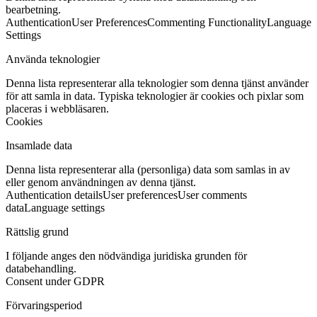
bearbetning.
Authentication
User Preferences
Commenting Functionality
Language
Settings
Använda teknologier
Denna lista representerar alla teknologier som denna tjänst använder
för att samla in data. Typiska teknologier är cookies och pixlar som
placeras i webbläsaren.
Cookies
Insamlade data
Denna lista representerar alla (personliga) data som samlas in av
eller genom användningen av denna tjänst.
Authentication details
User preferences
User comments
data
Language settings
Rättslig grund
I följande anges den nödvändiga juridiska grunden för
databehandling.
Consent under GDPR
Förvaringsperiod