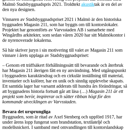
Malmö Stadsbyggnadspris 2021. Troldtekt
akustik
tak är en del av
den nya designen.
Vinnaren av Stadsbyggnadspriset 2021 i Malmö är den historiska
byggnaden Magasin 211, som har byggts om till kontorslokaler.
Projektet har genomförts av Varvsstaden AB i samarbete med
Wingårdhs arkitekter, som sedan våren 2020 har sitt Malmökontor i
de nyrenoverade lokalerna.
Så här skriver juryn i sin motivering till valet av Magasin 211 som
vinnare i årets upplaga av Stadsbyggnadspriset:
– Genom ett träffsäkert förhållningssätt till bevarande och återbruk
har Magasin 211 återigen fått en ny användning. Med utgångspunkt
i byggnadens karaktärsdrag och en cirkulär inställning till material,
inventarier och kulörer, har en unik och sinnlig upplevelse skapats.
Ett samtida lager har varsamt adderats till hundra års förändringar, så
att byggnadens historia fortsatt går att läsa (…)
Magasin 211 är ett
projekt som berör, inspirerar och sätter ribban högt för den
kommande utvecklingen av Varvsstaden.
Bevara det ursprungliga
Byggnaden, som är ritad av Axel Stenberg och uppförd 1917, har
under årens lopp fungerat som brandstation, textilateljé och
modellsnickeri. I samband med omvandlingen till kontorslandskap