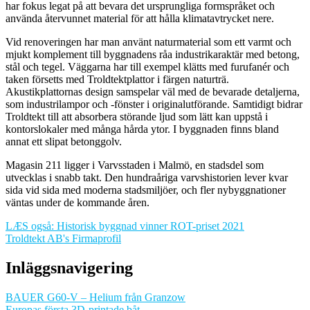
har fokus legat på att bevara det ursprungliga formspråket och
använda återvunnet material för att hålla klimatavtrycket nere.
Vid renoveringen har man använt naturmaterial som ett varmt och
mjukt komplement till byggnadens råa industrikaraktär med betong,
stål och tegel. Väggarna har till exempel klätts med furufanér och
taken försetts med Troldtektplattor i färgen naturträ.
Akustikplattornas design samspelar väl med de bevarade detaljerna,
som industrilampor och -fönster i originalutförande. Samtidigt bidrar
Troldtekt till att absorbera störande ljud som lätt kan uppstå i
kontorslokaler med många hårda ytor. I byggnaden finns bland
annat ett slipat betonggolv.
Magasin 211 ligger i Varvsstaden i Malmö, en stadsdel som
utvecklas i snabb takt. Den hundraåriga varvshistorien lever kvar
sida vid sida med moderna stadsmiljöer, och fler nybyggnationer
väntas under de kommande åren.
LÆS også: Historisk byggnad vinner ROT-priset 2021
Troldtekt AB's Firmaprofil
Inläggsnavigering
BAUER G60-V – Helium från Granzow
Europas första 3D-printade båt