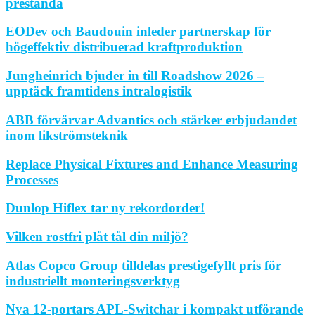
prestanda
EODev och Baudouin inleder partnerskap för
högeffektiv distribuerad kraftproduktion
Jungheinrich bjuder in till Roadshow 2026 –
upptäck framtidens intralogistik
ABB förvärvar Advantics och stärker erbjudandet
inom likströmsteknik
Replace Physical Fixtures and Enhance Measuring
Processes
Dunlop Hiflex tar ny rekordorder!
Vilken rostfri plåt tål din miljö?
Atlas Copco Group tilldelas prestigefyllt pris för
industriellt monteringsverktyg
Nya 12-portars APL-Switchar i kompakt utförande