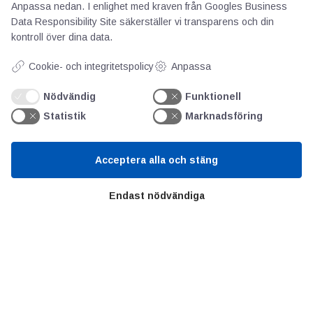
Anpassa nedan. I enlighet med kraven från
Googles Business
Om oss
Data Responsibility Site
säkerställer vi transparens och din
Priser
kontroll över dina data.
Kontakt
Cookie- och integritetspolicy
Anpassa
GDPR
Nödvändig
Funktionell
Statistik
Marknadsföring
Kunskapscentrum
SIFU
Acceptera alla och stäng
Chalmers Industriteknik
Endast nödvändiga
Värt att besöka
Altomteknik
Altombyen