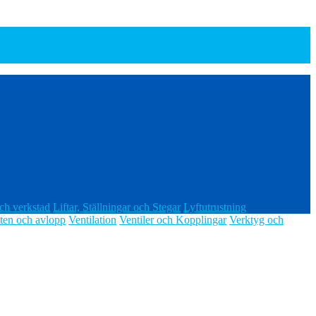
ch verkstad
Liftar, Ställningar och Stegar
Lyftutrustning
ten och avlopp
Ventilation
Ventiler och Kopplingar
Verktyg och