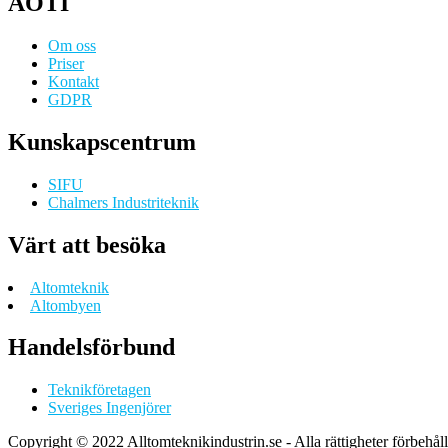
AOTI
Om oss
Priser
Kontakt
GDPR
Kunskapscentrum
SIFU
Chalmers Industriteknik
Värt att besöka
Altomteknik
Altombyen
Handelsförbund
Teknikföretagen
Sveriges Ingenjörer
Copyright © 2022 Alltomteknikindustrin.se - Alla rättigheter förbehål