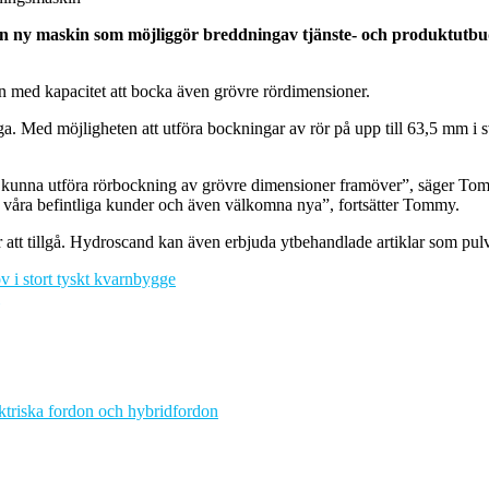
 en ny maskin som möjliggör breddningav tjänste- och produktutbu
 med kapacitet att bocka även grövre rördimensioner.
 Med möjligheten att utföra bockningar av rör på upp till 63,5 mm i svart
 kunna utföra rörbockning av grövre dimensioner framöver”, säger To
ör våra befintliga kunder och även välkomna nya”, fortsätter Tommy.
att tillgå. Hydroscand kan även erbjuda ytbehandlade artiklar som pulv
 i stort tyskt kvarnbygge
ektriska fordon och hybridfordon