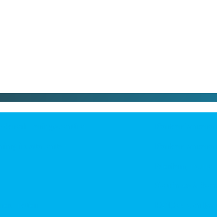
duceringsventiler
Parker lanserar de
i datacenter
Parker lanserar fl
Modem, router eller
Southcos åtkomstbe
uktion
EODev och Baudouin