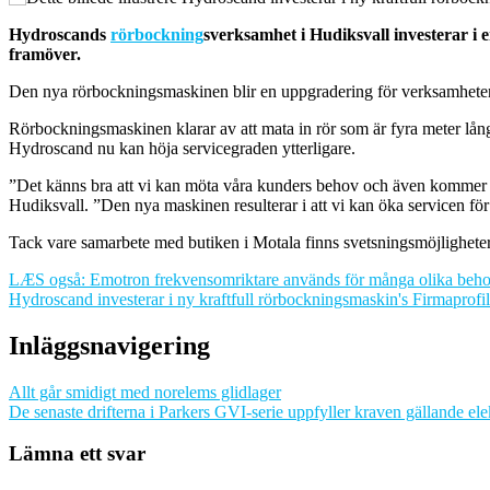
Hydroscands
rörbockning
sverksamhet i Hudiksvall investerar i
framöver.
Den nya rörbockningsmaskinen blir en uppgradering för verksamheten
Rörbockningsmaskinen klarar av att mata in rör som är fyra meter långa.
Hydroscand nu kan höja servicegraden ytterligare.
”Det känns bra att vi kan möta våra kunders behov och även kommer
Hudiksvall. ”Den nya maskinen resulterar i att vi kan öka servicen f
Tack vare samarbete med butiken i Motala finns svetsningsmöjligheter 
LÆS også: Emotron frekvensomriktare används för många olika behov
Hydroscand investerar i ny kraftfull rörbockningsmaskin's Firmaprofil
Inläggsnavigering
Allt går smidigt med norelems glidlager
De senaste drifterna i Parkers GVI-serie uppfyller kraven gällande el
Lämna ett svar