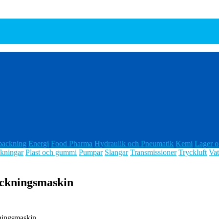
packning
Energi
Food Pharma
Hydraulik och Pneumatik
Kemi
Lager o
kningar
Plast och gummi
Pumpar
Slangar
Transmissioner
Tryckluft
Vat
ockningsmaskin