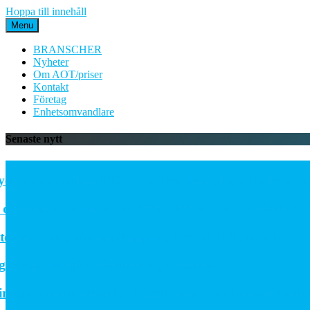
Hoppa till innehåll
Menu
BRANSCHER
Nyheter
Om AOT/priser
Kontakt
Företag
Enhetsomvandlare
Senaste nytt
t mångsidiga PE06M-serien med proportionella tryckre
ch temperatursensorn SCVOT2 Vortex för vätskekylning 
y – välj rätt uppkoppling för ditt IoT-projekt
rbättrar järnvägsnätets prestanda
r partnerskap för högeffektiv distribuerad kraftprod