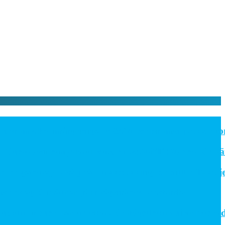
n mycket mångsidiga PE06M-serien med proportionella 
ödes- och temperatursensorn SCVOT2 Vortex för vätskek
 gateway – välj rätt uppkoppling för ditt IoT-projekt
slag förbättrar järnvägsnätets prestanda
 inleder partnerskap för högeffektiv distribuerad kr