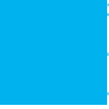
 in till Roadshow 2026 – upptäck framtidens intralogi
ntics och stärker erbjudandet inom likströmsteknik
ixtures and Enhance Measuring Processes
ny rekordorder!
ål din miljö?
lldelas prestigefyllt pris för industriellt monteringsve
L-Switchar i kompakt utförande
cknar långsiktigt avtal
knaden som växte när industrin blev digital
e Europe fördjupar samarbetet för att leverera nästa