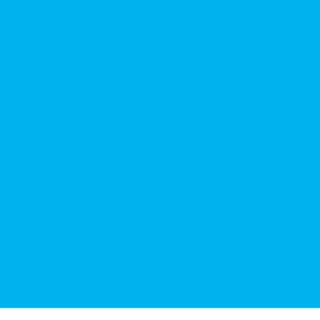
Jungheinrich bjuder
ABB förvärvar Adva
Replace Physical F
Dunlop Hiflex tar 
Vilken rostfri plåt t
Atlas Copco Group ti
Nya 12-portars AP
Nexans och Hydro te
Casino och spelmar
tions industriella HMI-lösningar
APEM och Alps Alpin