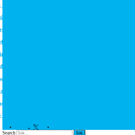
l Roadshow 2026 – upptäck framtidens intralogistik
ch stärker erbjudandet inom likströmsteknik
 and Enhance Measuring Processes
rdorder!
miljö?
 prestigefyllt pris för industriellt monteringsverktyg
har i kompakt utförande
ångsiktigt avtal
om växte när industrin blev digital
e fördjupar samarbetet för att leverera nästa genera
Alltomteknikindustrin.se – Tekniskt sett bättre
Facebook
Twitter
Linkedin
Search