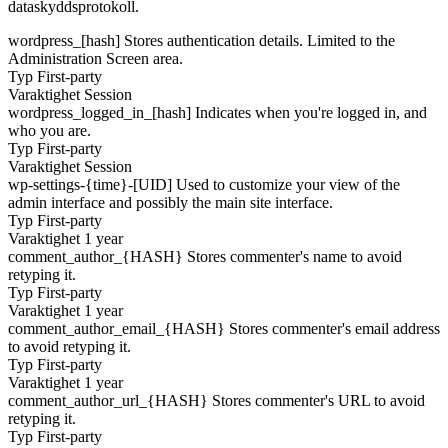
dataskyddsprotokoll.
wordpress_[hash]
Stores authentication details. Limited to the
Administration Screen area.
Typ
First-party
Varaktighet
Session
wordpress_logged_in_[hash]
Indicates when you're logged in, and
who you are.
Typ
First-party
Varaktighet
Session
wp-settings-{time}-[UID]
Used to customize your view of the
admin interface and possibly the main site interface.
Typ
First-party
Varaktighet
1 year
comment_author_{HASH}
Stores commenter's name to avoid
retyping it.
Typ
First-party
Varaktighet
1 year
comment_author_email_{HASH}
Stores commenter's email address
to avoid retyping it.
Typ
First-party
Varaktighet
1 year
comment_author_url_{HASH}
Stores commenter's URL to avoid
retyping it.
Typ
First-party