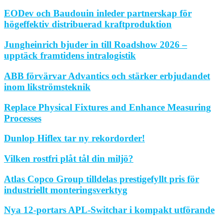
EODev och Baudouin inleder partnerskap för
högeffektiv distribuerad kraftproduktion
Jungheinrich bjuder in till Roadshow 2026 –
upptäck framtidens intralogistik
ABB förvärvar Advantics och stärker erbjudandet
inom likströmsteknik
Replace Physical Fixtures and Enhance Measuring
Processes
Dunlop Hiflex tar ny rekordorder!
Vilken rostfri plåt tål din miljö?
Atlas Copco Group tilldelas prestigefyllt pris för
industriellt monteringsverktyg
Nya 12-portars APL-Switchar i kompakt utförande