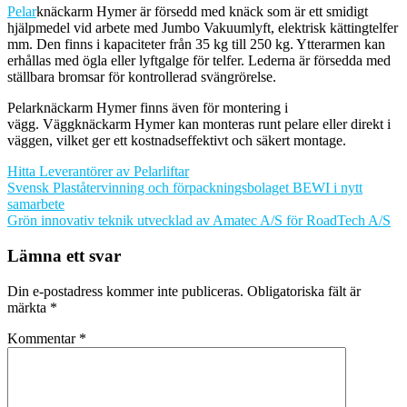
Pelar
knäckarm Hymer är försedd med knäck som är ett smidigt
hjälpmedel vid arbete med Jumbo Vakuumlyft, elektrisk kättingtelfer
mm. Den finns i kapaciteter från 35 kg till 250 kg. Ytterarmen kan
erhållas med ögla eller lyftgalge för telfer. Lederna är försedda med
ställbara bromsar för kontrollerad svängrörelse.
Pelarknäckarm Hymer finns även för montering i
vägg. Väggknäckarm Hymer kan monteras runt pelare eller direkt i
väggen, vilket ger ett kostnadseffektivt och säkert montage.
Hitta Leverantörer av Pelarliftar
Inläggsnavigering
Svensk Plaståtervinning och förpackningsbolaget BEWI i nytt
samarbete
Grön innovativ teknik utvecklad av Amatec A/S för RoadTech A/S
Lämna ett svar
Din e-postadress kommer inte publiceras.
Obligatoriska fält är
märkta
*
Kommentar
*