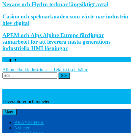
Nexans och Hydro tecknar långsiktigt avtal
Casino och spelmarknaden som växte när industrin
blev digital
APEM och Alps Alpine Europe fördjupar
samarbetet för att leverera nästa generations
industriella HMI-lösningar
Facebook
Linkedin
Twitter
Alltomteknikindustrin.se – Tekniskt sett bättre
Search
Leverantörer och nyheter
Leverantörer och nyheter
Menu
BRANSCHER
Nyheter