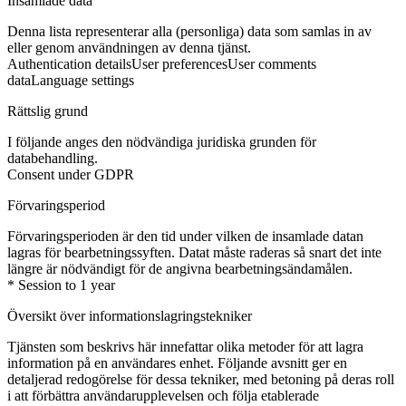
Insamlade data
Denna lista representerar alla (personliga) data som samlas in av
eller genom användningen av denna tjänst.
Authentication details
User preferences
User comments
data
Language settings
Rättslig grund
I följande anges den nödvändiga juridiska grunden för
databehandling.
Consent under GDPR
Förvaringsperiod
Förvaringsperioden är den tid under vilken de insamlade datan
lagras för bearbetningssyften. Datat måste raderas så snart det inte
längre är nödvändigt för de angivna bearbetningsändamålen.
* Session to 1 year
Översikt över informationslagringstekniker
Tjänsten som beskrivs här innefattar olika metoder för att lagra
information på en användares enhet. Följande avsnitt ger en
detaljerad redogörelse för dessa tekniker, med betoning på deras roll
i att förbättra användarupplevelsen och följa etablerade