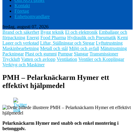
Om AOT/priser
Kontakt
Företag
Enhetsomvandlare
fredag, augusti 07, 2026
Brand och säkerhet
Bygg teknik
El och elektronik
Emballage och
förpackning
Energi
Food Pharma
Hydraulik och Pneumatik
Kemi
Lager och verkstad
Liftar, Ställningar och Stegar
Lyftutrustning
Maskinbearbetning
Metall och stål
Miljö och avfall
Mätutrustning
Packningar
Plast och gummi
Pumpar
Slangar
Transmissioner
Tryckluft
Vatten och avlopp
Ventilation
Ventiler och Kopplingar
Verktyg och Maskiner
PMH – Pelarknäckarm Hymer ett
effektivt hjälpmedel
Pelarknäckarm Hymer med snabb och enkel montering i
betonggolv.