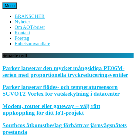
Hoppa
Menu
till
innehåll
BRANSCHER
Nyheter
Om AOT/priser
Kontakt
Företag
Enhetsomvandlare
Senaste nytt
Parker lanserar den mycket mångsidiga PE06M-
serien med proportionella tryckreduceringsventiler
Parker lanserar flödes- och temperatursensorn
SCVOT2 Vortex för vätskekylning i datacenter
Modem, router eller gateway – välj rätt
uppkoppling för ditt IoT-projekt
Southcos åtkomstbeslag förbättrar järnvägsnätets
prestanda