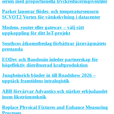
serien med proportionella tryckreduceringsventiler
Parker lanserar flödes- och temperatursensorn
SCVOT2 Vortex för vätskekylning i datacenter
Modem, router eller gateway – välj rätt
uppkoppling för ditt IoT-projekt
Southcos åtkomstbeslag förbättrar järnvägsnätets
prestanda
EODev och Baudouin inleder partnerskap för
högeffektiv distribuerad kraftproduktion
Jungheinrich bjuder in till Roadshow 2026 –
upptäck framtidens intralogistik
ABB förvärvar Advantics och stärker erbjudandet
inom likströmsteknik
Replace Physical Fixtures and Enhance Measuring
Processes