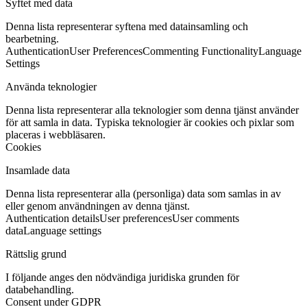
Syftet med data
Denna lista representerar syftena med datainsamling och
bearbetning.
Authentication
User Preferences
Commenting Functionality
Language
Settings
Använda teknologier
Denna lista representerar alla teknologier som denna tjänst använder
för att samla in data. Typiska teknologier är cookies och pixlar som
placeras i webbläsaren.
Cookies
Insamlade data
Denna lista representerar alla (personliga) data som samlas in av
eller genom användningen av denna tjänst.
Authentication details
User preferences
User comments
data
Language settings
Rättslig grund
I följande anges den nödvändiga juridiska grunden för
databehandling.
Consent under GDPR