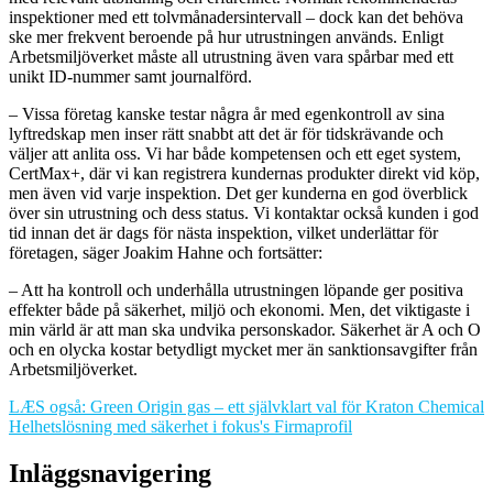
inspektioner med ett tolvmånadersintervall – dock kan det behöva
ske mer frekvent beroende på hur utrustningen används. Enligt
Arbetsmiljöverket måste all utrustning även vara spårbar med ett
unikt ID-nummer samt journalförd.
– Vissa företag kanske testar några år med egenkontroll av sina
lyftredskap men inser rätt snabbt att det är för tidskrävande och
väljer att anlita oss. Vi har både kompetensen och ett eget system,
CertMax+, där vi kan registrera kundernas produkter direkt vid köp,
men även vid varje inspektion. Det ger kunderna en god överblick
över sin utrustning och dess status. Vi kontaktar också kunden i god
tid innan det är dags för nästa inspektion, vilket underlättar för
företagen, säger Joakim Hahne och fortsätter:
– Att ha kontroll och underhålla utrustningen löpande ger positiva
effekter både på säkerhet, miljö och ekonomi. Men, det viktigaste i
min värld är att man ska undvika personskador. Säkerhet är A och O
och en olycka kostar betydligt mycket mer än sanktionsavgifter från
Arbetsmiljöverket.
LÆS også: Green Origin gas – ett självklart val för Kraton Chemical
Helhetslösning med säkerhet i fokus's Firmaprofil
Inläggsnavigering