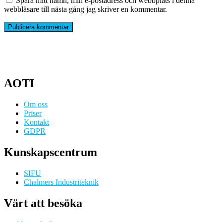
Spara mitt namn, min e-postadress och webbplats i denna
webbläsare till nästa gång jag skriver en kommentar.
AOTI
Om oss
Priser
Kontakt
GDPR
Kunskapscentrum
SIFU
Chalmers Industriteknik
Värt att besöka