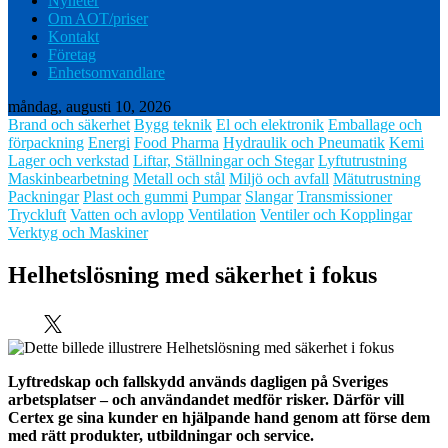
Nyheter
Om AOT/priser
Kontakt
Företag
Enhetsomvandlare
måndag, augusti 10, 2026
Brand och säkerhet
Bygg teknik
El och elektronik
Emballage och
förpackning
Energi
Food Pharma
Hydraulik och Pneumatik
Kemi
Lager och verkstad
Liftar, Ställningar och Stegar
Lyftutrustning
Maskinbearbetning
Metall och stål
Miljö och avfall
Mätutrustning
Packningar
Plast och gummi
Pumpar
Slangar
Transmissioner
Tryckluft
Vatten och avlopp
Ventilation
Ventiler och Kopplingar
Verktyg och Maskiner
Helhetslösning med säkerhet i fokus
Lyftredskap och fallskydd används dagligen på Sveriges
arbetsplatser – och användandet medför risker. Därför vill
Certex ge sina kunder en hjälpande hand genom att förse dem
med rätt produkter, utbildningar och service.