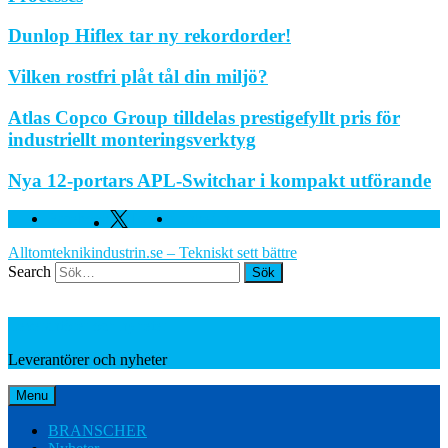
Dunlop Hiflex tar ny rekordorder!
Vilken rostfri plåt tål din miljö?
Atlas Copco Group tilldelas prestigefyllt pris för
industriellt monteringsverktyg
Nya 12-portars APL-Switchar i kompakt utförande
Facebook
Twitter
Linkedin
Alltomteknikindustrin.se – Tekniskt sett bättre
Search
Leverantörer och nyheter
Leverantörer och nyheter
Menu
BRANSCHER