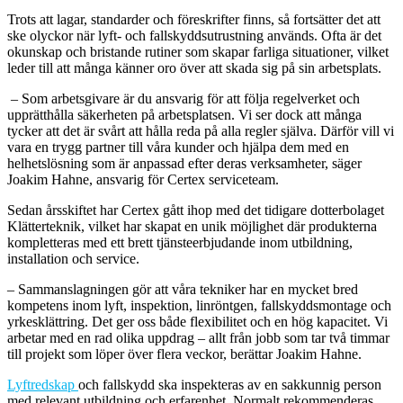
Trots att lagar, standarder och föreskrifter finns, så fortsätter det att
ske olyckor när lyft- och fallskyddsutrustning används. Ofta är det
okunskap och bristande rutiner som skapar farliga situationer, vilket
leder till att många känner oro över att skada sig på sin arbetsplats.
– Som arbetsgivare är du ansvarig för att följa regelverket och
upprätthålla säkerheten på arbetsplatsen. Vi ser dock att många
tycker att det är svårt att hålla reda på alla regler själva. Därför vill vi
vara en trygg partner till våra kunder och hjälpa dem med en
helhetslösning som är anpassad efter deras verksamheter, säger
Joakim Hahne, ansvarig för Certex serviceteam.
Sedan årsskiftet har Certex gått ihop med det tidigare dotterbolaget
Klätterteknik, vilket har skapat en unik möjlighet där produkterna
kompletteras med ett brett tjänsteerbjudande inom utbildning,
installation och service.
– Sammanslagningen gör att våra tekniker har en mycket bred
kompetens inom lyft, inspektion, linröntgen, fallskyddsmontage och
yrkesklättring. Det ger oss både flexibilitet och en hög kapacitet. Vi
arbetar med en rad olika uppdrag – allt från jobb som tar två timmar
till projekt som löper över flera veckor, berättar Joakim Hahne.
Lyftredskap
och fallskydd ska inspekteras av en sakkunnig person
med relevant utbildning och erfarenhet. Normalt rekommenderas