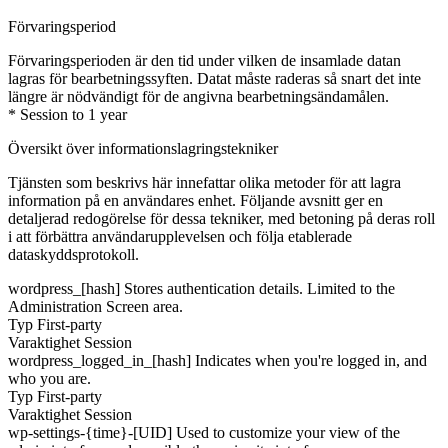
Förvaringsperiod
Förvaringsperioden är den tid under vilken de insamlade datan
lagras för bearbetningssyften. Datat måste raderas så snart det inte
längre är nödvändigt för de angivna bearbetningsändamålen.
* Session to 1 year
Översikt över informationslagringstekniker
Tjänsten som beskrivs här innefattar olika metoder för att lagra
information på en användares enhet. Följande avsnitt ger en
detaljerad redogörelse för dessa tekniker, med betoning på deras roll
i att förbättra användarupplevelsen och följa etablerade
dataskyddsprotokoll.
wordpress_[hash]
Stores authentication details. Limited to the
Administration Screen area.
Typ
First-party
Varaktighet
Session
wordpress_logged_in_[hash]
Indicates when you're logged in, and
who you are.
Typ
First-party
Varaktighet
Session
wp-settings-{time}-[UID]
Used to customize your view of the