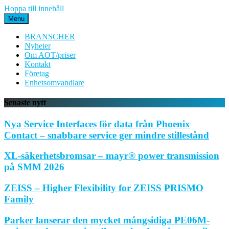
Hoppa till innehåll
Menu
BRANSCHER
Nyheter
Om AOT/priser
Kontakt
Företag
Enhetsomvandlare
Senaste nytt
Nya Service Interfaces för data från Phoenix
Contact – snabbare service ger mindre stillestånd
XL-säkerhetsbromsar – mayr® power transmission
på SMM 2026
ZEISS – Higher Flexibility for ZEISS PRISMO
Family
Parker lanserar den mycket mångsidiga PE06M-