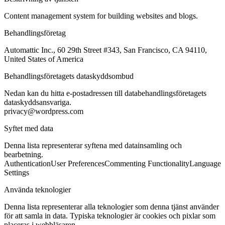
Content management system for building websites and blogs.
Behandlingsföretag
Automattic Inc., 60 29th Street #343, San Francisco, CA 94110,
United States of America
Behandlingsföretagets dataskyddsombud
Nedan kan du hitta e-postadressen till databehandlingsföretagets
dataskyddsansvariga.
privacy@wordpress.com
Syftet med data
Denna lista representerar syftena med datainsamling och
bearbetning.
Authentication
User Preferences
Commenting Functionality
Language
Settings
Använda teknologier
Denna lista representerar alla teknologier som denna tjänst använder
för att samla in data. Typiska teknologier är cookies och pixlar som
placeras i webbläsaren.