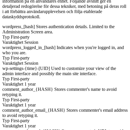
information på en användares enhet. Följande avsnitt ger en
detaljerad redogörelse för dessa tekniker, med betoning på deras roll
i att förbättra användarupplevelsen och följa etablerade
dataskyddsprotokoll.
wordpress_[hash]
Stores authentication details. Limited to the
Administration Screen area.
Typ
First-party
Varaktighet
Session
wordpress_logged_in_[hash]
Indicates when you're logged in, and
who you are.
Typ
First-party
Varaktighet
Session
wp-settings-{time}-[UID]
Used to customize your view of the
admin interface and possibly the main site interface.
Typ
First-party
Varaktighet
1 year
comment_author_{HASH}
Stores commenter's name to avoid
retyping it.
Typ
First-party
Varaktighet
1 year
comment_author_email_{HASH}
Stores commenter's email address
to avoid retyping it.
Typ
First-party
Varaktighet
1 year