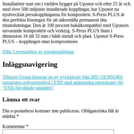
Installatörer runt om i världen bygger på Uponor och efter 25 år och
med över 500 miljoner installerade kopplingar, har Uponor nu
nyutvecklat presskopplingarna för kompositrör. S-Press PLUS är
den perfekta lösningen för att säkerställa permanent täta
röranslutningar. Den är 100 procent bakåtkompatibel med Uponors
nuvarande kompositrör och verktyg. S-Press PLUS finns i
dimension 16 till 32 mm i både metall och plast. Uponor S-Press
PLUS – kopplingen utan kompromisser.
Hitta Leverantörer av presskopplingar
Inläggsnavigering
Tillquist Group lanserar en ny tryckgivare från BD | SENSORS
ormgjutna polyuretanhjul i ESD med antistatiska egenskaper för
”ESD-Skyddade områden”
Lämna ett svar
Din e-postadress kommer inte publiceras.
Obligatoriska fält är
märkta
*
Kommentar
*