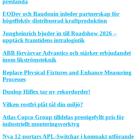
prestanda
EODev och Baudouin inleder partnerskap för
högeffektiv distribuerad kraftproduktion
Jungheinrich bjuder in till Roadshow 2026 –
upptäck framtidens intralogistik
ABB förvärvar Advantics och stärker erbjudandet
inom likströmsteknik
Replace Physical Fixtures and Enhance Measuring
Processes
Dunlop Hiflex tar ny rekordorder!
Vilken rostfri plåt tål din miljö?
Atlas Copco Group tilldelas prestigefyllt pris för
industriellt monteringsverktyg
Nya 12-portars APL-Switchar i kompakt utförande