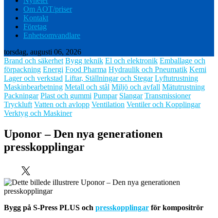
Nyheter
Om AOT/priser
Kontakt
Företag
Enhetsomvandlare
torsdag, augusti 06, 2026
Brand och säkerhet
Bygg teknik
El och elektronik
Emballage och
förpackning
Energi
Food Pharma
Hydraulik och Pneumatik
Kemi
Lager och verkstad
Liftar, Ställningar och Stegar
Lyftutrustning
Maskinbearbetning
Metall och stål
Miljö och avfall
Mätutrustning
Packningar
Plast och gummi
Pumpar
Slangar
Transmissioner
Tryckluft
Vatten och avlopp
Ventilation
Ventiler och Kopplingar
Verktyg och Maskiner
Uponor – Den nya generationen
presskopplingar
Bygg på S-Press PLUS och
presskopplingar
för kompositrör