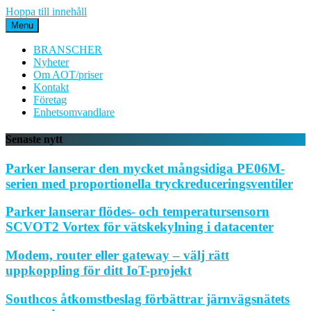
Hoppa till innehåll
Menu
BRANSCHER
Nyheter
Om AOT/priser
Kontakt
Företag
Enhetsomvandlare
Senaste nytt
Parker lanserar den mycket mångsidiga PE06M-
serien med proportionella tryckreduceringsventiler
Parker lanserar flödes- och temperatursensorn
SCVOT2 Vortex för vätskekylning i datacenter
Modem, router eller gateway – välj rätt
uppkoppling för ditt IoT-projekt
Southcos åtkomstbeslag förbättrar järnvägsnätets