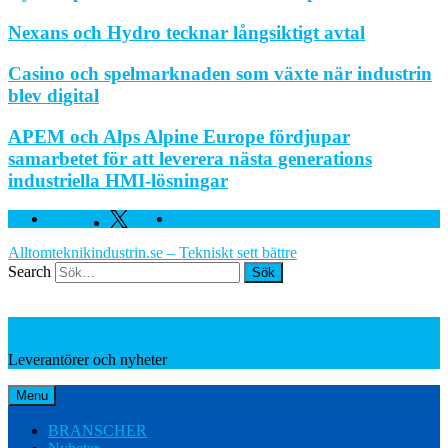
Nexans och Hydro tecknar långsiktigt avtal
Casino och spelmarknaden som växte när industrin
blev digital
APEM och Alps Alpine Europe fördjupar
samarbetet för att leverera nästa generations
industriella HMI-lösningar
Facebook
Twitter
Linkedin
Alltomteknikindustrin.se – Tekniskt sett bättre
Search
Leverantörer och nyheter
Leverantörer och nyheter
Menu
BRANSCHER