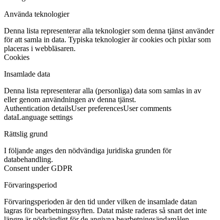
Använda teknologier
Denna lista representerar alla teknologier som denna tjänst använder
för att samla in data. Typiska teknologier är cookies och pixlar som
placeras i webbläsaren.
Cookies
Insamlade data
Denna lista representerar alla (personliga) data som samlas in av
eller genom användningen av denna tjänst.
Authentication details
User preferences
User comments
data
Language settings
Rättslig grund
I följande anges den nödvändiga juridiska grunden för
databehandling.
Consent under GDPR
Förvaringsperiod
Förvaringsperioden är den tid under vilken de insamlade datan
lagras för bearbetningssyften. Datat måste raderas så snart det inte
längre är nödvändigt för de angivna bearbetningsändamålen.