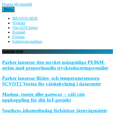
Hoppa till innehåll
Menu
BRANSCHER
Nyheter
Om AOT/priser
Kontakt
Företag
Enhetsomvandlare
Senaste nytt
Parker lanserar den mycket mångsidiga PE06M-
serien med proportionella tryckreduceringsventiler
Parker lanserar flödes- och temperatursensorn
SCVOT2 Vortex för vätskekylning i datacenter
Modem, router eller gateway – välj rätt
uppkoppling för ditt IoT-projekt
Southcos åtkomstbeslag förbättrar järnvägsnätets