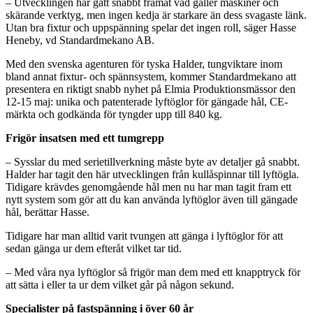
– Utvecklingen har gått snabbt framåt vad gäller maskiner och
skärande verktyg, men ingen kedja är starkare än dess svagaste länk.
Utan bra fixtur och uppspänning spelar det ingen roll, säger Hasse
Heneby, vd Standardmekano AB.
Med den svenska agenturen för tyska Halder, tungviktare inom
bland annat fixtur- och spännsystem, kommer Standardmekano att
presentera en riktigt snabb nyhet på Elmia Produktionsmässor den
12-15 maj: unika och patenterade lyftöglor för gängade hål, CE-
märkta och godkända för tyngder upp till 840 kg.
Frigör insatsen med ett tumgrepp
– Sysslar du med serietillverkning måste byte av detaljer gå snabbt.
Halder har tagit den här utvecklingen från kullåspinnar till lyftögla.
Tidigare krävdes genomgående hål men nu har man tagit fram ett
nytt system som gör att du kan använda lyftöglor även till gängade
hål, berättar Hasse.
Tidigare har man alltid varit tvungen att gänga i lyftöglor för att
sedan gänga ur dem efteråt vilket tar tid.
– Med våra nya lyftöglor så frigör man dem med ett knapptryck för
att sätta i eller ta ur dem vilket går på någon sekund.
Specialister på fastspänning i över 60 år