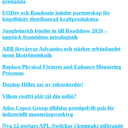
prestanda
EODev och Baudouin inleder partnerskap för
högeffektiv distribuerad kraftproduktion
Jungheinrich bjuder in till Roadshow 2026 –
upptäck framtidens intralogistik
ABB förvärvar Advantics och stärker erbjudandet
inom likströmsteknik
Replace Physical Fixtures and Enhance Measuring
Processes
Dunlop Hiflex tar ny rekordorder!
Vilken rostfri plåt tål din miljö?
Atlas Copco Group tilldelas prestigefyllt pris för
industriellt monteringsverktyg
Nya 12-portars APL-Switchar i kompakt utförande