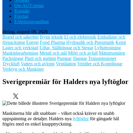
Nyheter
Om AOT/priser
Kontakt
Företag
Enhetsomvandlare
lördag, augusti 08, 2026
Brand och säkerhet
Bygg teknik
El och elektronik
Emballage och
förpackning
Energi
Food Pharma
Hydraulik och Pneumatik
Kemi
Lager och verkstad
Liftar, Ställningar och Stegar
Lyftutrustning
Maskinbearbetning
Metall och stål
Miljö och avfall
Mätutrustning
Packningar
Plast och gummi
Pumpar
Slangar
Transmissioner
Tryckluft
Vatten och avlopp
Ventilation
Ventiler och Kopplingar
Verktyg och Maskiner
Sverigepremiär för Halders nya lyftöglor
Maskinerna blir allt snabbare – vilket också kräver en snabb
uppspänning av detaljer. Halders nya
lyftöglor
för gängade hål
frigörs med en enkel knapptryckning.