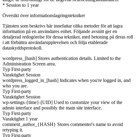
* Session to 1 year
Översikt över informationslagringstekniker
Tjänsten som beskrivs här innefattar olika metoder för att lagra
information på en användares enhet. Följande avsnitt ger en
detaljerad redogörelse för dessa tekniker, med betoning på deras roll
i att förbättra användarupplevelsen och följa etablerade
dataskyddsprotokoll.
wordpress_[hash]
Stores authentication details. Limited to the
Administration Screen area.
Typ
First-party
Varaktighet
Session
wordpress_logged_in_[hash]
Indicates when you're logged in, and
who you are.
Typ
First-party
Varaktighet
Session
wp-settings-{time}-[UID]
Used to customize your view of the
admin interface and possibly the main site interface.
Typ
First-party
Varaktighet
1 year
comment_author_{HASH}
Stores commenter's name to avoid
retyping it.
Typ
First-party