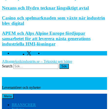
Nexans och Hydro tecknar långsiktigt avtal
Casino och spelmarknaden som växte när industrin
blev digital
APEM och Alps Alpine Europe fördjupar
samarbetet för att leverera nästa generations
industriella HMI-lösningar
Facebook
Twitter
Linkedin
Alltomteknikindustrin.se – Tekniskt sett bättre
Search
Leverantörer och nyheter
Leverantörer och nyheter
Menu
BRANSCHER