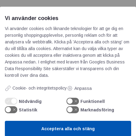
Vi använder cookies
Vi använder cookies och liknande teknologier för att ge dig en
personlig shoppingupplevelse, personlig reklam och för att
AOTI
analysera vår webbtrafik. Klicka på 'Acceptera alla och stäng' om
du vill tillåta alla cookies. Alternativt kan du välja vilka typer av
cookies du vill acceptera eller inaktivera genom att klicka på
Om oss
Anpassa nedan. I enlighet med kraven från
Googles Business
Priser
Data Responsibility Site
säkerställer vi transparens och din
Kontakt
kontroll över dina data.
GDPR
Cookie- och integritetspolicy
Anpassa
Kunskapscentrum
Nödvändig
Funktionell
Statistik
Marknadsföring
SIFU
Chalmers Industriteknik
Acceptera alla och stäng