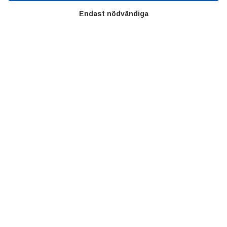
Värt att besöka
Endast nödvändiga
Altomteknik
Altombyen
Handelsförbund
Teknikföretagen
Sveriges Ingenjörer
Copyright © 2022 Alltomteknikindustrin.se - Alla rättigheter
förbehållna
Integritetspolicy