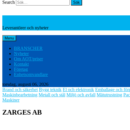
Search
Leverantörer och nyheter
Leverantörer och nyheter
Menu
BRANSCHER
Nyheter
Om AOT/priser
Kontakt
Företag
Enhetsomvandlare
torsdag, augusti 06, 2026
Brand och säkerhet
Bygg teknik
El och elektronik
Emballage och för
Maskinbearbetning
Metall och stål
Miljö och avfall
Mätutrustning
Pac
Maskiner
ZARGES AB