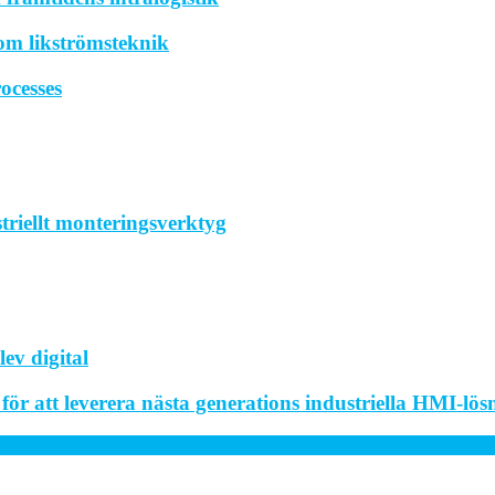
om likströmsteknik
ocesses
striellt monteringsverktyg
ev digital
r att leverera nästa generations industriella HMI-lös