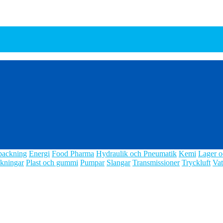
packning
Energi
Food Pharma
Hydraulik och Pneumatik
Kemi
Lager o
kningar
Plast och gummi
Pumpar
Slangar
Transmissioner
Tryckluft
Vat