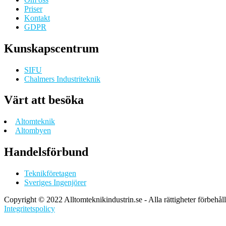
Priser
Kontakt
GDPR
Kunskapscentrum
SIFU
Chalmers Industriteknik
Värt att besöka
Altomteknik
Altombyen
Handelsförbund
Teknikföretagen
Sveriges Ingenjörer
Copyright © 2022 Alltomteknikindustrin.se - Alla rättigheter förbehål
Integritetspolicy