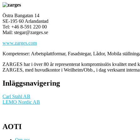
Östra Bangatan 14
SE-195 60 Arlandastad
Tel: +46 8-591 220 00
Mail: stegar@zarges.se
www.zarges.com
Kompetenser: Arbetsplattformar, Fasadstegar, Lådor, Mobila ställningar
ZARGES har i över 80 år representerat kompromisslös kvalitet med kon
ZARGES, med huvudkontor i Weilheim/Obb., i dag verksamt internati
Inläggsnavigering
Carl Stahl AB
LEMO Nordic AB
AOTI
Om oss