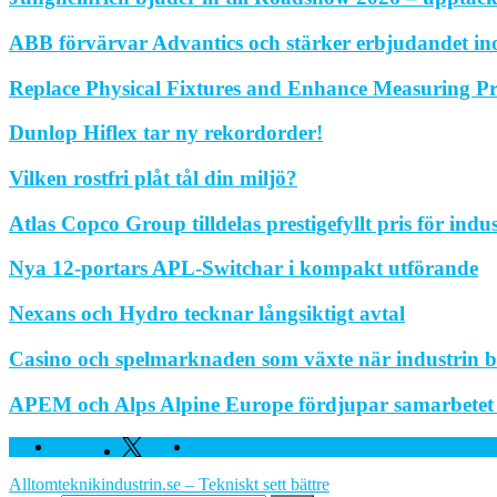
ABB förvärvar Advantics och stärker erbjudandet in
Replace Physical Fixtures and Enhance Measuring Pr
Dunlop Hiflex tar ny rekordorder!
Vilken rostfri plåt tål din miljö?
Atlas Copco Group tilldelas prestigefyllt pris för indu
Nya 12-portars APL-Switchar i kompakt utförande
Nexans och Hydro tecknar långsiktigt avtal
Casino och spelmarknaden som växte när industrin bl
APEM och Alps Alpine Europe fördjupar samarbetet fö
Facebook
Twitter
Linkedin
Alltomteknikindustrin.se – Tekniskt sett bättre