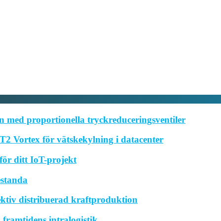
 med proportionella tryckreduceringsventiler
2 Vortex för vätskekylning i datacenter
ör ditt IoT-projekt
estanda
ktiv distribuerad kraftproduktion
framtidens intralogistik