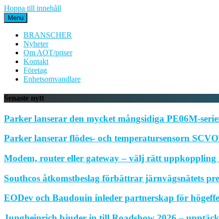
Hoppa till innehåll
Menu
BRANSCHER
Nyheter
Om AOT/priser
Kontakt
Företag
Enhetsomvandlare
Senaste nytt
Parker lanserar den mycket mångsidiga PE06M-serien
Parker lanserar flödes- och temperatursensorn SCVOT
Modem, router eller gateway – välj rätt uppkoppling f
Southcos åtkomstbeslag förbättrar järnvägsnätets pr
EODev och Baudouin inleder partnerskap för högeffe
Jungheinrich bjuder in till Roadshow 2026 – upptäck 