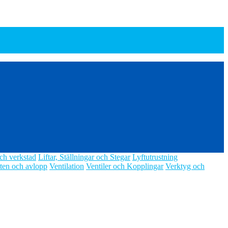
ch verkstad
Liftar, Ställningar och Stegar
Lyftutrustning
ten och avlopp
Ventilation
Ventiler och Kopplingar
Verktyg och