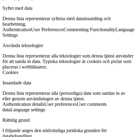
Syftet med data
Denna lista representerar syftena med datainsamling och
bearbetning.
Authentication
User Preferences
Commenting Functionality
Language
Settings
Använda teknologier
Denna lista representerar alla teknologier som denna tjänst använder
för att samla in data. Typiska teknologier är cookies och pixlar som
placeras i webbläsaren.
Cookies
Insamlade data
Denna lista representerar alla (personliga) data som samlas in av
eller genom användningen av denna tjänst.
Authentication details
User preferences
User comments
data
Language settings
Rättslig grund
I följande anges den nödvändiga juridiska grunden för
databehandling.