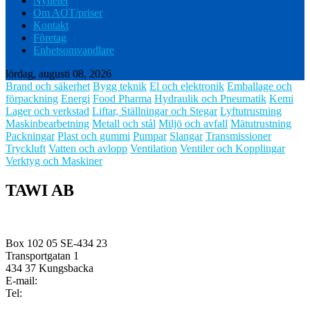
Nyheter
Om AOT/priser
Kontakt
Företag
Enhetsomvandlare
lördag, augusti 08, 2026
Brand och säkerhet
Bygg teknik
El och elektronik
Emballage och
förpackning
Energi
Food Pharma
Hydraulik och Pneumatik
Kemi
Lager och verkstad
Liftar, Ställningar och Stegar
Lyftutrustning
Maskinbearbetning
Metall och stål
Miljö och avfall
Mätutrustning
Packningar
Plast och gummi
Pumpar
Slangar
Transmissioner
Tryckluft
Vatten och avlopp
Ventilation
Ventiler och Kopplingar
Verktyg och Maskiner
TAWI AB
Box 102 05 SE-434 23
Transportgatan 1
434 37 Kungsbacka
E-mail:
Tel: