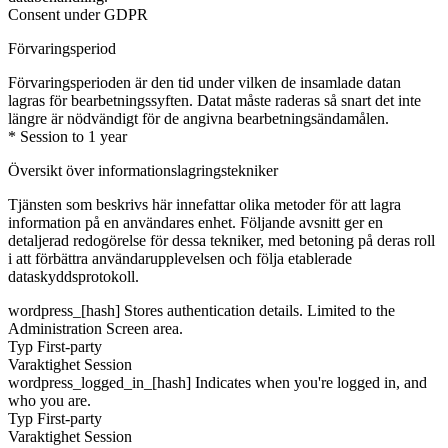
Consent under GDPR
Förvaringsperiod
Förvaringsperioden är den tid under vilken de insamlade datan
lagras för bearbetningssyften. Datat måste raderas så snart det inte
längre är nödvändigt för de angivna bearbetningsändamålen.
* Session to 1 year
Översikt över informationslagringstekniker
Tjänsten som beskrivs här innefattar olika metoder för att lagra
information på en användares enhet. Följande avsnitt ger en
detaljerad redogörelse för dessa tekniker, med betoning på deras roll
i att förbättra användarupplevelsen och följa etablerade
dataskyddsprotokoll.
wordpress_[hash]
Stores authentication details. Limited to the
Administration Screen area.
Typ
First-party
Varaktighet
Session
wordpress_logged_in_[hash]
Indicates when you're logged in, and
who you are.
Typ
First-party
Varaktighet
Session