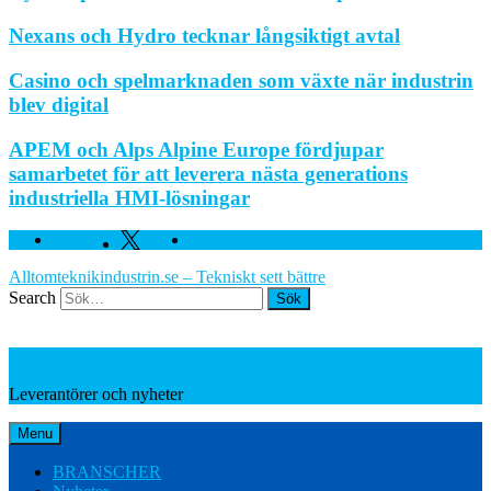
Nexans och Hydro tecknar långsiktigt avtal
Casino och spelmarknaden som växte när industrin
blev digital
APEM och Alps Alpine Europe fördjupar
samarbetet för att leverera nästa generations
industriella HMI-lösningar
Facebook
Twitter
Linkedin
Alltomteknikindustrin.se – Tekniskt sett bättre
Search
Leverantörer och nyheter
Leverantörer och nyheter
Menu
BRANSCHER