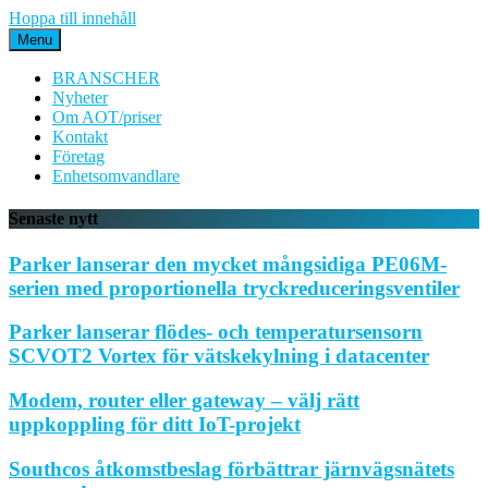
Hoppa till innehåll
Menu
BRANSCHER
Nyheter
Om AOT/priser
Kontakt
Företag
Enhetsomvandlare
Senaste nytt
Parker lanserar den mycket mångsidiga PE06M-
serien med proportionella tryckreduceringsventiler
Parker lanserar flödes- och temperatursensorn
SCVOT2 Vortex för vätskekylning i datacenter
Modem, router eller gateway – välj rätt
uppkoppling för ditt IoT-projekt
Southcos åtkomstbeslag förbättrar järnvägsnätets