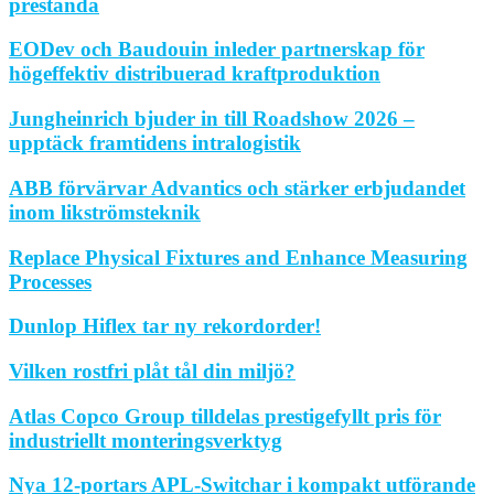
prestanda
EODev och Baudouin inleder partnerskap för
högeffektiv distribuerad kraftproduktion
Jungheinrich bjuder in till Roadshow 2026 –
upptäck framtidens intralogistik
ABB förvärvar Advantics och stärker erbjudandet
inom likströmsteknik
Replace Physical Fixtures and Enhance Measuring
Processes
Dunlop Hiflex tar ny rekordorder!
Vilken rostfri plåt tål din miljö?
Atlas Copco Group tilldelas prestigefyllt pris för
industriellt monteringsverktyg
Nya 12-portars APL-Switchar i kompakt utförande