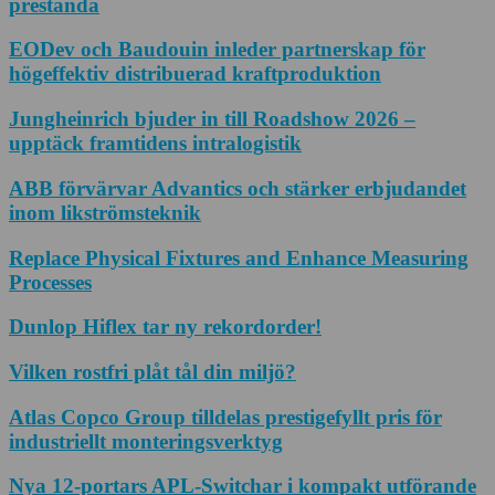
prestanda
EODev och Baudouin inleder partnerskap för
högeffektiv distribuerad kraftproduktion
Jungheinrich bjuder in till Roadshow 2026 –
upptäck framtidens intralogistik
ABB förvärvar Advantics och stärker erbjudandet
inom likströmsteknik
Replace Physical Fixtures and Enhance Measuring
Processes
Dunlop Hiflex tar ny rekordorder!
Vilken rostfri plåt tål din miljö?
Atlas Copco Group tilldelas prestigefyllt pris för
industriellt monteringsverktyg
Nya 12-portars APL-Switchar i kompakt utförande