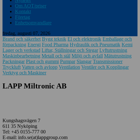
Nyheter
Om AOT/priser
Kontakt
Företag
Enhetsomvandlare
fredag, augusti 07, 2026
Brand och säkerhet
Bygg teknik
El och elektronik
Emballage och
förpackning
Energi
Food Pharma
Hydraulik och Pneumatik
Kemi
Lager och verkstad
Liftar, Ställningar och Stegar
Lyftutrustning
Maskinbearbetning
Metall och stål
Miljö och avfall
Mätutrustning
Packningar
Plast och gummi
Pumpar
Slangar
Transmissioner
Tryckluft
Vatten och avlopp
Ventilation
Ventiler och Kopplingar
Verktyg och Maskiner
LAPP Miltronic AB
Kungshagsvägen 7
611 35 Nyköping
Tel: +45 0155-777 00
E-mail: info.se(at)lappgroup.com