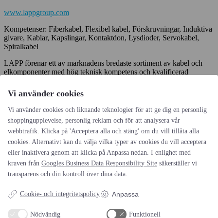
www.lappgroup.com
Kompetenser: Fiberkabel, Flexibel kabel, Förskruvningar, Induktiva
givare, Kablar, Kapslingar, Kontaktdon, Lysdioder, Servokabel,
Spiralkabel
LAPP förenar ett av marknadens bredaste sortiment av kabel och
elkomponenter med hög teknisk kompetens och kvalificerad
rådgivning.
Vi använder cookies
Välkommen att kontakta oss!
Vi använder cookies och liknande teknologier för att ge dig en personlig
Inläggsnavigering
shoppingupplevelse, personlig reklam och för att analysera vår
webbtrafik. Klicka på 'Acceptera alla och stäng' om du vill tillåta alla
Siemens Digital Industries Software
cookies. Alternativt kan du välja vilka typer av cookies du vill acceptera
TAWI AB
eller inaktivera genom att klicka på Anpassa nedan. I enlighet med
kraven från
Googles Business Data Responsibility Site
säkerställer vi
transparens och din kontroll över dina data.
AOTI
Cookie- och integritetspolicy
Anpassa
Om oss
Nödvändig
Funktionell
Priser