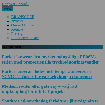
Hoppa till innehåll
Menu
BRANSCHER
Nyheter
Om AOT/priser
Kontakt
Företag
Enhetsomvandlare
Senaste nytt
Parker lanserar den mycket mångsidiga PE06M-
serien med proportionella tryckreduceringsventiler
Parker lanserar flödes- och temperatursensorn
SCVOT2 Vortex för vätskekylning i datacenter
Modem, router eller gateway – välj rätt
uppkoppling för ditt IoT-projekt
Southcos åtkomstbeslag förbättrar järnvägsnätets