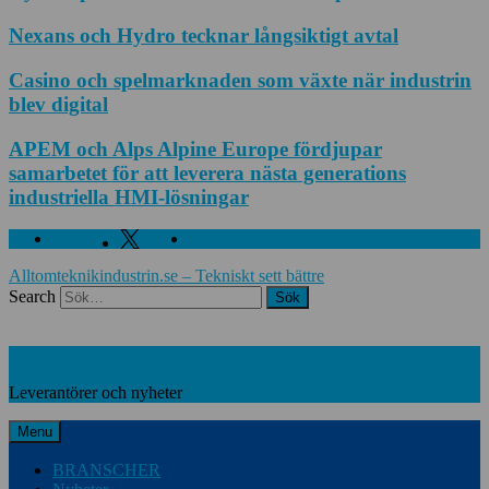
Nexans och Hydro tecknar långsiktigt avtal
Casino och spelmarknaden som växte när industrin
blev digital
APEM och Alps Alpine Europe fördjupar
samarbetet för att leverera nästa generations
industriella HMI-lösningar
Facebook
Twitter
Linkedin
Alltomteknikindustrin.se – Tekniskt sett bättre
Search
Leverantörer och nyheter
Leverantörer och nyheter
Menu
BRANSCHER