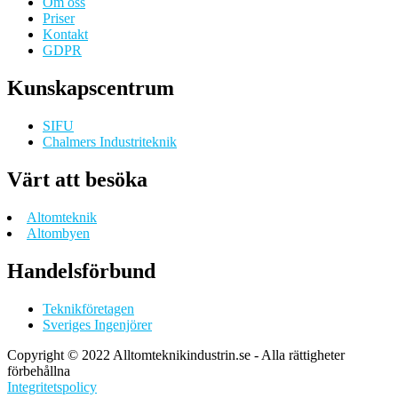
Om oss
och
Priser
AI
Kontakt
GDPR
Kunskapscentrum
SIFU
Chalmers Industriteknik
Värt att besöka
Altomteknik
Altombyen
Handelsförbund
Teknikföretagen
Sveriges Ingenjörer
Copyright © 2022 Alltomteknikindustrin.se - Alla rättigheter
förbehållna
Integritetspolicy