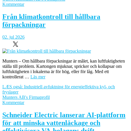
om
Kommentar
Är
dina
Från klimatkontroll till hållbara
kylaggregat
förpackningar
redo
för
de
02. jul 2026
nya
F-
gaskraven?
Munters – Om hållbara förpackningar är målet, kan luftfuktigheten
ställa till problem. Kartongen mjuknar, spricker och kollapsar om
luftfuktigheten i lokalerna är för hög, eller för låg. Med ett
kontrollerat …
Läs mer
LÆS også: Industriell avfuktning för energieffektiva kyl- och
fryslager
Munters AB's Firmaprofil
om
Kommentar
Från
klimatkontroll
Schneider Electric lanserar AI-plattform
till
för att minska vattenläckage och
hållbara
förpackningar
effektivisera VA-bolagens drift