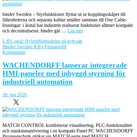
och
effektivisera
binder Sweden – Styrfunktioner flyttar ut ur kopplingsskåpet till
VA-
fältenheterna och separata kablar smälter samman till One Cable-
bolagens
lösningar: i åratal har industrin realiserat funktioner alltmer kompakt
drift
och decentraliserat. binder går …
Läs mer
LÆS også: Hybridförbindelse på nytt sätt
Binder Sweden KB's Firmaprofil
om
Kommentar
Funktionen
flyttar
WACHENDORFF lanserar integrerade
ut
HMI-paneler med inbyggd styrning för
på
ytan:
industriell automation
binder
trycker
30. jun 2026
elektronik
direkt
på
produkten
MATCH CONTROL kombinerar visualisering, PLC-funktionalitet
och maskinmanövrering i en kompakt Panel PC WACHENDORFF
Prozesstechnik utökar sin MATCH-serie med MATCH