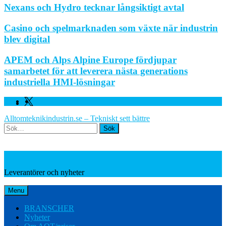
Nexans och Hydro tecknar långsiktigt avtal
Casino och spelmarknaden som växte när industrin
blev digital
APEM och Alps Alpine Europe fördjupar
samarbetet för att leverera nästa generations
industriella HMI-lösningar
Facebook
Linkedin
Twitter
Alltomteknikindustrin.se – Tekniskt sett bättre
Search
Leverantörer och nyheter
Leverantörer och nyheter
Menu
BRANSCHER
Nyheter