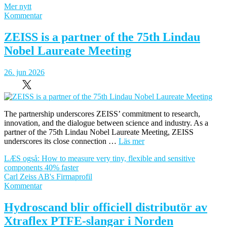
Mer nytt
om
Kommentar
Nya
kompakta
ZEISS is a partner of the 75th Lindau
bandgrävmaskinen
Nobel Laureate Meeting
Cat
319
26. jun 2026
The partnership underscores ZEISS’ commitment to research,
innovation, and the dialogue between science and industry. As a
partner of the 75th Lindau Nobel Laureate Meeting, ZEISS
underscores its close connection …
Läs mer
LÆS også: How to measure very tiny, flexible and sensitive
components 40% faster
Carl Zeiss AB's Firmaprofil
om
Kommentar
ZEISS
is
Hydroscand blir officiell distributör av
a
Xtraflex PTFE-slangar i Norden
partner