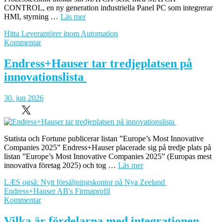
CONTROL, en ny generation industriella Panel PC som integrerar
HMI, styrning …
Läs mer
Hitta Leverantörer inom Automation
om
Kommentar
WACHENDORFF
lanserar
Endress+Hauser tar tredjeplatsen på
integrerade
innovationslista
HMI-
paneler
med
30. jun 2026
inbyggd
styrning
för
industriell
Statista och Fortune publicerar listan ”Europe’s Most Innovative
automation
Companies 2025” Endress+Hauser placerade sig på tredje plats på
listan ”Europe’s Most Innovative Companies 2025” (Europas mest
innovativa företag 2025) och tog …
Läs mer
LÆS også: Nytt försäljningskontor på Nya Zeeland
Endress+Hauser AB's Firmaprofil
om
Kommentar
Endress+Hauser
tar
Vilka är fördelarna med integrationen