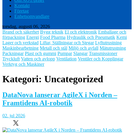
Om AOT/priser
Kontakt
Företag
Enhetsomvandlare
torsdag, augusti 06, 2026
Brand och säkerhet
Bygg teknik
El och elektronik
Emballage och
förpackning
Energi
Food Pharma
Hydraulik och Pneumatik
Kemi
Lager och verkstad
Liftar, Ställningar och Stegar
Lyftutrustning
Maskinbearbetning
Metall och stål
Miljö och avfall
Mätutrustning
Packningar
Plast och gummi
Pumpar
Slangar
Transmissioner
Tryckluft
Vatten och avlopp
Ventilation
Ventiler och Kopplingar
Verktyg och Maskiner
Kategori:
Uncategorized
DataNova lanserar AgileX i Norden –
Framtidens AI-robotik
02. jul 2026