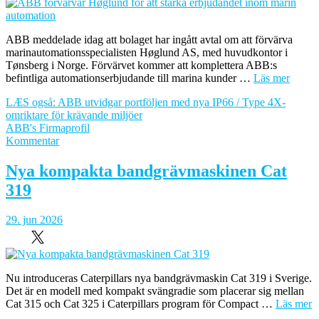
LGV:er?
ABB meddelade idag att bolaget har ingått avtal om att förvärva
marinautomationsspecialisten Høglund AS, med huvudkontor i
Tønsberg i Norge. Förvärvet kommer att komplettera ABB:s
befintliga automationserbjudande till marina kunder …
Läs mer
LÆS også: ABB utvidgar portföljen med nya IP66 / Type 4X-
omriktare för krävande miljöer
ABB's Firmaprofil
om
Kommentar
ABB
förvärvar
Nya kompakta bandgrävmaskinen Cat
Høglund
319
för
att
stärka
29. jun 2026
erbjudandet
inom
marin
automation
Nu introduceras Caterpillars nya bandgrävmaskin Cat 319 i Sverige.
Det är en modell med kompakt svängradie som placerar sig mellan
Cat 315 och Cat 325 i Caterpillars program för Compact …
Läs mer