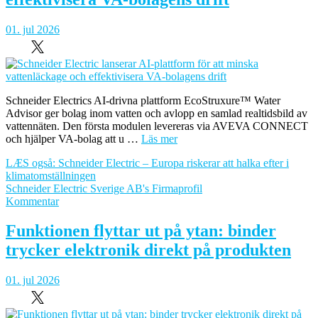
01. jul 2026
Schneider Electrics AI-drivna plattform EcoStruxure™ Water
Advisor ger bolag inom vatten och avlopp en samlad realtidsbild av
vattennäten. Den första modulen levereras via AVEVA CONNECT
och hjälper VA-bolag att u …
Läs mer
LÆS også: Schneider Electric – Europa riskerar att halka efter i
klimatomställningen
Schneider Electric Sverige AB's Firmaprofil
om
Kommentar
Schneider
Electric
Funktionen flyttar ut på ytan: binder
lanserar
trycker elektronik direkt på produkten
AI-
plattform
för
01. jul 2026
att
minska
vattenläckage