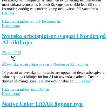
För många samfälligheter är vatten en av de viktigaste men också
mest sårbara resurserna. Ett dolt läckage kan snabbt leda till stora
kostnader, onödig vattenförbrukning och i värsta fall vattenbrist …
Läs mer
Hitta Leverantörer av IoT lösningar här
om
Kommentar
Smart
vattenövervakning
Svenska arbetsplatser svagast i Norden på
ger
AI-riktlinjer
bättre
kontroll
–
25. jun 2026
och
färre
läckage
14 procent av svenska kontorsarbetare uppger att deras arbetsgivare
saknar tydliga riktlinjer för hur AI får användas i arbetet. Det är
dubbelt så många som i Finland och innebär att …
Läs mer
Hitta Leverantörer inom AI här
om
Kommentar
Svenska
arbetsplatser
Native Color LiDAR öppnar nya
svagast