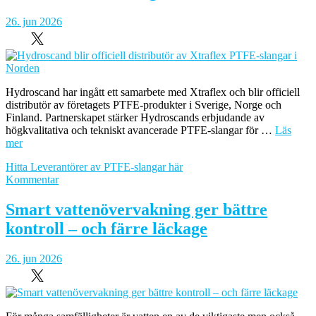
of
the
26. jun 2026
75th
Lindau
Nobel
Laureate
Meeting
Hydroscand har ingått ett samarbete med Xtraflex och blir officiell
distributör av företagets PTFE-produkter i Sverige, Norge och
Finland. Partnerskapet stärker Hydroscands erbjudande av
högkvalitativa och tekniskt avancerade PTFE-slangar för …
Läs
mer
Hitta Leverantörer av PTFE-slangar här
om
Kommentar
Hydroscand
blir
Smart vattenövervakning ger bättre
officiell
kontroll – och färre läckage
distributör
av
Xtraflex
26. jun 2026
PTFE-
slangar
i
Norden