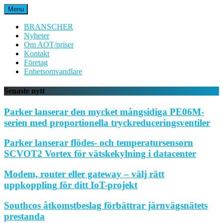
Hoppa
Menu
till
innehåll
BRANSCHER
Nyheter
Om AOT/priser
Kontakt
Företag
Enhetsomvandlare
Senaste nytt
Parker lanserar den mycket mångsidiga PE06M-
serien med proportionella tryckreduceringsventiler
Parker lanserar flödes- och temperatursensorn
SCVOT2 Vortex för vätskekylning i datacenter
Modem, router eller gateway – välj rätt
uppkoppling för ditt IoT-projekt
Southcos åtkomstbeslag förbättrar järnvägsnätets
prestanda