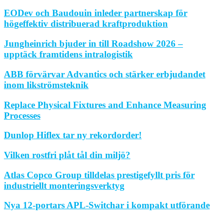
EODev och Baudouin inleder partnerskap för
högeffektiv distribuerad kraftproduktion
Jungheinrich bjuder in till Roadshow 2026 –
upptäck framtidens intralogistik
ABB förvärvar Advantics och stärker erbjudandet
inom likströmsteknik
Replace Physical Fixtures and Enhance Measuring
Processes
Dunlop Hiflex tar ny rekordorder!
Vilken rostfri plåt tål din miljö?
Atlas Copco Group tilldelas prestigefyllt pris för
industriellt monteringsverktyg
Nya 12-portars APL-Switchar i kompakt utförande