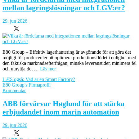
tredjeplatsen
mellan lagringslösningar och LGV:er?
på
innovationslista
29. jun 2026
E80 Group – Effektiv lagerhantering är avgörande för att göra det
möjligt för producenter att optimera produktionsflödet i enlighet med
den faktiska marknadsefterfrågan, minska leveranstider, minimera fel
och utnyttja det …
Läs mer
LÆS også: Vad är en Smart Factory?
E80 Group's Firmaprofil
om
Kommentar
Vilka
är
ABB förvärvar Høglund för att stärka
fördelarna
erbjudandet inom marin automation
med
integrationen
mellan
29. jun 2026
lagringslösningar
och