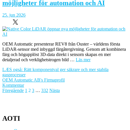
möjligheter för automation och AI
i
Norden
på
25. jun 2026
AI-
riktlinjer
OEM Automatic presenterar REV8 från Ouster – världens första
LiDAR-sensor med inbyggd färgåtergivning. Genom att kombinera
färg och högupplöst 3D-data direkt i sensorn skapas en mer
detaljerad och verklighetstrogen bild …
Läs mer
LÆS også: Rätt komponentval ger säkrare och mer stabila
gasprocesser
OEM Automatic AB's Firmaprofil
om
Kommentar
Sidnumrering
Native
Föregående
1
2
3
…
332
Nästa
Color
för
LiDAR
inlägg
öppnar
nya
möjligheter
AOTI
för
automation