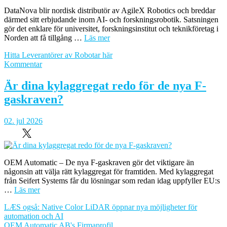
DataNova blir nordisk distributör av AgileX Robotics och breddar
därmed sitt erbjudande inom AI- och forskningsrobotik. Satsningen
gör det enklare för universitet, forskningsinstitut och teknikföretag i
Norden att få tillgång …
Läs mer
Hitta Leverantörer av Robotar här
om
Kommentar
DataNova
lanserar
Är dina kylaggregat redo för de nya F-
AgileX
gaskraven?
i
Norden
–
02. jul 2026
Framtidens
AI-
robotik
OEM Automatic – De nya F-gaskraven gör det viktigare än
någonsin att välja rätt kylaggregat för framtiden. Med kylaggregat
från Seifert Systems får du lösningar som redan idag uppfyller EU:s
…
Läs mer
LÆS også: Native Color LiDAR öppnar nya möjligheter för
automation och AI
OEM Automatic AB's Firmaprofil