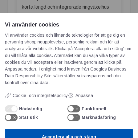
korta längd och integrerade ringväxelhus
ger de konstruktörer möjlighet att skapa
mer kompakta och effektiva lösningar.
Vi använder cookies
Två varianter för olika behov
Vi använder cookies och liknande teknologier för att ge dig en
personlig shoppingupplevelse, personlig reklam och för att
GV-serien
är en klassisk
planetväxel
i
analysera vår webbtrafik. Klicka på 'Acceptera alla och stäng' om
tvåstegsutförande.
du vill tillåta alla cookies. Alternativt kan du välja vilka typer av
GVR-serien
är en vinkelväxel
cookies du vill acceptera eller inaktivera genom att klicka på
Anpassa nedan. I enlighet med kraven från
Googles Business
(planetväxel med vinkelväxling), vilket
Data Responsibility Site
säkerställer vi transparens och din
möjliggör ett flexibelt montage i trånga
kontroll över dina data.
utrymmen.
Cookie- och integritetspolicy
Anpassa
Båda serierna finns i storlekarna 098, 130
Nödvändig
Funktionell
och 165, med utväxlingarna 22,5 och
Statistik
Marknadsföring
31,5:1 som standard.
Fördelar med GV/GVR-serien
Acceptera alla och stäng