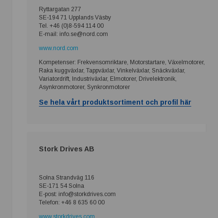
Ryttargatan 277
SE-194 71 Upplands Väsby
Tel. +46 (0)8-594 114 00
E-mail: info.se@nord.com
www.nord.com
Kompetenser: Frekvensomriktare, Motorstartare, Växelmotorer,
Raka kuggväxlar, Tappväxlar, Vinkelväxlar, Snäckväxlar,
Variatordrift, Industriväxlar, Elmotorer, Drivelektronik,
Asynkronmotorer, Synkronmotorer
Se hela vårt produktsortiment och profil här
Stork Drives AB
Solna Strandväg 116
SE-171 54 Solna
E-post: info@storkdrives.com
Telefon: +46 8 635 60 00
www.storkdrives.com