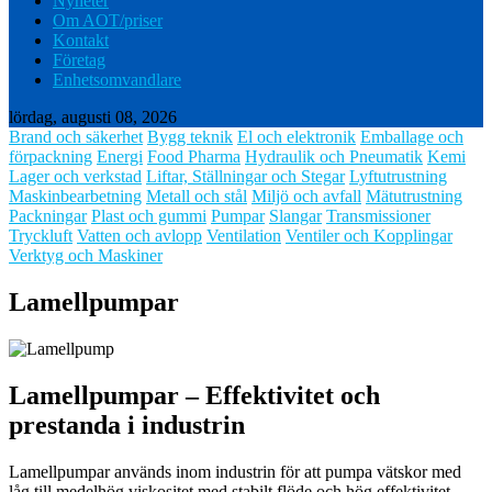
Nyheter
Om AOT/priser
Kontakt
Företag
Enhetsomvandlare
lördag, augusti 08, 2026
Brand och säkerhet
Bygg teknik
El och elektronik
Emballage och
förpackning
Energi
Food Pharma
Hydraulik och Pneumatik
Kemi
Lager och verkstad
Liftar, Ställningar och Stegar
Lyftutrustning
Maskinbearbetning
Metall och stål
Miljö och avfall
Mätutrustning
Packningar
Plast och gummi
Pumpar
Slangar
Transmissioner
Tryckluft
Vatten och avlopp
Ventilation
Ventiler och Kopplingar
Verktyg och Maskiner
Lamellpumpar
Lamellpumpar – Effektivitet och
prestanda i industrin
Lamellpumpar används inom industrin för att pumpa vätskor med
låg till medelhög viskositet med stabilt flöde och hög effektivitet.