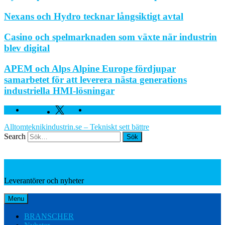
Nexans och Hydro tecknar långsiktigt avtal
Casino och spelmarknaden som växte när industrin
blev digital
APEM och Alps Alpine Europe fördjupar
samarbetet för att leverera nästa generations
industriella HMI-lösningar
Facebook
Twitter
Linkedin
Alltomteknikindustrin.se – Tekniskt sett bättre
Search
Leverantörer och nyheter
Leverantörer och nyheter
Menu
BRANSCHER