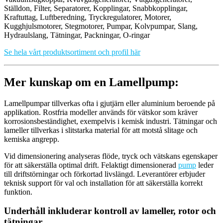
Ställdon, Filter, Separatorer, Kopplingar, Snabbkopplingar,
Kraftuttag, Luftberedning, Tryckregulatorer, Motorer,
Kugghjulsmotorer, Stegmotorer, Pumpar, Kolvpumpar, Slang,
Hydraulslang, Tätningar, Packningar, O-ringar
Se hela vårt produktsortiment och profil här
Mer kunskap om en Lamellpump:
Lamellpumpar tillverkas ofta i gjutjärn eller aluminium beroende på
applikation. Rostfria modeller används för vätskor som kräver
korrosionsbeständighet, exempelvis i kemisk industri. Tätningar och
lameller tillverkas i slitstarka material för att motstå slitage och
kemiska angrepp.
Vid dimensionering analyseras flöde, tryck och vätskans egenskaper
för att säkerställa optimal drift. Felaktigt dimensionerad
pump
leder
till driftstörningar och förkortad livslängd. Leverantörer erbjuder
teknisk support för val och installation för att säkerställa korrekt
funktion.
Underhåll inkluderar kontroll av lameller, rotor och
tätningar