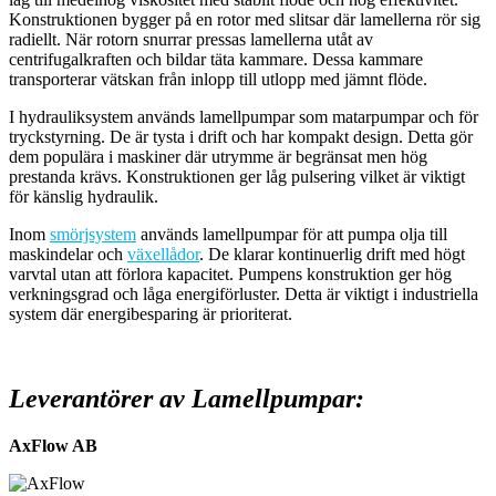
Konstruktionen bygger på en rotor med slitsar där lamellerna rör sig
radiellt. När rotorn snurrar pressas lamellerna utåt av
centrifugalkraften och bildar täta kammare. Dessa kammare
transporterar vätskan från inlopp till utlopp med jämnt flöde.
I hydrauliksystem används lamellpumpar som matarpumpar och för
tryckstyrning. De är tysta i drift och har kompakt design. Detta gör
dem populära i maskiner där utrymme är begränsat men hög
prestanda krävs. Konstruktionen ger låg pulsering vilket är viktigt
för känslig hydraulik.
Inom
smörjsystem
används lamellpumpar för att pumpa olja till
maskindelar och
växellådor
. De klarar kontinuerlig drift med högt
varvtal utan att förlora kapacitet. Pumpens konstruktion ger hög
verkningsgrad och låga energiförluster. Detta är viktigt i industriella
system där energibesparing är prioriterat.
Leverantörer av Lamellpumpar:
AxFlow AB