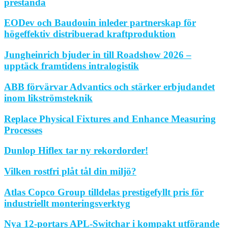
prestanda
EODev och Baudouin inleder partnerskap för
högeffektiv distribuerad kraftproduktion
Jungheinrich bjuder in till Roadshow 2026 –
upptäck framtidens intralogistik
ABB förvärvar Advantics och stärker erbjudandet
inom likströmsteknik
Replace Physical Fixtures and Enhance Measuring
Processes
Dunlop Hiflex tar ny rekordorder!
Vilken rostfri plåt tål din miljö?
Atlas Copco Group tilldelas prestigefyllt pris för
industriellt monteringsverktyg
Nya 12-portars APL-Switchar i kompakt utförande