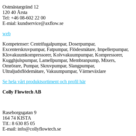
Ostmästargränd 12
120 40 Årsta
Tel: +46 08-602 22 00
E-mial: kundservice@axflow.se
web
Kompetenser: Centrifugalpumpar, Doserpumpar,
Excenterskruvpumpar, Fatpumpar, Flödesmätare, Impellerpumpar,
Klovakuumkompressorer, Kolvvakuumpumpar, Kompressorer,
Kugghjulspumpar, Lamellpumpar, Membranpump, Mixers,
Omrörare, Pumpar, Skruvpumpar, Slangpumpar,
Ultraljudsflödemätare, Vakuumpumpar, Värmeväxlare
Se hela vårt produktsortiment och profil här
Colly Flowtech AB
Raseborgsgatan 9
164 74 KISTA
Tlf.: 8 630 85 05
E-mail: info@collyflowtech.se