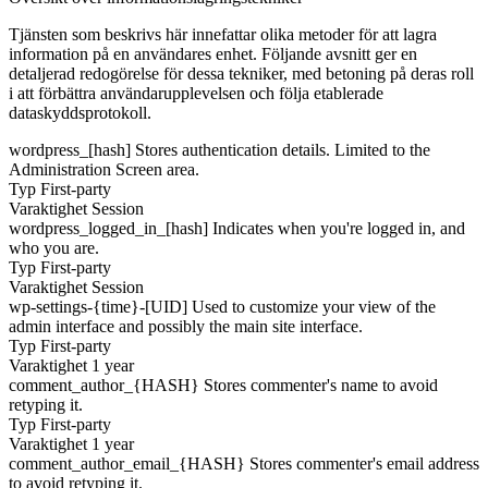
Tjänsten som beskrivs här innefattar olika metoder för att lagra
information på en användares enhet. Följande avsnitt ger en
detaljerad redogörelse för dessa tekniker, med betoning på deras roll
i att förbättra användarupplevelsen och följa etablerade
dataskyddsprotokoll.
wordpress_[hash]
Stores authentication details. Limited to the
Administration Screen area.
Typ
First-party
Varaktighet
Session
wordpress_logged_in_[hash]
Indicates when you're logged in, and
who you are.
Typ
First-party
Varaktighet
Session
wp-settings-{time}-[UID]
Used to customize your view of the
admin interface and possibly the main site interface.
Typ
First-party
Varaktighet
1 year
comment_author_{HASH}
Stores commenter's name to avoid
retyping it.
Typ
First-party
Varaktighet
1 year
comment_author_email_{HASH}
Stores commenter's email address
to avoid retyping it.