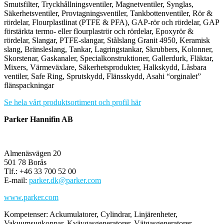
Smutsfilter, Tryckhållningsventiler, Magnetventiler, Synglas,
Säkerhetsventiler, Provtagningsventiler, Tankbottenventiler, Rör &
rördelar, Flourplastlinat (PTFE & PFA), GAP-rör och rördelar, GAP
förstärkta termo- eller flourplaströr och rördelar, Epoxyrör &
rördelar, Slangar, PTFE-slangar, Stålslang Granit 4950, Keramisk
slang, Bränsleslang, Tankar, Lagringstankar, Skrubbers, Kolonner,
Skorstenar, Gaskanaler, Specialkonstruktioner, Gallerdurk, Fläktar,
Mixers, Värmeväxlare, Säkerhetsprodukter, Halkskydd, Låsbara
ventiler, Safe Ring, Sprutskydd, Flänsskydd, Asahi “orginalet”
flänspackningar
Se hela vårt produktsortiment och profil här
Parker Hannifin AB
Almenäsvägen 20
501 78 Borås
Tlf.: +46 33 700 52 00
E-mail:
parker.dk@parker.com
www.parker.com
Kompetenser: Ackumulatorer, Cylindrar, Linjärenheter,
Vakuumsugkoppar, Kvävgasgeneratorer, Vätgasgeneratorer,