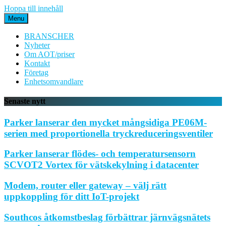
Hoppa till innehåll
Menu
BRANSCHER
Nyheter
Om AOT/priser
Kontakt
Företag
Enhetsomvandlare
Senaste nytt
Parker lanserar den mycket mångsidiga PE06M-
serien med proportionella tryckreduceringsventiler
Parker lanserar flödes- och temperatursensorn
SCVOT2 Vortex för vätskekylning i datacenter
Modem, router eller gateway – välj rätt
uppkoppling för ditt IoT-projekt
Southcos åtkomstbeslag förbättrar järnvägsnätets