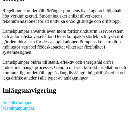
Regelbundet underhåll förlänger pumpens livslängd och bibehåller
hög verkningsgrad. Smörjning sker enligt tillverkarens
rekommendationer för att undvika onödigt slitage och driftstopp.
Lamellpumpar används även inom fordonsindustrin i servosystem
och automatiska växellådor. Deras kompakta storlek och tysta drift
gör dem idealiska för dessa applikationer. Pumpens konstruktion
möjliggör variabel flödeskapacitet vilket ger flexibilitet i
systemdesignen.
Lamellpumpar bidrar till stabil, effektiv och energisnål drift i
industrins många processer. Genom rätt val, korrekt installation och
kontinuerligt underhåll uppnås lång livslängd, hög driftsäkerhet och
låga driftkostnader i alla typer av anläggningar.
Inläggsnavigering
Impellerpumpar
Membranpumpar