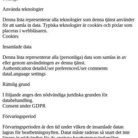
Använda teknologier
Denna lista representerar alla teknologier som denna tjänst använder
för att samla in data. Typiska teknologier är cookies och pixlar som
placeras i webbläsaren.
Cookies
Insamlade data
Denna lista representerar alla (personliga) data som samlas in av
eller genom användningen av denna tjänst.
Authentication details
User preferences
User comments
data
Language settings
Rättslig grund
I följande anges den nödvändiga juridiska grunden för
databehandling.
Consent under GDPR
Förvaringsperiod
Förvaringsperioden är den tid under vilken de insamlade datan
lagras för bearbetningssyften. Datat måste raderas så snart det inte
längre är nödvändigt för de angivna bearbetningsändamålen.