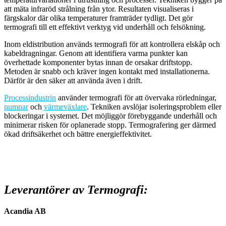
att mäta infraröd strålning från ytor. Resultaten visualiseras i
färgskalor där olika temperaturer framträder tydligt. Det gör
termografi till ett effektivt verktyg vid underhåll och felsökning.
Inom eldistribution används termografi för att kontrollera elskåp och
kabeldragningar. Genom att identifiera varma punkter kan
överhettade komponenter bytas innan de orsakar driftstopp.
Metoden är snabb och kräver ingen kontakt med installationerna.
Därför är den säker att använda även i drift.
Processindustrin
använder termografi för att övervaka rörledningar,
pumpar
och
värmeväxlare
. Tekniken avslöjar isoleringsproblem eller
blockeringar i systemet. Det möjliggör förebyggande underhåll och
minimerar risken för oplanerade stopp. Termografering ger därmed
ökad driftsäkerhet och bättre energieffektivitet.
Leverantörer av Termografi:
Acandia AB