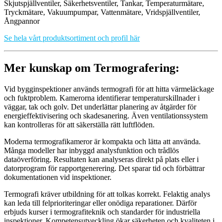
Skjutspjällventiler, Säkerhetsventiler, Tankar, Temperaturmätare,
Tryckmätare, Vakuumpumpar, Vattenmätare, Vridspjällventiler,
Ångpannor
Se hela vårt produktsortiment och profil här
Mer kunskap om Termografering:
Vid bygginspektioner används termografi för att hitta värmeläckage
och fuktproblem. Kamerorna identifierar temperaturskillnader i
väggar, tak och golv. Det underlättar planering av åtgärder för
energieffektivisering och skadesanering. Även ventilationssystem
kan kontrolleras för att säkerställa rätt luftflöden.
Moderna termografikameror är kompakta och lätta att använda.
Många modeller har inbyggd analysfunktion och trådlös
dataöverföring. Resultaten kan analyseras direkt på plats eller i
datorprogram för rapportgenerering. Det sparar tid och förbättrar
dokumentationen vid inspektioner.
Termografi kräver utbildning för att tolkas korrekt. Felaktig analys
kan leda till felprioriteringar eller onödiga reparationer. Därför
erbjuds kurser i termografiteknik och standarder för industriella
inspektioner. Kompetensutveckling ökar säkerheten och kvaliteten i