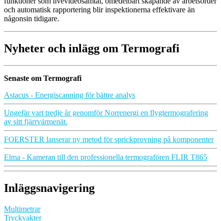
funktioner som livevideosamtal, omedelbart skapande av arbetsorder
och automatisk rapportering blir inspektionerna effektivare än
någonsin tidigare.
Nyheter och inlägg om Termografi
Senaste om Termografi
Astacus - Energiscanning för bättre analys
Ungefär vart tredje år genomför Norrenergi en flygtermografering
av sitt fjärrvärmenät.
FOERSTER lanserar ny metod för sprickprovning på komponenter
Elma - Kameran till den professionella termografören FLIR T865
Inläggsnavigering
Multimetrar
Tryckvakter