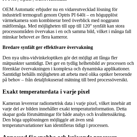
OEM Automatic erbjuder nu en vidareutvecklad lösning för
industriell termografi genom Optris PI 640i – en högupplöst
värmekamera som kombinerar bred överblick med noggrann
mätförmåga. Med möjligheten till upp till 120° synfält kan stora
processområden övervakas i en och samma bild, vilket i många fall
minskar behovet av flera kameror.
Bredare synfält ger effektivare övervakning
Den nya ultra-vidvinkeloptiken gör det möjligt att fånga fler
mätpunkter samtidigt. Det ger en tydlig helhetsbild av processen och
förenklar övervakningen i komplexa och dynamiska applikationer.
Samtidigt behålls möjligheten att arbeta med olika optiker beroende
på behov – från detaljfokuserad mätning till bred processöversikt.
Exakt temperaturdata i varje pixel
Kameran levererar radiometrisk data i varje pixel, vilket innebär att
varje del av bilden innehåller exakt temperaturinformation. Detta
skapar goda förutsättningar för både analys och kvalitetssäkring.
Den höga upplösningen möjliggör att även små
temperaturvariationer kan identifieras tidigt i processen.