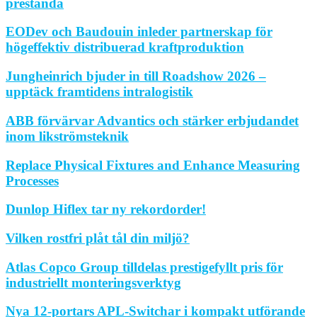
prestanda
EODev och Baudouin inleder partnerskap för
högeffektiv distribuerad kraftproduktion
Jungheinrich bjuder in till Roadshow 2026 –
upptäck framtidens intralogistik
ABB förvärvar Advantics och stärker erbjudandet
inom likströmsteknik
Replace Physical Fixtures and Enhance Measuring
Processes
Dunlop Hiflex tar ny rekordorder!
Vilken rostfri plåt tål din miljö?
Atlas Copco Group tilldelas prestigefyllt pris för
industriellt monteringsverktyg
Nya 12-portars APL-Switchar i kompakt utförande