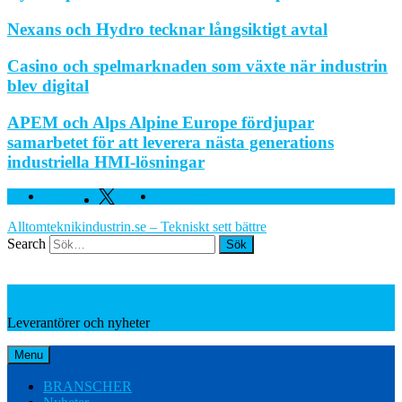
Nexans och Hydro tecknar långsiktigt avtal
Casino och spelmarknaden som växte när industrin
blev digital
APEM och Alps Alpine Europe fördjupar
samarbetet för att leverera nästa generations
industriella HMI-lösningar
Facebook
Twitter
Linkedin
Alltomteknikindustrin.se – Tekniskt sett bättre
Search
Leverantörer och nyheter
Leverantörer och nyheter
Menu
BRANSCHER