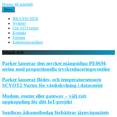
Hoppa till innehåll
Menu
BRANSCHER
Nyheter
Om AOT/priser
Kontakt
Företag
Enhetsomvandlare
Senaste nytt
Parker lanserar den mycket mångsidiga PE06M-
serien med proportionella tryckreduceringsventiler
Parker lanserar flödes- och temperatursensorn
SCVOT2 Vortex för vätskekylning i datacenter
Modem, router eller gateway – välj rätt
uppkoppling för ditt IoT-projekt
Southcos åtkomstbeslag förbättrar järnvägsnätets