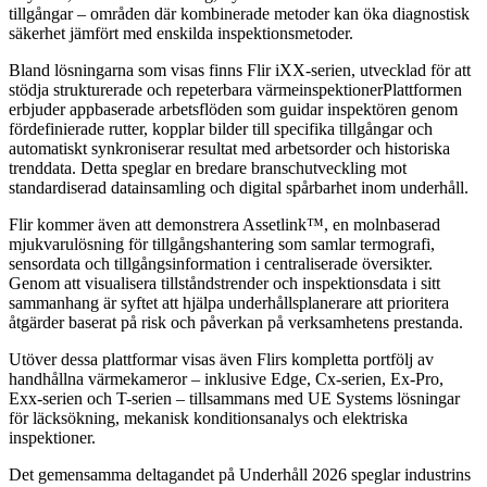
tillgångar – områden där kombinerade metoder kan öka diagnostisk
säkerhet jämfört med enskilda inspektionsmetoder.
Bland lösningarna som visas finns Flir iXX-serien, utvecklad för att
stödja strukturerade och repeterbara värmeinspektionerPlattformen
erbjuder appbaserade arbetsflöden som guidar inspektören genom
fördefinierade rutter, kopplar bilder till specifika tillgångar och
automatiskt synkroniserar resultat med arbetsorder och historiska
trenddata. Detta speglar en bredare branschutveckling mot
standardiserad datainsamling och digital spårbarhet inom underhåll.
Flir kommer även att demonstrera Assetlink™, en molnbaserad
mjukvarulösning för tillgångshantering som samlar termografi,
sensordata och tillgångsinformation i centraliserade översikter.
Genom att visualisera tillståndstrender och inspektionsdata i sitt
sammanhang är syftet att hjälpa underhållsplanerare att prioritera
åtgärder baserat på risk och påverkan på verksamhetens prestanda.
Utöver dessa plattformar visas även Flirs kompletta portfölj av
handhållna värmekameror – inklusive Edge, Cx-serien, Ex‑Pro,
Exx-serien och T-serien – tillsammans med UE Systems lösningar
för läcksökning, mekanisk konditionsanalys och elektriska
inspektioner.
Det gemensamma deltagandet på Underhåll 2026 speglar industrins