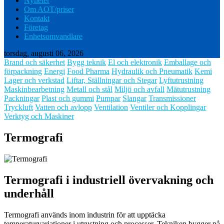
Nyheter
Om AOT/priser
Kontakt
Företag
Enhetsomvandlare
torsdag, augusti 06, 2026
Brand och säkerhet
Bygg teknik
El och elektronik
Emballage och
förpackning
Energi
Food Pharma
Hydraulik och Pneumatik
Kemi
Lager och verkstad
Liftar, Ställningar och Stegar
Lyftutrustning
Maskinbearbetning
Metall och stål
Miljö och avfall
Mätutrustning
Packningar
Plast och gummi
Pumpar
Slangar
Transmissioner
Tryckluft
Vatten och avlopp
Ventilation
Ventiler och Kopplingar
Verktyg och Maskiner
Termografi
Termografi i industriell övervakning och
underhåll
Termografi används inom industrin för att upptäcka
temperaturvariationer i utrustning och processer. Tekniken bygger på