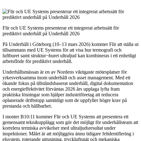
Flir och UE Systems presenterar ett integrerat arbetssätt för
prediktivt underhåll på Underhåll 2026
På Underhåll i Göteborg (10–13 mars 2026) kommer Flir att ställa ut
tillsammans med UE Systems för att visa hur termografi och
luftburet samt struktur¬buret ultraljud kan kombineras i ett enhetligt
arbetsflöde för prediktivt underhåll.
Underhållsmässan är en av Nordens viktigaste mötesplatser för
yrkesverksamma inom underhåll och asset management. Med ett
ökande fokus på tillståndsbaserat underhåll, digital dokumentation
och energieffektivitet förväntas 2026 års upplaga lyfta fram
praktiska lösningar som hjälper industriföretag att reducera
oplanerade driftstopp samtidigt som de uppfyller högre krav på
prestanda och hållbarhet.
I monter B10:11 kommer Flir och UE Systems att presentera ett
gemensamt teknikupplägg som gör det möjligt för underhållsteam att
korrelera termiska avvikelser med ultraljudsresultat under
inspektioner. Målet är att möjliggöra ännu tidigare felidentifiering i
elsystem, roterande utrustning, tryckluftsnät och mekaniska