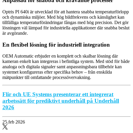
Anpassad för snabba och krävande processer
Optris PI 640i är utvecklad för att hantera snabba temperaturförlopp
och dynamiska miljöer. Med hög bildfrekvens och känslighet kan
tillfälliga temperaturförändringar fångas med hög precision. Det gör
lösningen väl lämpad för industriella applikationer där snabba beslut
är avgörande.
En flexibel lösning för industriell integration
OEM Automatic erbjuder en komplett och skalbar lösning där
kameran enkelt kan integreras i befintliga system. Med stöd för både
analoga och digitala signaler samt anpassningsbara tillbehör kan
systemet konfigureras efter specifika behov – från enskilda
mätpunkter till omfattande processövervakning.
Flir och UE Systems presenterar ett integrerat
arbetssätt för prediktivt underhåll på Underhåll
2026
25.feb 2026