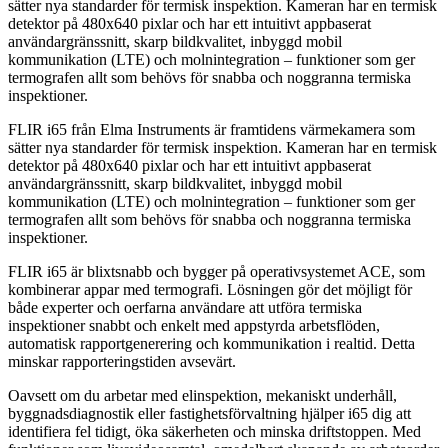
sätter nya standarder för termisk inspektion. Kameran har en termisk
detektor på 480x640 pixlar och har ett intuitivt appbaserat
användargränssnitt, skarp bildkvalitet, inbyggd mobil
kommunikation (LTE) och molnintegration – funktioner som ger
termografen allt som behövs för snabba och noggranna termiska
inspektioner.
FLIR i65 från Elma Instruments är framtidens värmekamera som
sätter nya standarder för termisk inspektion. Kameran har en termisk
detektor på 480x640 pixlar och har ett intuitivt appbaserat
användargränssnitt, skarp bildkvalitet, inbyggd mobil
kommunikation (LTE) och molnintegration – funktioner som ger
termografen allt som behövs för snabba och noggranna termiska
inspektioner.
FLIR i65 är blixtsnabb och bygger på operativsystemet ACE, som
kombinerar appar med termografi. Lösningen gör det möjligt för
både experter och oerfarna användare att utföra termiska
inspektioner snabbt och enkelt med appstyrda arbetsflöden,
automatisk rapportgenerering och kommunikation i realtid. Detta
minskar rapporteringstiden avsevärt.
Oavsett om du arbetar med elinspektion, mekaniskt underhåll,
byggnadsdiagnostik eller fastighetsförvaltning hjälper i65 dig att
identifiera fel tidigt, öka säkerheten och minska driftstoppen. Med