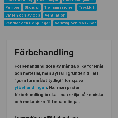
Pumpar
Slangar
Transmissioner
Tryckluft
EODev och Baudouin inleder partnerskap för högeffektiv
distribuerad kraftproduktion
Vatten och avlopp
Ventilation
Ventiler och Kopplingar
Verktyg och Maskiner
Jungheinrich bjuder in till Roadshow 2026 – upptäck
framtidens intralogistik
ABB förvärvar Advantics och stärker erbjudandet inom
Förbehandling
likströmsteknik
Replace Physical Fixtures and Enhance Measuring
Processes
Förbehandling görs av många olika föremål
Dunlop Hiflex tar ny rekordorder!
och material, men syftar i grunden till att
"göra föremålet tydligt" för själva
Vilken rostfri plåt tål din miljö?
ytbehandlingen
.
När man pratar
Atlas Copco Group tilldelas prestigefyllt pris för industriellt
förbehandling brukar man skilja på kemiska
monteringsverktyg
och mekaniska förbehandlingar.
Nya 12-portars APL-Switchar i kompakt utförande
Leverantörer av Förbehandling: