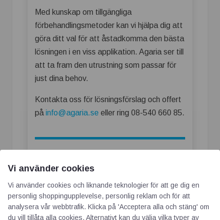
Med kunskap om tillgängliga
förbehandlingsmetoder kan vi hjälpa dig att
göra ditt val för att åstadkomma den bästa
lösningen i en viss applikation. Agaria ser till
att ta fram den utrustning som passar för
just dina behov.
Kontakta oss för lösningsförslag och offert
på
info@agaria.se
eller ring 08-540 660 85.
Vi använder cookies
Vi använder cookies och liknande teknologier för att ge dig en
personlig shoppingupplevelse, personlig reklam och för att
analysera vår webbtrafik. Klicka på 'Acceptera alla och stäng' om
du vill tillåta alla cookies. Alternativt kan du välja vilka typer av