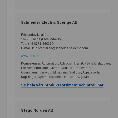
Schneider Electric Sverige AB
Frösundaviks allé 1
16970, Solna (Frösundavik)
Tel.: +46 0771-360370
E-mail: kundcenter.se@schneider-electric.com
www.se.com
Kompetenser: Automation, Avbrottsfri kraft (UPS), Elbilsladdare,
Frekvensomriktare, Givare, Nödljus, Brandvarnare,
Överspänningsskydd, Elmätning, Ställdon, Apparatskåp,
Kapslingar, Operatörspaneler, Industri-PC (HMI)
Se hela vårt produktsortiment och profil här
Stego Norden AB