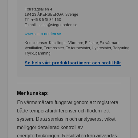
Förretagsallén 4
184 23 ÅKERSBERGA, Sverige
Tlf.: +46 8 545 86 160
E-mail : sales@stegonorden.se
www.stego-norden.se
Kompetenser: Kapslingar, Värmare, Blåsare, Ex-värmare,
Ventilation, Termostater, Ex-termostater, Hygrostater, Belysning,
Tryckutjämning
Se hela vårt produktsortiment och profil här
Mer kunskap:
En värmemätare fungerar genom att registrera
både temperaturdifferenser och flöden i ett
system. Data samlas in och analyseras, vilket
möjliggör detaljerad kontroll av
energiförbrukningen. Resultaten kan användas