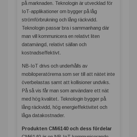
på marknaden. Teknologin är utvecklad för
IoT-applikationer om bygger på låg
strömförbrukning och lång räckvidd.
Teknologin passar bra i sammanhang där
man vill kommunicera en relativt liten
datamängd, relativt sällan och
kostnadseffektivt.
NB-IoT drivs och underhålls av
mobiloperatörerna som ser till att nätet inte
överbelastas samt att kollisioner undviks.
På så vis får man som användare ett nät
med hög kvalitet. Teknologin bygger på
lång räckvidd, hög energieffektivitet och
låga datakostnader.
Produkten CMi6140
och dess fördelar
CMi6140 är en NB-IoT-kommunicerande