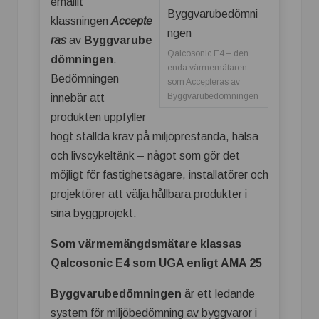
erhållit
klassningen
Accepte
ras
av
Byggvarube
Qalcosonic E4 – den
dömningen
.
enda värmemätaren
Bedömningen
som Accepteras av
Byggvarubedömningen
innebär att
produkten uppfyller
högt ställda krav på miljöprestanda, hälsa
och livscykeltänk – något som gör det
möjligt för fastighetsägare, installatörer och
projektörer att välja hållbara produkter i
sina byggprojekt.
Som värmemängdsmätare klassas
Qalcosonic E4 som UGA enligt AMA 25
Byggvarubedömningen
är ett ledande
system för miljöbedömning av byggvaror i