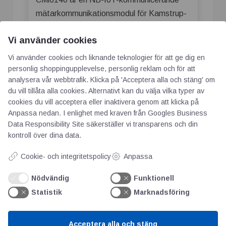
mätarkommunikationsmodul för Kamstrup-
värmemätare som är enkel att komma
Vi använder cookies
igång med och att använda. Modulen
ansluter till nätverket och börjar leverera
Vi använder cookies och liknande teknologier för att ge dig en
data direkt vid uppstart, vilket förenklar
personlig shoppingupplevelse, personlig reklam och för att
analysera vår webbtrafik. Klicka på 'Acceptera alla och stäng' om
driftsättningen av produkten. CMi6140 kan
du vill tillåta alla cookies. Alternativt kan du välja vilka typer av
även levereras förkonfigurerad och med ett
cookies du vill acceptera eller inaktivera genom att klicka på
SIM-kort installerat – allt för att göra
Anpassa nedan. I enlighet med kraven från
Googles Business
hanteringen av produkten så enkel som
Data Responsibility Site
säkerställer vi transparens och din
kontroll över dina data.
möjligt.
Cookie- och integritetspolicy
Anpassa
Driftsättningen av CMi6140 görs enkelt via
appen Elvaco One-Touch Commissioning
Nödvändig
Funktionell
(OTC) eller via mätarens tryckknapp.
Statistik
Marknadsföring
CMi6140 är integrerad i mätaren, så den
viktigaste informationen om
Acceptera alla och stäng
installationsprocessen kan följas direkt i