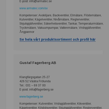
E-post: info@armatec.se
www.armatec.com/sv
Kompetenser: Avskiljare, Backventiler, Elmätare, Flödemätare,
Kulventiler, Kägelventiler, Nivåmätare, Reglerventiler,
Skjutspjällventiler, Säkerhetsventiler, Tankar, Temperaturmätare,
Tryckmätare, Vakuumpumpar, Vattenmätare, Vridspjällventiler,
Ångpannor
Se hela vårt produktsortiment och profil här
Gustaf Fagerberg AB
Klangfärgsgatan 25-27
426 52 Västra Frölunda
Tel.: 031 – 69 37 00
E-post: info@fagerberg.se
www.fagerberg.se
Kompetenser: Kulventiler, Vridspjällventiler, Kikventiler,
Kägelventiler, Kilslidsventiler, Skjutspjällventiler, Reglerventiler,