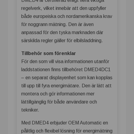
DMED4 är certifierad enligt flera viktiga
regelverk, vilket innebär att den uppfyller
både europeiska och nordamerikanska krav
för noggrann mätning. Den är även
anpassad för den tyska marknaden där
särskilda regler gäller för elbilsladdning.
Tillbehör som förenklar
För den som vill visa informationen utanför
laddstationen finns tillbehöret DMED4DC1
– en separat displayenhet som kan kopplas
till upp till fyra energimätare. Den är lätt att
montera och gör informationen mer
lättillgänglig för både användare och
tekniker.
Med DMED4 erbjuder OEM Automatic en
pålitlig och flexibel lösning för energimätning