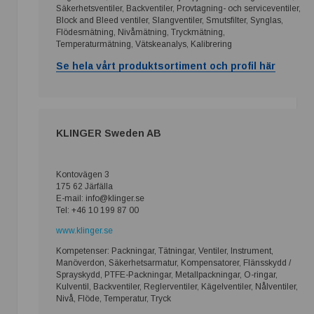
Säkerhetsventiler, Backventiler, Provtagning- och serviceventiler,
Block and Bleed ventiler, Slangventiler, Smutsfilter, Synglas,
Flödesmätning, Nivåmätning, Tryckmätning,
Temperaturmätning, Vätskeanalys, Kalibrering
Se hela vårt produktsortiment och profil här
KLINGER Sweden AB
Kontovägen 3
175 62 Järfälla
E-mail: info@klinger.se
Tel: +46 10 199 87 00
www.klinger.se
Kompetenser: Packningar, Tätningar, Ventiler, Instrument,
Manöverdon, Säkerhetsarmatur, Kompensatorer, Flänsskydd /
Sprayskydd, PTFE-Packningar, Metallpackningar, O-ringar,
Kulventil, Backventiler, Reglerventiler, Kägelventiler, Nålventiler,
Nivå, Flöde, Temperatur, Tryck