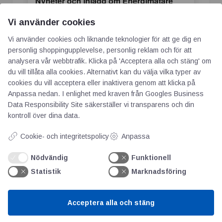
Nyheter och inlägg om Energimätare
Vi använder cookies
Senaste om Energimätare
Vi använder cookies och liknande teknologier för att ge dig en
personlig shoppingupplevelse, personlig reklam och för att
Carlo Gavazzi - Flexibel och kompakt DC-
analysera vår webbtrafik. Klicka på 'Acceptera alla och stäng' om
mätare
du vill tillåta alla cookies. Alternativt kan du välja vilka typer av
cookies du vill acceptera eller inaktivera genom att klicka på
Anpassa nedan. I enlighet med kraven från
Googles Business
Att mäta stopptider och nyttjandegrad i
Data Responsibility Site
säkerställer vi transparens och din
kontroll över dina data.
realtid
Cookie- och integritetspolicy
Anpassa
Ambiductors energimätare Qalcosonic E3
Nödvändig
Funktionell
nu miljöklassad av Sundahus
Statistik
Marknadsföring
Ny hemsida lanseras av Ambiductor för att
Acceptera alla och stäng
stärka kundrelationer