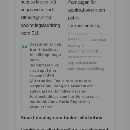
högsta kraven på
noggrannhet och
tillförlitlighet för
debiteringsladdning
inom EU.
Vår nya energimätare
EM580 är en avancerad
Dessutom är den
lösning för
framtidssäkrad
energimätning och
för tillämpningar
analys, framtagen för
inom
applikationer inom
laddinfrastruktu
publik fordonsladdning.
r och uppfyller
kraven i AFIR
(Alternative Fuels Infrastructure
Regulation). Det gör EM580 till ett
självklart val för tillverkare av
fordonsladdare som har Europa som
marknad. Anna-Karin Engström,
produktchef
Smart display som täcker alla behov